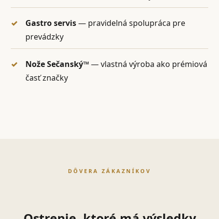
Gastro servis
— pravidelná spolupráca pre
prevádzky
Nože Sečanský™
— vlastná výroba ako prémiová
časť značky
DÔVERA ZÁKAZNÍKOV
Ostrenie, ktoré má výsledky