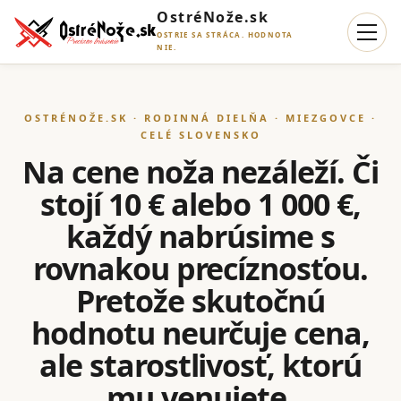
OstréNože.sk
OSTRIE SA STRÁCA. HODNOTA
NIE.
OSTRÉNOŽE.SK · RODINNÁ DIELŇA · MIEZGOVCE ·
CELÉ SLOVENSKO
Na cene noža nezáleží. Či
stojí 10 € alebo 1 000 €,
každý nabrúsime s
rovnakou precíznosťou.
Pretože skutočnú
hodnotu neurčuje cena,
ale starostlivosť, ktorú
mu venujete.