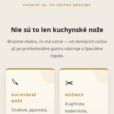
POZRITE SA, ČO VŠETKO BRÚSIME
Nie sú to len kuchynské nože
Brúsime všetko, čo má ostrie — od domácich nožov
až po profesionálne gastro nástroje a špeciálne
čepele.
🔪
✂️
KUCHYNSKÉ
NOŽNICE
NOŽE
Krajčírske,
Oceľové, japonské,
kadernícke,