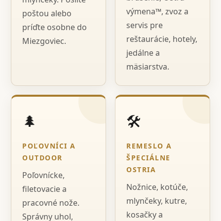
výmena™, zvoz a
poštou alebo
servis pre
príďte osobne do
reštaurácie, hotely,
Miezgoviec.
jedálne a
mäsiarstva.
🌲
🛠️
POĽOVNÍCI A
REMESLO A
OUTDOOR
ŠPECIÁLNE
OSTRIA
Poľovnícke,
Nožnice, kotúče,
filetovacie a
mlynčeky, kutre,
pracovné nože.
kosačky a
Správny uhol,