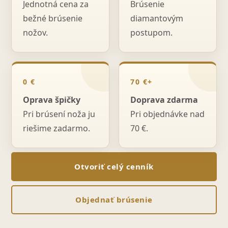
Jednotná cena za
Brúsenie
bežné brúsenie
diamantovým
nožov.
postupom.
0 €
70 €+
Oprava špičky
Doprava zdarma
Pri brúsení noža ju
Pri objednávke nad
riešime zadarmo.
70 €.
Otvoriť celý cenník
Objednať brúsenie