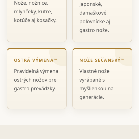
Nože, nožnice,
japonské,
mlynčeky, kutre,
damaškové,
kotúče aj kosačky.
poľovnícke aj
gastro nože.
OSTRÁ VÝMENA™
NOŽE SEČANSKÝ™
Pravidelná výmena
Vlastné nože
ostrých nožov pre
vyrábané s
gastro prevádzky.
myšlienkou na
generácie.