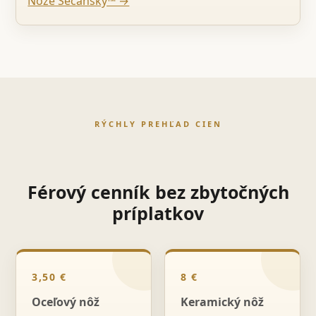
Nože Sečanský™ →
RÝCHLY PREHĽAD CIEN
Férový cenník bez zbytočných
príplatkov
3,50 €
8 €
Oceľový nôž
Keramický nôž