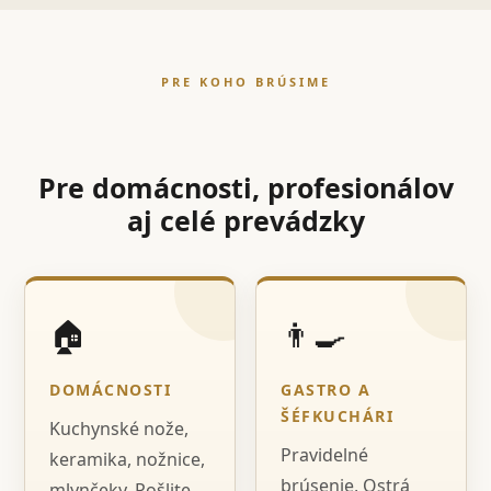
PRE KOHO BRÚSIME
Pre domácnosti, profesionálov
aj celé prevádzky
🏠
👨‍🍳
DOMÁCNOSTI
GASTRO A
ŠÉFKUCHÁRI
Kuchynské nože,
Pravidelné
keramika, nožnice,
brúsenie, Ostrá
mlynčeky. Pošlite