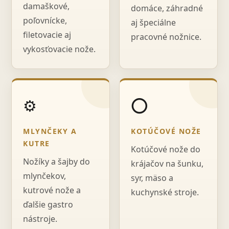
damaškové,
domáce, záhradné
poľovnícke,
aj špeciálne
filetovacie aj
pracovné nožnice.
vykosťovacie nože.
⚙️
⭕
MLYNČEKY A
KOTÚČOVÉ NOŽE
KUTRE
Kotúčové nože do
Nožíky a šajby do
krájačov na šunku,
mlynčekov,
syr, mäso a
kutrové nože a
kuchynské stroje.
ďalšie gastro
nástroje.