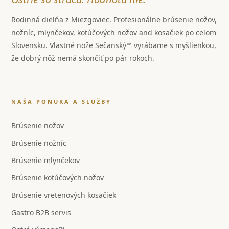
Rodinná dielňa z Miezgoviec. Profesionálne brúsenie nožov,
nožníc, mlynčekov, kotúčových nožov and kosačiek po celom
Slovensku. Vlastné nože Sečanský™ vyrábame s myšlienkou,
že dobrý nôž nemá skončiť po pár rokoch.
NAŠA PONUKA A SLUŽBY
Brúsenie nožov
Brúsenie nožníc
Brúsenie mlynčekov
Brúsenie kotúčových nožov
Brúsenie vretenových kosačiek
Gastro B2B servis