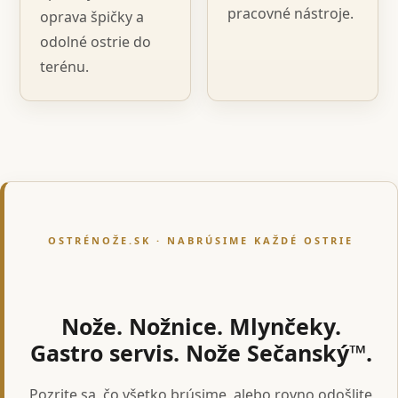
pracovné nástroje.
oprava špičky a
odolné ostrie do
terénu.
OSTRÉNOŽE.SK · NABRÚSIME KAŽDÉ OSTRIE
Nože. Nožnice. Mlynčeky.
Gastro servis. Nože Sečanský™.
Pozrite sa, čo všetko brúsime, alebo rovno odošlite