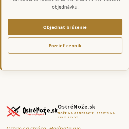
objednávku.
Objednať brúsenie
Pozrieť cenník
OstréNože.sk
NOŽE NA GENERÁCIE. SERVIS NA
CELÝ ŽIVOT.
Ostrie sa stráca. Hodnota nie.