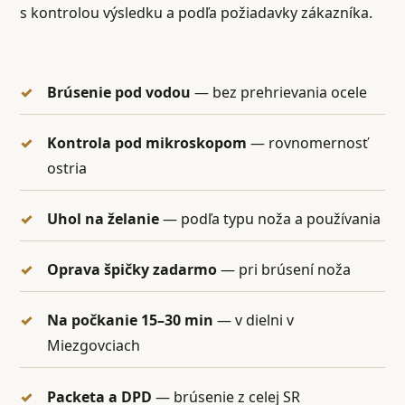
s kontrolou výsledku a podľa požiadavky zákazníka.
Brúsenie pod vodou
— bez prehrievania ocele
Kontrola pod mikroskopom
— rovnomernosť
ostria
Uhol na želanie
— podľa typu noža a používania
Oprava špičky zadarmo
— pri brúsení noža
Na počkanie 15–30 min
— v dielni v
Miezgovciach
Packeta a DPD
— brúsenie z celej SR