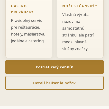
GASTRO
NOŽE SEČANSKÝ™
PREVÁDZKY
Vlastná výroba
Pravidelný servis
nožov má
pre reštaurácie,
samostatnú
hotely, mäsiarstva,
stránku, ale patrí
jedálne a catering.
medzi hlavné
služby značky.
Pozrieť celý cenník
Detail brúsenia nožov