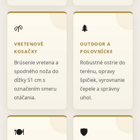
🌱
🌲
VRETENOVÉ
OUTDOOR A
KOSAČKY
POĽOVNÍCKE
Brúsenie vretena a
Robustné ostrie do
spodného noža do
terénu, opravy
dĺžky 51 cm s
špičiek, vyrovnanie
označením smeru
čepele a správny
otáčania.
uhol.
🍽️
🛡️