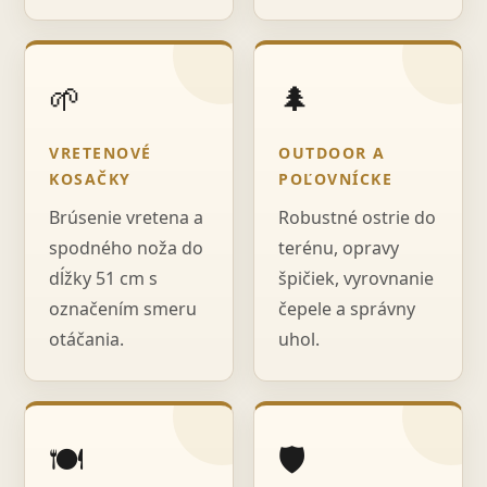
🌱
🌲
VRETENOVÉ
OUTDOOR A
KOSAČKY
POĽOVNÍCKE
Brúsenie vretena a
Robustné ostrie do
spodného noža do
terénu, opravy
dĺžky 51 cm s
špičiek, vyrovnanie
označením smeru
čepele a správny
otáčania.
uhol.
🍽️
🛡️