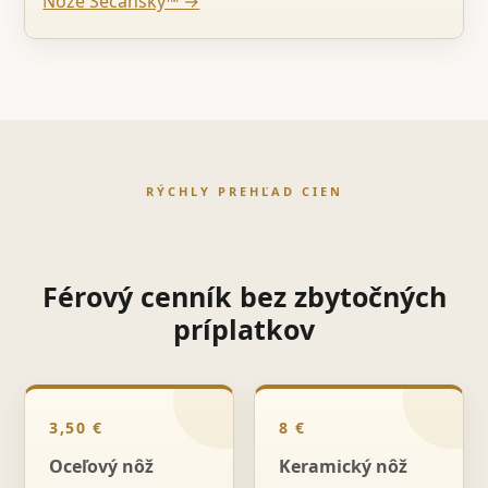
Nože Sečanský™ →
RÝCHLY PREHĽAD CIEN
Férový cenník bez zbytočných
príplatkov
3,50 €
8 €
Oceľový nôž
Keramický nôž