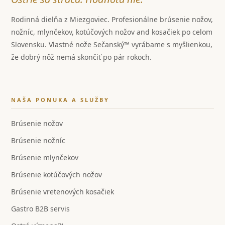
Rodinná dielňa z Miezgoviec. Profesionálne brúsenie nožov,
nožníc, mlynčekov, kotúčových nožov and kosačiek po celom
Slovensku. Vlastné nože Sečanský™ vyrábame s myšlienkou,
že dobrý nôž nemá skončiť po pár rokoch.
NAŠA PONUKA A SLUŽBY
Brúsenie nožov
Brúsenie nožníc
Brúsenie mlynčekov
Brúsenie kotúčových nožov
Brúsenie vretenových kosačiek
Gastro B2B servis