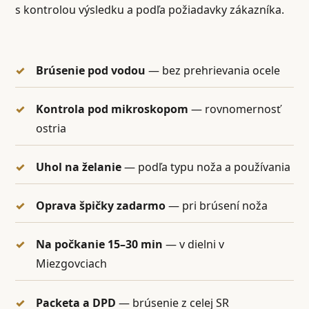
s kontrolou výsledku a podľa požiadavky zákazníka.
Brúsenie pod vodou
— bez prehrievania ocele
Kontrola pod mikroskopom
— rovnomernosť
ostria
Uhol na želanie
— podľa typu noža a používania
Oprava špičky zadarmo
— pri brúsení noža
Na počkanie 15–30 min
— v dielni v
Miezgovciach
Packeta a DPD
— brúsenie z celej SR