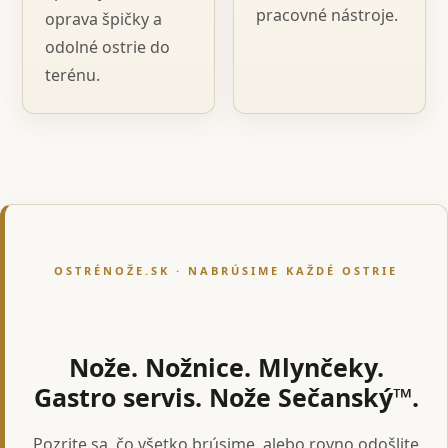
pracovné nástroje.
oprava špičky a
odolné ostrie do
terénu.
OSTRÉNOŽE.SK · NABRÚSIME KAŽDÉ OSTRIE
Nože. Nožnice. Mlynčeky.
Gastro servis. Nože Sečanský™.
Pozrite sa, čo všetko brúsime, alebo rovno odošlite