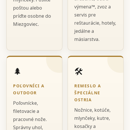
výmena™, zvoz a
poštou alebo
servis pre
príďte osobne do
reštaurácie, hotely,
Miezgoviec.
jedálne a
mäsiarstva.
🌲
🛠️
POĽOVNÍCI A
REMESLO A
OUTDOOR
ŠPECIÁLNE
OSTRIA
Poľovnícke,
Nožnice, kotúče,
filetovacie a
mlynčeky, kutre,
pracovné nože.
kosačky a
Správny uhol,