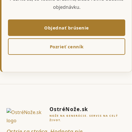
objednávku.
Objednať brúsenie
Pozrieť cenník
OstréNože.sk
NOŽE NA GENERÁCIE. SERVIS NA CELÝ
ŽIVOT.
Ostrie sa stráca. Hodnota nie.