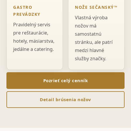
GASTRO
NOŽE SEČANSKÝ™
PREVÁDZKY
Vlastná výroba
Pravidelný servis
nožov má
pre reštaurácie,
samostatnú
hotely, mäsiarstva,
stránku, ale patrí
jedálne a catering.
medzi hlavné
služby značky.
Pozrieť celý cenník
Detail brúsenia nožov