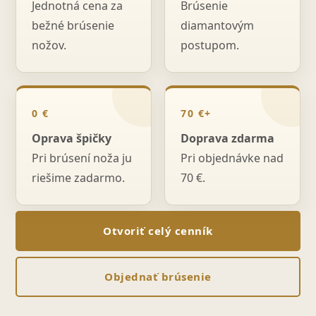
Jednotná cena za
Brúsenie
bežné brúsenie
diamantovým
nožov.
postupom.
0 €
70 €+
Oprava špičky
Doprava zdarma
Pri brúsení noža ju
Pri objednávke nad
riešime zadarmo.
70 €.
Otvoriť celý cenník
Objednať brúsenie