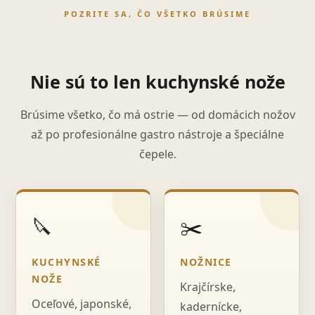
POZRITE SA, ČO VŠETKO BRÚSIME
Nie sú to len kuchynské nože
Brúsime všetko, čo má ostrie — od domácich nožov
až po profesionálne gastro nástroje a špeciálne
čepele.
🔪
✂️
KUCHYNSKÉ
NOŽNICE
NOŽE
Krajčírske,
Oceľové, japonské,
kadernícke,