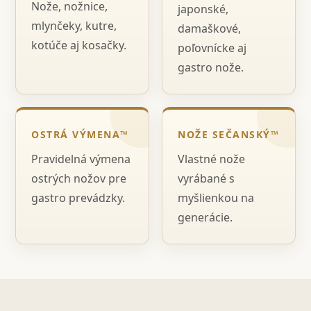
Nože, nožnice,
japonské,
mlynčeky, kutre,
damaškové,
kotúče aj kosačky.
poľovnícke aj
gastro nože.
OSTRÁ VÝMENA™
NOŽE SEČANSKÝ™
Pravidelná výmena
Vlastné nože
ostrých nožov pre
vyrábané s
gastro prevádzky.
myšlienkou na
generácie.