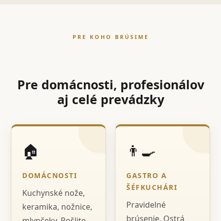
PRE KOHO BRÚSIME
Pre domácnosti, profesionálov
aj celé prevádzky
🏠
👨‍🍳
DOMÁCNOSTI
GASTRO A
ŠÉFKUCHÁRI
Kuchynské nože,
Pravidelné
keramika, nožnice,
brúsenie, Ostrá
mlynčeky. Pošlite