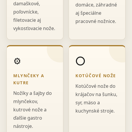
damaškové,
domáce, záhradné
poľovnícke,
aj špeciálne
filetovacie aj
pracovné nožnice.
vykosťovacie nože.
⚙️
⭕
MLYNČEKY A
KOTÚČOVÉ NOŽE
KUTRE
Kotúčové nože do
Nožíky a šajby do
krájačov na šunku,
mlynčekov,
syr, mäso a
kutrové nože a
kuchynské stroje.
ďalšie gastro
nástroje.