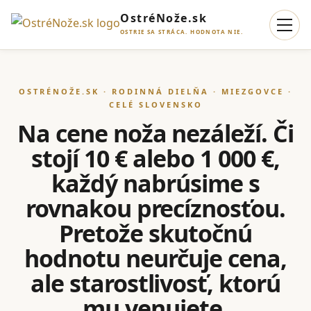
OstréNože.sk
OSTRIE SA STRÁCA. HODNOTA NIE.
OSTRÉNOŽE.SK · RODINNÁ DIELŇA · MIEZGOVCE ·
CELÉ SLOVENSKO
Na cene noža nezáleží. Či
stojí 10 € alebo 1 000 €,
každý nabrúsime s
rovnakou precíznosťou.
Pretože skutočnú
hodnotu neurčuje cena,
ale starostlivosť, ktorú
mu venujete.