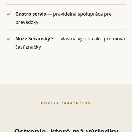
Gastro servis
— pravidelná spolupráca pre
prevádzky
Nože Sečanský™
— vlastná výroba ako prémiová
časť značky
DÔVERA ZÁKAZNÍKOV
Ostrenie, ktoré má výsledky