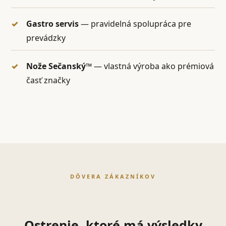
Gastro servis
— pravidelná spolupráca pre
prevádzky
Nože Sečanský™
— vlastná výroba ako prémiová
časť značky
DÔVERA ZÁKAZNÍKOV
Ostrenie, ktoré má výsledky