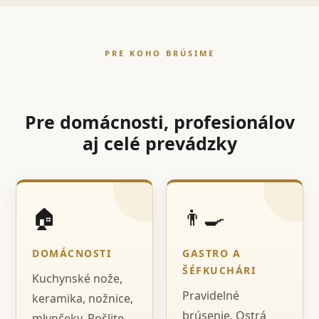
PRE KOHO BRÚSIME
Pre domácnosti, profesionálov
aj celé prevádzky
🏠
👨‍🍳
DOMÁCNOSTI
GASTRO A
ŠÉFKUCHÁRI
Kuchynské nože,
Pravidelné
keramika, nožnice,
brúsenie, Ostrá
mlynčeky. Pošlite