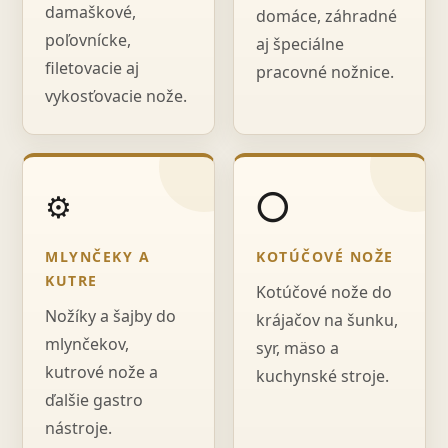
damaškové,
domáce, záhradné
poľovnícke,
aj špeciálne
filetovacie aj
pracovné nožnice.
vykosťovacie nože.
⚙️
⭕
MLYNČEKY A
KOTÚČOVÉ NOŽE
KUTRE
Kotúčové nože do
Nožíky a šajby do
krájačov na šunku,
mlynčekov,
syr, mäso a
kutrové nože a
kuchynské stroje.
ďalšie gastro
nástroje.