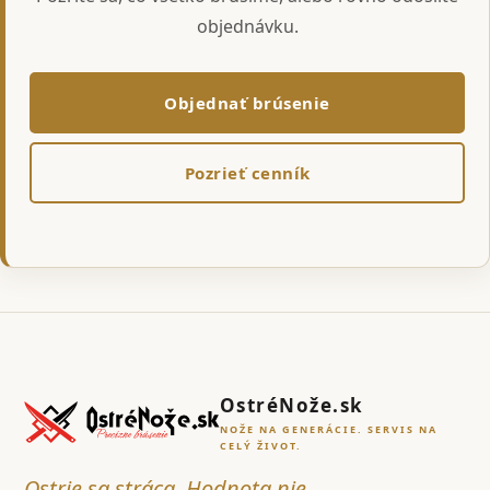
objednávku.
Objednať brúsenie
Pozrieť cenník
OstréNože.sk
NOŽE NA GENERÁCIE. SERVIS NA
CELÝ ŽIVOT.
Ostrie sa stráca. Hodnota nie.