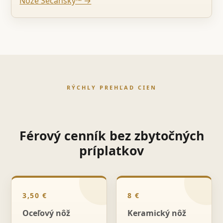
Nože Sečanský™ →
RÝCHLY PREHĽAD CIEN
Férový cenník bez zbytočných
príplatkov
3,50 €
8 €
Oceľový nôž
Keramický nôž