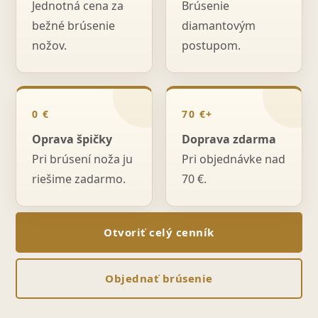
Jednotná cena za
Brúsenie
bežné brúsenie
diamantovým
nožov.
postupom.
0 €
70 €+
Oprava špičky
Doprava zdarma
Pri brúsení noža ju
Pri objednávke nad
riešime zadarmo.
70 €.
Otvoriť celý cenník
Objednať brúsenie