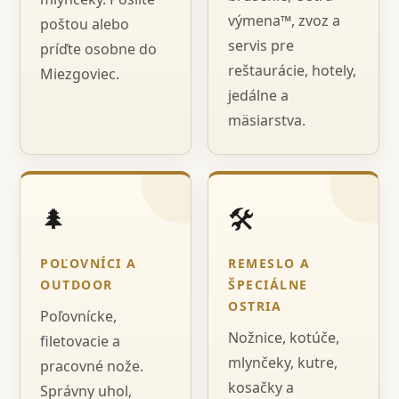
výmena™, zvoz a
poštou alebo
servis pre
príďte osobne do
reštaurácie, hotely,
Miezgoviec.
jedálne a
mäsiarstva.
🌲
🛠️
POĽOVNÍCI A
REMESLO A
OUTDOOR
ŠPECIÁLNE
OSTRIA
Poľovnícke,
Nožnice, kotúče,
filetovacie a
mlynčeky, kutre,
pracovné nože.
kosačky a
Správny uhol,