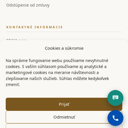
Odstúpenie od zmluvy
KONTAKTNÉ INFORMÁCIE
SEJKA s.r.o.
Cookies a súkromie
IČO: 55858554
IČ DPH: SK2122126259
Na správne fungovanie webu používame nevyhnutné
cookies. S vaším súhlasom používame aj analytické a
📞 +421 948 528 526
marketingové cookies na meranie návštevnosti a
zlepšovanie našich služieb. Súhlas môžete kedykoľvek
✉ info@ostrenoze.sk
zmeniť.
📍 Miezgovce 102, 957 01
Prijať
Odmietnuť
© 2024 OstréNože.sk – Všetky práva vyhradené
KONTAKT
OBCHODNÉ PODMIENKY
REKLAMAČNÝ PORIADOK