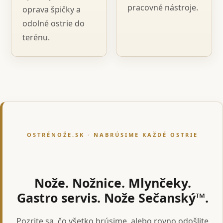
pracovné nástroje.
oprava špičky a
odolné ostrie do
terénu.
OSTRÉNOŽE.SK · NABRÚSIME KAŽDÉ OSTRIE
Nože. Nožnice. Mlynčeky.
Gastro servis. Nože Sečanský™.
Pozrite sa, čo všetko brúsime, alebo rovno odošlite