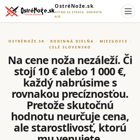
OstréNože.sk
OSTRIE SA STRÁCA. HODNOTA
NIE.
OSTRÉNOŽE.SK · RODINNÁ DIELŇA · MIEZGOVCE ·
CELÉ SLOVENSKO
Na cene noža nezáleží. Či
stojí 10 € alebo 1 000 €,
každý nabrúsime s
rovnakou precíznosťou.
Pretože skutočnú
hodnotu neurčuje cena,
ale starostlivosť, ktorú
mu venujete.