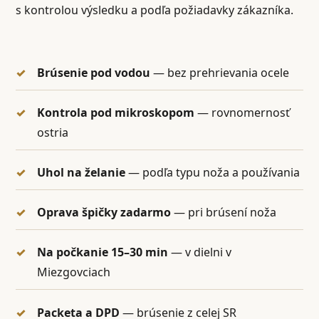
s kontrolou výsledku a podľa požiadavky zákazníka.
Brúsenie pod vodou
— bez prehrievania ocele
Kontrola pod mikroskopom
— rovnomernosť
ostria
Uhol na želanie
— podľa typu noža a používania
Oprava špičky zadarmo
— pri brúsení noža
Na počkanie 15–30 min
— v dielni v
Miezgovciach
Packeta a DPD
— brúsenie z celej SR