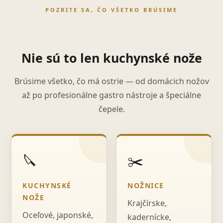
POZRITE SA, ČO VŠETKO BRÚSIME
Nie sú to len kuchynské nože
Brúsime všetko, čo má ostrie — od domácich nožov
až po profesionálne gastro nástroje a špeciálne
čepele.
🔪
✂️
KUCHYNSKÉ
NOŽNICE
NOŽE
Krajčírske,
Oceľové, japonské,
kadernícke,