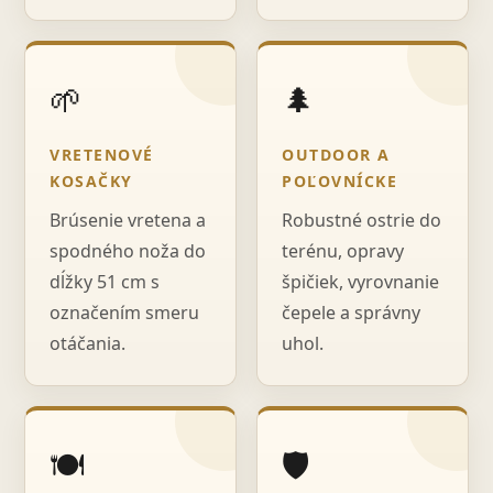
🌱
🌲
VRETENOVÉ
OUTDOOR A
KOSAČKY
POĽOVNÍCKE
Brúsenie vretena a
Robustné ostrie do
spodného noža do
terénu, opravy
dĺžky 51 cm s
špičiek, vyrovnanie
označením smeru
čepele a správny
otáčania.
uhol.
🍽️
🛡️