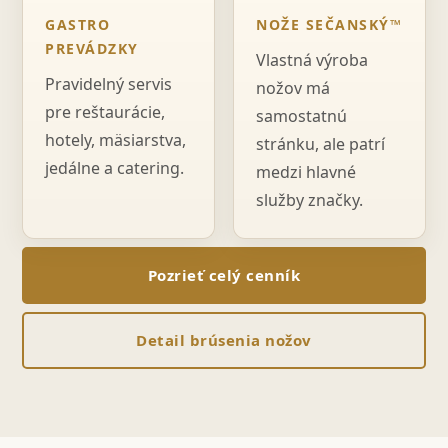
GASTRO
NOŽE SEČANSKÝ™
PREVÁDZKY
Vlastná výroba
Pravidelný servis
nožov má
pre reštaurácie,
samostatnú
hotely, mäsiarstva,
stránku, ale patrí
jedálne a catering.
medzi hlavné
služby značky.
Pozrieť celý cenník
Detail brúsenia nožov