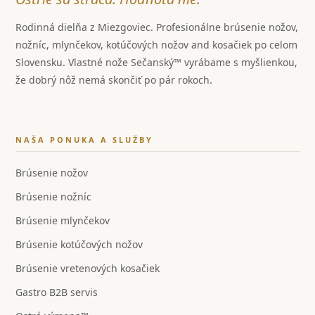
Rodinná dielňa z Miezgoviec. Profesionálne brúsenie nožov,
nožníc, mlynčekov, kotúčových nožov and kosačiek po celom
Slovensku. Vlastné nože Sečanský™ vyrábame s myšlienkou,
že dobrý nôž nemá skončiť po pár rokoch.
NAŠA PONUKA A SLUŽBY
Brúsenie nožov
Brúsenie nožníc
Brúsenie mlynčekov
Brúsenie kotúčových nožov
Brúsenie vretenových kosačiek
Gastro B2B servis