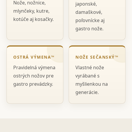
Nože, nožnice,
japonské,
mlynčeky, kutre,
damaškové,
kotúče aj kosačky.
poľovnícke aj
gastro nože.
OSTRÁ VÝMENA™
NOŽE SEČANSKÝ™
Pravidelná výmena
Vlastné nože
ostrých nožov pre
vyrábané s
gastro prevádzky.
myšlienkou na
generácie.