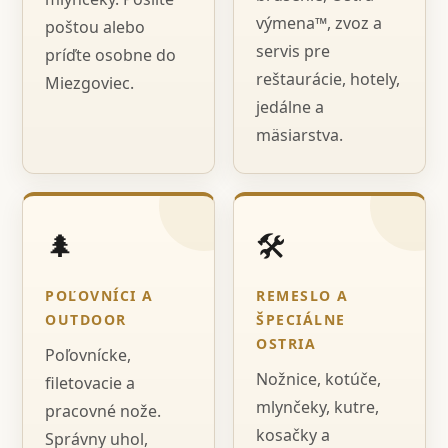
výmena™, zvoz a
poštou alebo
servis pre
príďte osobne do
reštaurácie, hotely,
Miezgoviec.
jedálne a
mäsiarstva.
🌲
🛠️
POĽOVNÍCI A
REMESLO A
OUTDOOR
ŠPECIÁLNE
OSTRIA
Poľovnícke,
Nožnice, kotúče,
filetovacie a
mlynčeky, kutre,
pracovné nože.
kosačky a
Správny uhol,