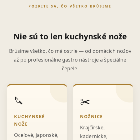
POZRITE SA, ČO VŠETKO BRÚSIME
Nie sú to len kuchynské nože
Brúsime všetko, čo má ostrie — od domácich nožov
až po profesionálne gastro nástroje a špeciálne
čepele.
🔪
✂️
KUCHYNSKÉ
NOŽNICE
NOŽE
Krajčírske,
Oceľové, japonské,
kadernícke,