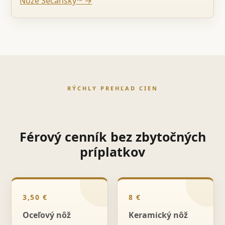
Nože Sečanský™ →
RÝCHLY PREHĽAD CIEN
Férový cenník bez zbytočných
príplatkov
3,50 €
8 €
Oceľový nôž
Keramický nôž