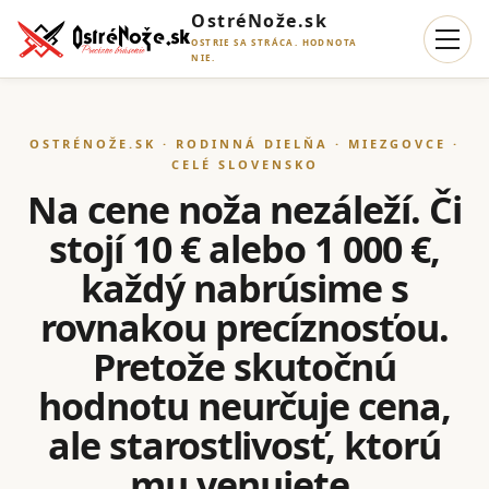
OstréNože.sk
OSTRIE SA STRÁCA. HODNOTA
NIE.
OSTRÉNOŽE.SK · RODINNÁ DIELŇA · MIEZGOVCE ·
CELÉ SLOVENSKO
Na cene noža nezáleží. Či
stojí 10 € alebo 1 000 €,
každý nabrúsime s
rovnakou precíznosťou.
Pretože skutočnú
hodnotu neurčuje cena,
ale starostlivosť, ktorú
mu venujete.