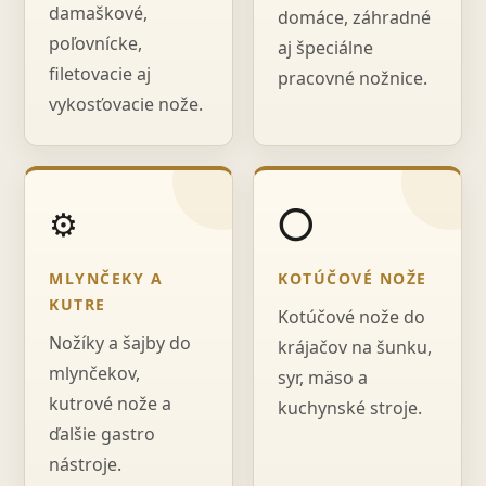
damaškové,
domáce, záhradné
poľovnícke,
aj špeciálne
filetovacie aj
pracovné nožnice.
vykosťovacie nože.
⚙️
⭕
MLYNČEKY A
KOTÚČOVÉ NOŽE
KUTRE
Kotúčové nože do
Nožíky a šajby do
krájačov na šunku,
mlynčekov,
syr, mäso a
kutrové nože a
kuchynské stroje.
ďalšie gastro
nástroje.