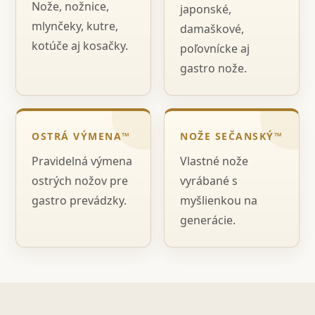
Nože, nožnice,
japonské,
mlynčeky, kutre,
damaškové,
kotúče aj kosačky.
poľovnícke aj
gastro nože.
OSTRÁ VÝMENA™
NOŽE SEČANSKÝ™
Pravidelná výmena
Vlastné nože
ostrých nožov pre
vyrábané s
gastro prevádzky.
myšlienkou na
generácie.