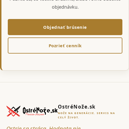
objednávku.
Objednať brúsenie
Pozrieť cenník
OstréNože.sk
NOŽE NA GENERÁCIE. SERVIS NA
CELÝ ŽIVOT.
Ostrie sa stráca. Hodnota nie.