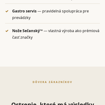
Gastro servis
— pravidelná spolupráca pre
prevádzky
Nože Sečanský™
— vlastná výroba ako prémiová
časť značky
DÔVERA ZÁKAZNÍKOV
Ostrenie, ktoré má výsledky