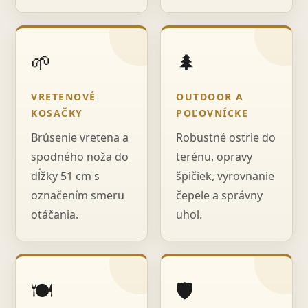
🌱
🌲
VRETENOVÉ
OUTDOOR A
KOSAČKY
POĽOVNÍCKE
Brúsenie vretena a
Robustné ostrie do
spodného noža do
terénu, opravy
dĺžky 51 cm s
špičiek, vyrovnanie
označením smeru
čepele a správny
otáčania.
uhol.
🍽️
🛡️