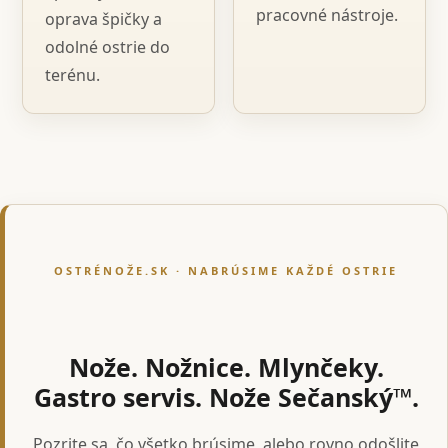
pracovné nástroje.
oprava špičky a
odolné ostrie do
terénu.
OSTRÉNOŽE.SK · NABRÚSIME KAŽDÉ OSTRIE
Nože. Nožnice. Mlynčeky.
Gastro servis. Nože Sečanský™.
Pozrite sa, čo všetko brúsime, alebo rovno odošlite