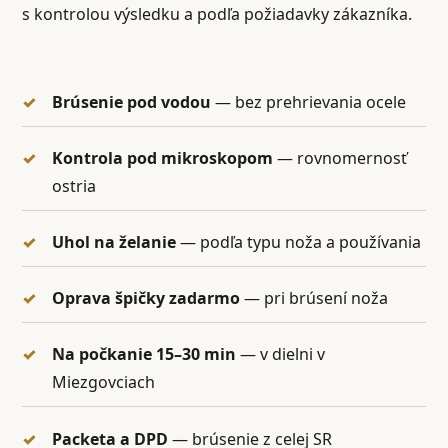
s kontrolou výsledku a podľa požiadavky zákazníka.
Brúsenie pod vodou
— bez prehrievania ocele
Kontrola pod mikroskopom
— rovnomernosť
ostria
Uhol na želanie
— podľa typu noža a používania
Oprava špičky zadarmo
— pri brúsení noža
Na počkanie 15–30 min
— v dielni v
Miezgovciach
Packeta a DPD
— brúsenie z celej SR