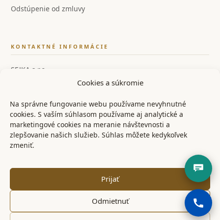
Odstúpenie od zmluvy
KONTAKTNÉ INFORMÁCIE
SEJKA s.r.o.
Cookies a súkromie
IČO: 55858554
IČ DPH: SK2122126259
Na správne fungovanie webu používame nevyhnutné
cookies. S vaším súhlasom používame aj analytické a
📞 +421 948 528 526
marketingové cookies na meranie návštevnosti a
zlepšovanie našich služieb. Súhlas môžete kedykoľvek
✉ info@ostrenoze.sk
zmeniť.
📍 Miezgovce 102, 957 01
Prijať
Odmietnuť
© 2024 OstréNože.sk – Všetky práva vyhradené
KONTAKT
OBCHODNÉ PODMIENKY
REKLAMAČNÝ PORIADOK