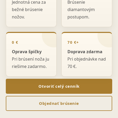
Jednotná cena za
Brúsenie
bežné brúsenie
diamantovým
nožov.
postupom.
0 €
70 €+
Oprava špičky
Doprava zdarma
Pri brúsení noža ju
Pri objednávke nad
riešime zadarmo.
70 €.
Otvoriť celý cenník
Objednať brúsenie