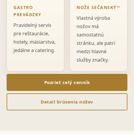
GASTRO
NOŽE SEČANSKÝ™
PREVÁDZKY
Vlastná výroba
Pravidelný servis
nožov má
pre reštaurácie,
samostatnú
hotely, mäsiarstva,
stránku, ale patrí
jedálne a catering.
medzi hlavné
služby značky.
Pozrieť celý cenník
Detail brúsenia nožov