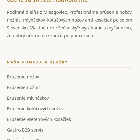
Rodinná dielňa z Miezgoviec. Profesionálne brúsenie nožov,
nožníc, mlynčekov, kotúčových nožov and kosačiek po celom
Slovensku. Vlastné nože Sečanský™ vyrábame s myšlienkou,
že dobrý nôž nemá skončiť po pár rokoch.
NAŠA PONUKA A SLUŽBY
Brúsenie nožov
Brúsenie nožníc
Brúsenie mlynčekov
Brúsenie kotúčových nožov
Brúsenie vretenových kosačiek
Gastro B2B servis