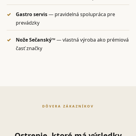
Gastro servis
— pravidelná spolupráca pre
prevádzky
Nože Sečanský™
— vlastná výroba ako prémiová
časť značky
DÔVERA ZÁKAZNÍKOV
Ostrenie, ktoré má výsledky