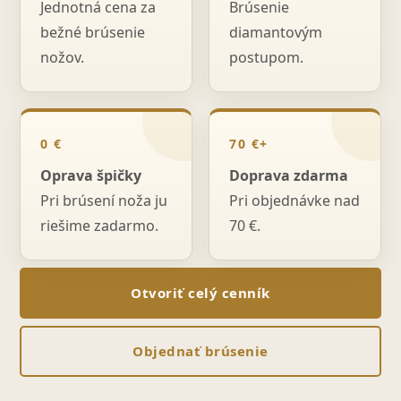
Jednotná cena za
Brúsenie
bežné brúsenie
diamantovým
nožov.
postupom.
0 €
70 €+
Oprava špičky
Doprava zdarma
Pri brúsení noža ju
Pri objednávke nad
riešime zadarmo.
70 €.
Otvoriť celý cenník
Objednať brúsenie