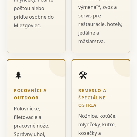
výmena™, zvoz a
poštou alebo
servis pre
príďte osobne do
reštaurácie, hotely,
Miezgoviec.
jedálne a
mäsiarstva.
🌲
🛠️
POĽOVNÍCI A
REMESLO A
OUTDOOR
ŠPECIÁLNE
OSTRIA
Poľovnícke,
Nožnice, kotúče,
filetovacie a
mlynčeky, kutre,
pracovné nože.
kosačky a
Správny uhol,