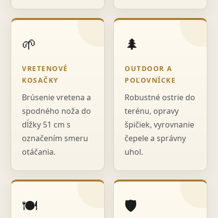
🌱
🌲
VRETENOVÉ
OUTDOOR A
KOSAČKY
POĽOVNÍCKE
Brúsenie vretena a
Robustné ostrie do
spodného noža do
terénu, opravy
dĺžky 51 cm s
špičiek, vyrovnanie
označením smeru
čepele a správny
otáčania.
uhol.
🍽️
🛡️