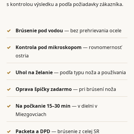
s kontrolou výsledku a podľa požiadavky zákazníka.
Brúsenie pod vodou
— bez prehrievania ocele
Kontrola pod mikroskopom
— rovnomernosť
ostria
Uhol na želanie
— podľa typu noža a používania
Oprava špičky zadarmo
— pri brúsení noža
Na počkanie 15–30 min
— v dielni v
Miezgovciach
Packeta a DPD
— brúsenie z celej SR