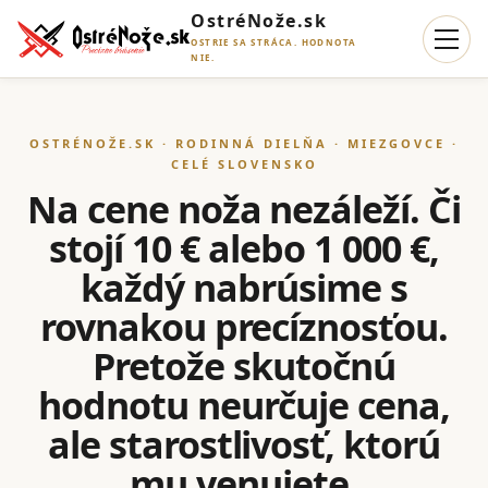
OstréNože.sk
OSTRIE SA STRÁCA. HODNOTA
NIE.
OSTRÉNOŽE.SK · RODINNÁ DIELŇA · MIEZGOVCE ·
CELÉ SLOVENSKO
Na cene noža nezáleží. Či
stojí 10 € alebo 1 000 €,
každý nabrúsime s
rovnakou precíznosťou.
Pretože skutočnú
hodnotu neurčuje cena,
ale starostlivosť, ktorú
mu venujete.