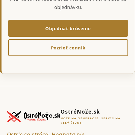
objednávku.
Objednať brúsenie
Pozrieť cenník
OstréNože.sk
NOŽE NA GENERÁCIE. SERVIS NA
CELÝ ŽIVOT.
Ostrie sa stráca. Hodnota nie.