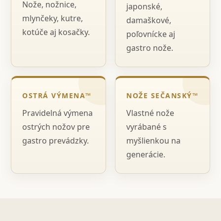
Nože, nožnice,
japonské,
mlynčeky, kutre,
damaškové,
kotúče aj kosačky.
poľovnícke aj
gastro nože.
OSTRÁ VÝMENA™
NOŽE SEČANSKÝ™
Pravidelná výmena
Vlastné nože
ostrých nožov pre
vyrábané s
gastro prevádzky.
myšlienkou na
generácie.