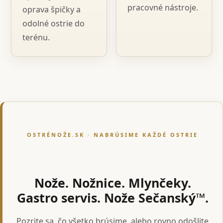
pracovné nástroje.
oprava špičky a
odolné ostrie do
terénu.
OSTRÉNOŽE.SK · NABRÚSIME KAŽDÉ OSTRIE
Nože. Nožnice. Mlynčeky.
Gastro servis. Nože Sečanský™.
Pozrite sa, čo všetko brúsime, alebo rovno odošlite