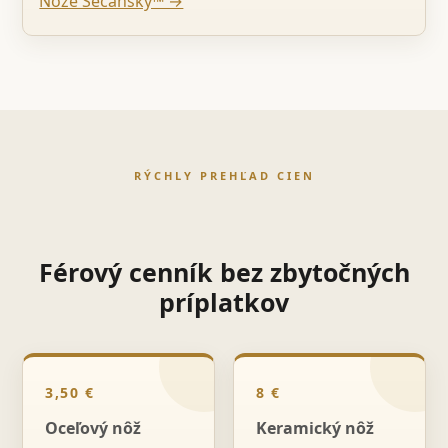
Nože Sečanský™ →
RÝCHLY PREHĽAD CIEN
Férový cenník bez zbytočných
príplatkov
3,50 €
8 €
Oceľový nôž
Keramický nôž