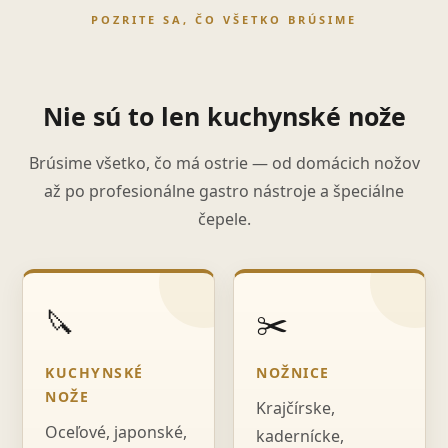
POZRITE SA, ČO VŠETKO BRÚSIME
Nie sú to len kuchynské nože
Brúsime všetko, čo má ostrie — od domácich nožov
až po profesionálne gastro nástroje a špeciálne
čepele.
🔪
✂️
KUCHYNSKÉ
NOŽNICE
NOŽE
Krajčírske,
Oceľové, japonské,
kadernícke,