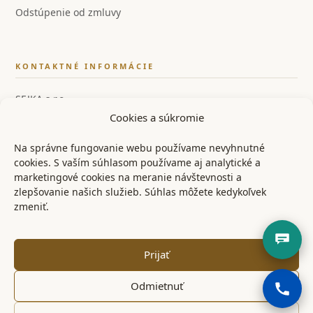
Odstúpenie od zmluvy
KONTAKTNÉ INFORMÁCIE
SEJKA s.r.o.
Cookies a súkromie
IČO: 55858554
IČ DPH: SK2122126259
Na správne fungovanie webu používame nevyhnutné
cookies. S vaším súhlasom používame aj analytické a
📞 +421 948 528 526
marketingové cookies na meranie návštevnosti a
zlepšovanie našich služieb. Súhlas môžete kedykoľvek
✉ info@ostrenoze.sk
zmeniť.
📍 Miezgovce 102, 957 01
Prijať
Odmietnuť
© 2024 OstréNože.sk – Všetky práva vyhradené
KONTAKT
OBCHODNÉ PODMIENKY
REKLAMAČNÝ PORIADOK