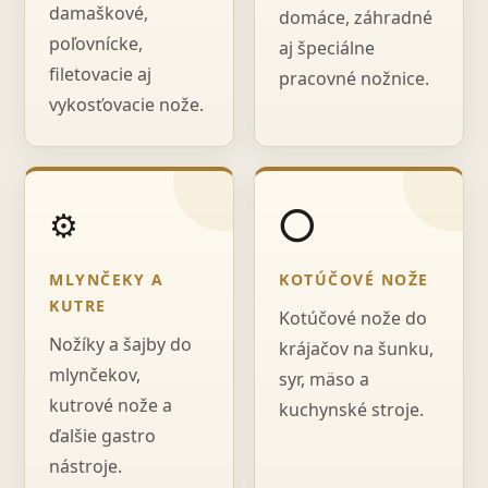
damaškové,
domáce, záhradné
poľovnícke,
aj špeciálne
filetovacie aj
pracovné nožnice.
vykosťovacie nože.
⚙️
⭕
MLYNČEKY A
KOTÚČOVÉ NOŽE
KUTRE
Kotúčové nože do
Nožíky a šajby do
krájačov na šunku,
mlynčekov,
syr, mäso a
kutrové nože a
kuchynské stroje.
ďalšie gastro
nástroje.