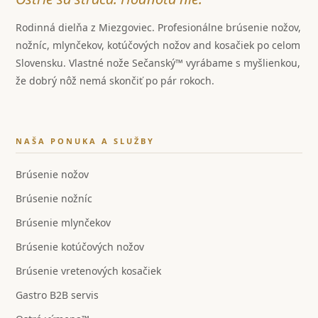
Rodinná dielňa z Miezgoviec. Profesionálne brúsenie nožov,
nožníc, mlynčekov, kotúčových nožov and kosačiek po celom
Slovensku. Vlastné nože Sečanský™ vyrábame s myšlienkou,
že dobrý nôž nemá skončiť po pár rokoch.
NAŠA PONUKA A SLUŽBY
Brúsenie nožov
Brúsenie nožníc
Brúsenie mlynčekov
Brúsenie kotúčových nožov
Brúsenie vretenových kosačiek
Gastro B2B servis