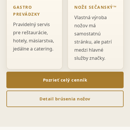
GASTRO
NOŽE SEČANSKÝ™
PREVÁDZKY
Vlastná výroba
Pravidelný servis
nožov má
pre reštaurácie,
samostatnú
hotely, mäsiarstva,
stránku, ale patrí
jedálne a catering.
medzi hlavné
služby značky.
Pozrieť celý cenník
Detail brúsenia nožov