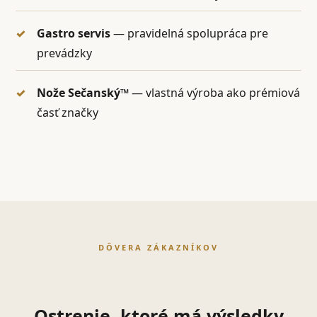
Gastro servis
— pravidelná spolupráca pre
prevádzky
Nože Sečanský™
— vlastná výroba ako prémiová
časť značky
DÔVERA ZÁKAZNÍKOV
Ostrenie, ktoré má výsledky