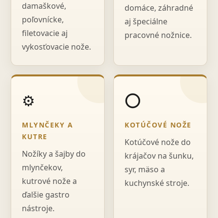
damaškové,
domáce, záhradné
poľovnícke,
aj špeciálne
filetovacie aj
pracovné nožnice.
vykosťovacie nože.
⚙️
⭕
MLYNČEKY A
KOTÚČOVÉ NOŽE
KUTRE
Kotúčové nože do
Nožíky a šajby do
krájačov na šunku,
mlynčekov,
syr, mäso a
kutrové nože a
kuchynské stroje.
ďalšie gastro
nástroje.