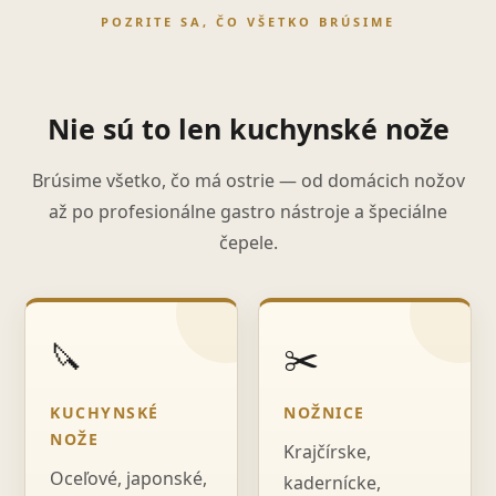
POZRITE SA, ČO VŠETKO BRÚSIME
Nie sú to len kuchynské nože
Brúsime všetko, čo má ostrie — od domácich nožov
až po profesionálne gastro nástroje a špeciálne
čepele.
🔪
✂️
KUCHYNSKÉ
NOŽNICE
NOŽE
Krajčírske,
Oceľové, japonské,
kadernícke,