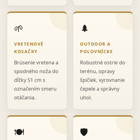
🌱
🌲
VRETENOVÉ
OUTDOOR A
KOSAČKY
POĽOVNÍCKE
Brúsenie vretena a
Robustné ostrie do
spodného noža do
terénu, opravy
dĺžky 51 cm s
špičiek, vyrovnanie
označením smeru
čepele a správny
otáčania.
uhol.
🍽️
🛡️