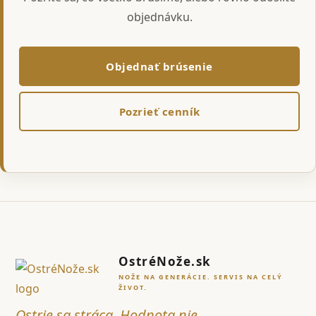
objednávku.
Objednať brúsenie
Pozrieť cenník
OstréNože.sk
NOŽE NA GENERÁCIE. SERVIS NA CELÝ
ŽIVOT.
Ostrie sa stráca. Hodnota nie.