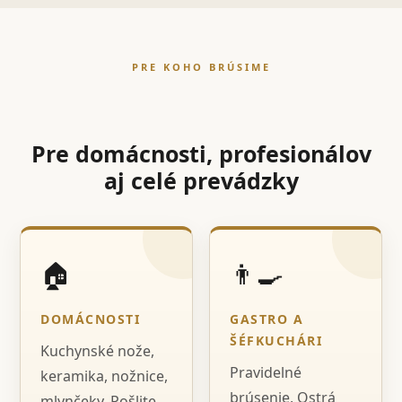
PRE KOHO BRÚSIME
Pre domácnosti, profesionálov
aj celé prevádzky
🏠
👨‍🍳
DOMÁCNOSTI
GASTRO A
ŠÉFKUCHÁRI
Kuchynské nože,
Pravidelné
keramika, nožnice,
brúsenie, Ostrá
mlynčeky. Pošlite