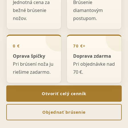
Jednotná cena za
Brúsenie
bežné brúsenie
diamantovým
nožov.
postupom.
0 €
70 €+
Oprava špičky
Doprava zdarma
Pri brúsení noža ju
Pri objednávke nad
riešime zadarmo.
70 €.
Otvoriť celý cenník
Objednať brúsenie