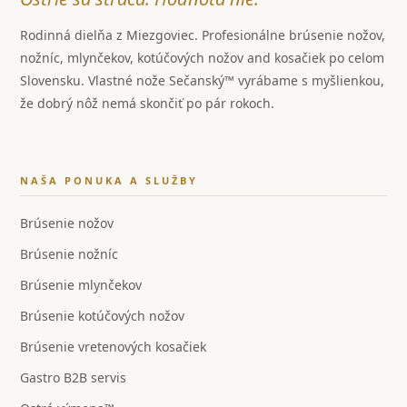
Rodinná dielňa z Miezgoviec. Profesionálne brúsenie nožov,
nožníc, mlynčekov, kotúčových nožov and kosačiek po celom
Slovensku. Vlastné nože Sečanský™ vyrábame s myšlienkou,
že dobrý nôž nemá skončiť po pár rokoch.
NAŠA PONUKA A SLUŽBY
Brúsenie nožov
Brúsenie nožníc
Brúsenie mlynčekov
Brúsenie kotúčových nožov
Brúsenie vretenových kosačiek
Gastro B2B servis