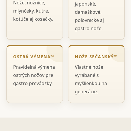
Nože, nožnice,
japonské,
mlynčeky, kutre,
damaškové,
kotúče aj kosačky.
poľovnícke aj
gastro nože.
OSTRÁ VÝMENA™
NOŽE SEČANSKÝ™
Pravidelná výmena
Vlastné nože
ostrých nožov pre
vyrábané s
gastro prevádzky.
myšlienkou na
generácie.