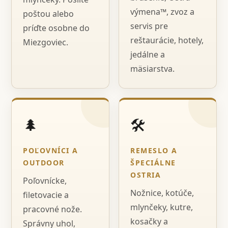
výmena™, zvoz a
poštou alebo
servis pre
príďte osobne do
reštaurácie, hotely,
Miezgoviec.
jedálne a
mäsiarstva.
🌲
🛠️
POĽOVNÍCI A
REMESLO A
OUTDOOR
ŠPECIÁLNE
OSTRIA
Poľovnícke,
Nožnice, kotúče,
filetovacie a
mlynčeky, kutre,
pracovné nože.
kosačky a
Správny uhol,