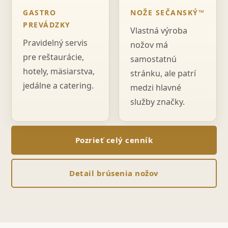
GASTRO
NOŽE SEČANSKÝ™
PREVÁDZKY
Vlastná výroba
Pravidelný servis
nožov má
pre reštaurácie,
samostatnú
hotely, mäsiarstva,
stránku, ale patrí
jedálne a catering.
medzi hlavné
služby značky.
Pozrieť celý cenník
Detail brúsenia nožov