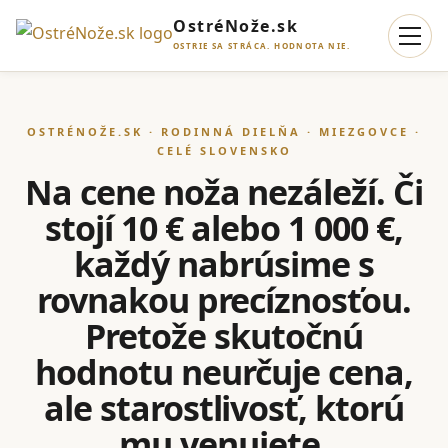
OstréNože.sk
OSTRIE SA STRÁCA. HODNOTA NIE.
OSTRÉNOŽE.SK · RODINNÁ DIELŇA · MIEZGOVCE ·
CELÉ SLOVENSKO
Na cene noža nezáleží. Či
stojí 10 € alebo 1 000 €,
každý nabrúsime s
rovnakou precíznosťou.
Pretože skutočnú
hodnotu neurčuje cena,
ale starostlivosť, ktorú
mu venujete.