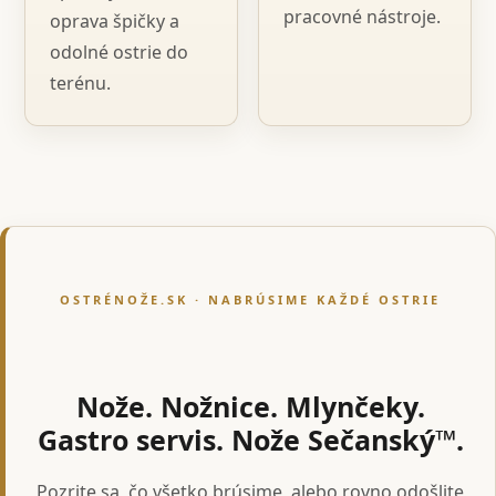
pracovné nástroje.
oprava špičky a
odolné ostrie do
terénu.
OSTRÉNOŽE.SK · NABRÚSIME KAŽDÉ OSTRIE
Nože. Nožnice. Mlynčeky.
Gastro servis. Nože Sečanský™.
Pozrite sa, čo všetko brúsime, alebo rovno odošlite