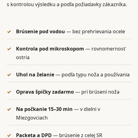
s kontrolou výsledku a podľa požiadavky zákazníka.
Brúsenie pod vodou
— bez prehrievania ocele
Kontrola pod mikroskopom
— rovnomernosť
ostria
Uhol na želanie
— podľa typu noža a používania
Oprava špičky zadarmo
— pri brúsení noža
Na počkanie 15–30 min
— v dielni v
Miezgovciach
Packeta a DPD
— brúsenie z celej SR