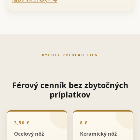
Nože Sečanský™ →
RÝCHLY PREHĽAD CIEN
Férový cenník bez zbytočných
príplatkov
3,50 €
8 €
Oceľový nôž
Keramický nôž