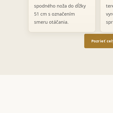
spodného noža do dĺžky
ter
51 cm s označením
vyr
smeru otáčania.
spr
Pozrieť ce