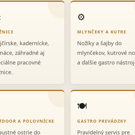
️
⚙️
ŽNICE
MLYNČEKY A KUTRE
jčírske, kadernícke,
Nožíky a šajby do
áce, záhradné aj
mlynčekov, kutrové no
ciálne pracovné
a ďalšie gastro nástroj
nice.

🍽️
TDOOR A POĽOVNÍCKE
GASTRO PREVÁDZKY
ustné ostrie do
Pravidelný servis pre