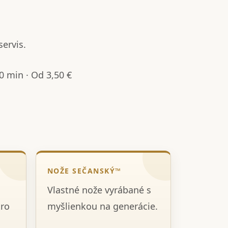
servis.
 min · Od 3,50 €
NOŽE SEČANSKÝ™
Vlastné nože vyrábané s
tro
myšlienkou na generácie.