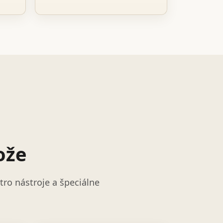
ože
ro nástroje a špeciálne