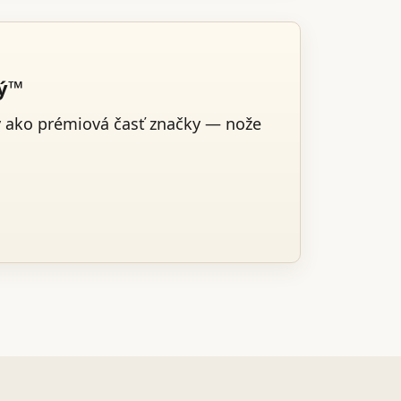
ký™
v ako prémiová časť značky — nože