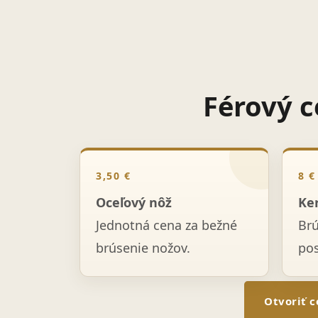
Férový c
3,50 €
8 €
Oceľový nôž
Ke
Jednotná cena za bežné
Br
brúsenie nožov.
po
Otvoriť c