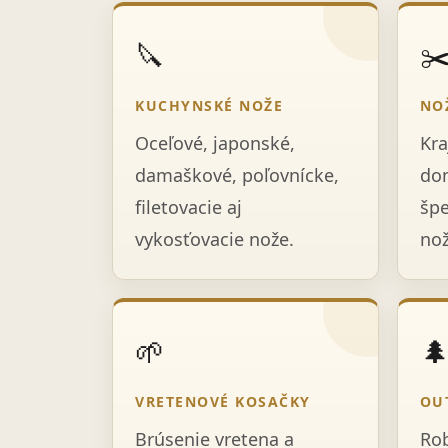
🔪
✂
KUCHYNSKÉ NOŽE
NO
Oceľové, japonské,
Kra
damaškové, poľovnícke,
dom
filetovacie aj
špe
vykosťovacie nože.
nož
🌱

VRETENOVÉ KOSAČKY
OU
Brúsenie vretena a
Rob