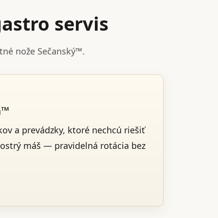
astro servis
stné nože Sečanský™.
a™
ov a prevádzky, ktoré nechcú riešiť
 ostrý máš — pravidelná rotácia bez