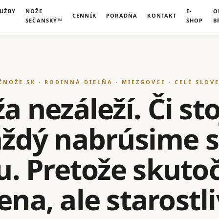
LUŽBY
NOŽE
E-
O
CENNÍK
PORADŇA
KONTAKT
SEČANSKÝ™
SHOP
B
ÉNOŽE.SK · RODINNÁ DIELŇA · MIEZGOVCE · CELÉ SLOV
 nezáleží. Či sto
každý nabrúsime 
u. Pretože skut
na, ale starostl