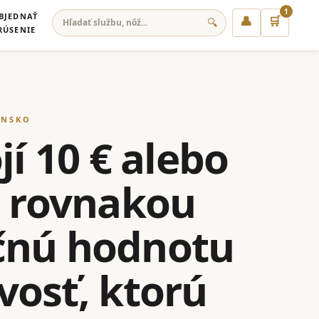
1
BJEDNAŤ
👤
🛒
🔍
RÚSENIE
ENSKO
jí 10 € alebo
s rovnakou
očnú hodnotu
ivosť, ktorú