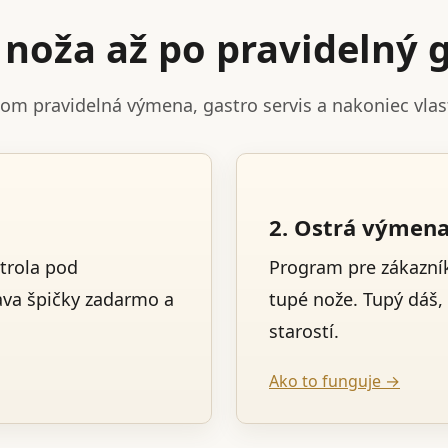
noža až po pravidelný g
tom pravidelná výmena, gastro servis a nakoniec vla
2. Ostrá výmen
trola pod
Program pre zákazník
ava špičky zadarmo a
tupé nože. Tupý dáš,
starostí.
Ako to funguje →