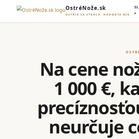
OstréNože.sk
S
OSTRIE SA STRÁCA. HODNOTA NIE.
OSTR
Na cene noža
1 000 €, 
precíznosťo
neurčuje ce