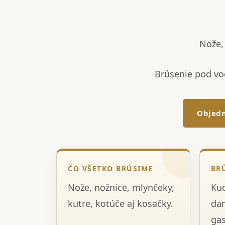
Nože, 
Brúsenie pod vo
Objedn
ČO VŠETKO BRÚSIME
BR
Nože, nožnice, mlynčeky,
Kuc
kutre, kotúče aj kosačky.
dam
gas