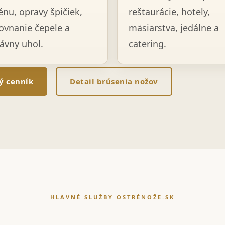
énu, opravy špičiek,
reštaurácie, hotely,
ovnanie čepele a
mäsiarstva, jedálne a
ávny uhol.
catering.
lý cenník
Detail brúsenia nožov
HLAVNÉ SLUŽBY OSTRÉNOŽE.SK