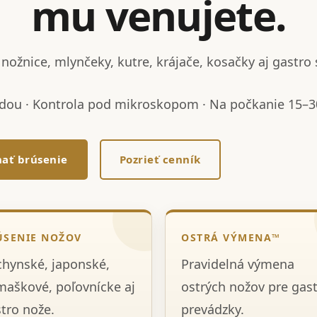
mu venujete.
nožnice, mlynčeky, kutre, krájače, kosačky aj gastro 
dou · Kontrola pod mikroskopom · Na počkanie 15–30
ať brúsenie
Pozrieť cenník
ÚSENIE NOŽOV
OSTRÁ VÝMENA™
hynské, japonské,
Pravidelná výmena
aškové, poľovnícke aj
ostrých nožov pre gas
tro nože.
prevádzky.