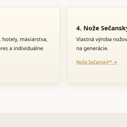
4. Nože Sečans
 hotely, mäsiarstva,
Vlastná výroba nožo
pres a individuálne
na generácie.
Nože Sečanský™ →