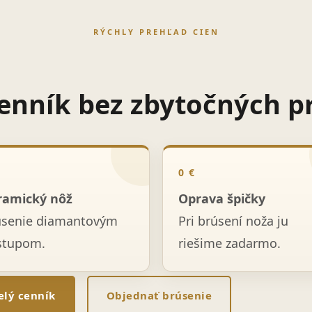
RÝCHLY PREHĽAD CIEN
enník bez zbytočných p
0 €
ramický nôž
Oprava špičky
úsenie diamantovým
Pri brúsení noža ju
stupom.
riešime zadarmo.
elý cenník
Objednať brúsenie