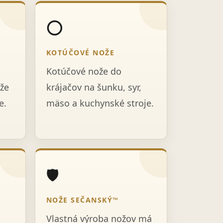
⭕
KOTÚČOVÉ NOŽE
Kotúčové nože do
že
krájačov na šunku, syr,
e.
mäso a kuchynské stroje.
🛡️
NOŽE SEČANSKÝ™
Vlastná výroba nožov má