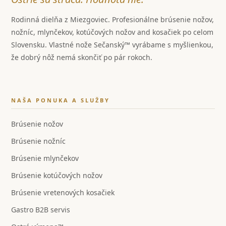
Rodinná dielňa z Miezgoviec. Profesionálne brúsenie nožov,
nožníc, mlynčekov, kotúčových nožov and kosačiek po celom
Slovensku. Vlastné nože Sečanský™ vyrábame s myšlienkou,
že dobrý nôž nemá skončiť po pár rokoch.
NAŠA PONUKA A SLUŽBY
Brúsenie nožov
Brúsenie nožníc
Brúsenie mlynčekov
Brúsenie kotúčových nožov
Brúsenie vretenových kosačiek
Gastro B2B servis