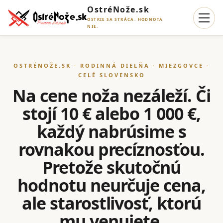
OstréNože.sk
OSTRIE SA STRÁCA. HODNOTA
NIE.
OSTRÉNOŽE.SK · RODINNÁ DIELŇA · MIEZGOVCE ·
CELÉ SLOVENSKO
Na cene noža nezáleží. Či
stojí 10 € alebo 1 000 €,
každý nabrúsime s
rovnakou precíznosťou.
Pretože skutočnú
hodnotu neurčuje cena,
ale starostlivosť, ktorú
mu venujete.