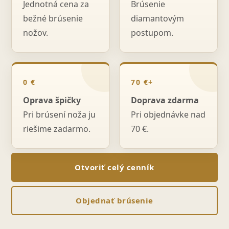
Jednotná cena za
Brúsenie
bežné brúsenie
diamantovým
nožov.
postupom.
0 €
70 €+
Oprava špičky
Doprava zdarma
Pri brúsení noža ju
Pri objednávke nad
riešime zadarmo.
70 €.
Otvoriť celý cenník
Objednať brúsenie