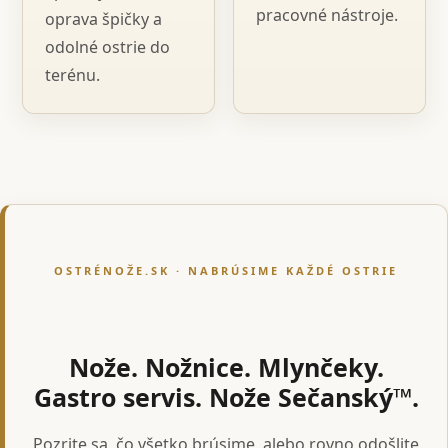
pracovné nástroje.
oprava špičky a
odolné ostrie do
terénu.
OSTRÉNOŽE.SK · NABRÚSIME KAŽDÉ OSTRIE
Nože. Nožnice. Mlynčeky.
Gastro servis. Nože Sečanský™.
Pozrite sa, čo všetko brúsime, alebo rovno odošlite