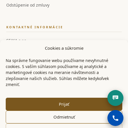
Odstúpenie od zmluvy
KONTAKTNÉ INFORMÁCIE
SEJKA s.r.o.
Cookies a súkromie
IČO: 55858554
IČ DPH: SK2122126259
Na správne fungovanie webu používame nevyhnutné
cookies. S vaším súhlasom používame aj analytické a
📞 +421 948 528 526
marketingové cookies na meranie návštevnosti a
zlepšovanie našich služieb. Súhlas môžete kedykoľvek
✉ info@ostrenoze.sk
zmeniť.
📍 Miezgovce 102, 957 01
Prijať
Odmietnuť
© 2024 OstréNože.sk – Všetky práva vyhradené
KONTAKT
OBCHODNÉ PODMIENKY
REKLAMAČNÝ PORIADOK