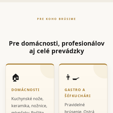
PRE KOHO BRÚSIME
Pre domácnosti, profesionálov
aj celé prevádzky
🏠
👨‍🍳
DOMÁCNOSTI
GASTRO A
ŠÉFKUCHÁRI
Kuchynské nože,
Pravidelné
keramika, nožnice,
brúsenie, Ostrá
mlynčeky. Pošlite