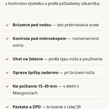
s kontrolou výsledku a podľa požiadavky zákazníka.
Brúsenie pod vodou
— bez prehrievania ocele
Kontrola pod mikroskopom
— rovnomernosť
ostria
Uhol na želanie
— podľa typu noža a používania
Oprava špičky zadarmo
— pri brúsení noža
Na počkanie 15–30 min
— v dielni v
Miezgovciach
Packeta a DPD
— brúsenie z celej SR