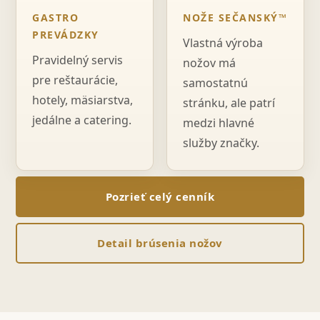
GASTRO
NOŽE SEČANSKÝ™
PREVÁDZKY
Vlastná výroba
Pravidelný servis
nožov má
pre reštaurácie,
samostatnú
hotely, mäsiarstva,
stránku, ale patrí
jedálne a catering.
medzi hlavné
služby značky.
Pozrieť celý cenník
Detail brúsenia nožov