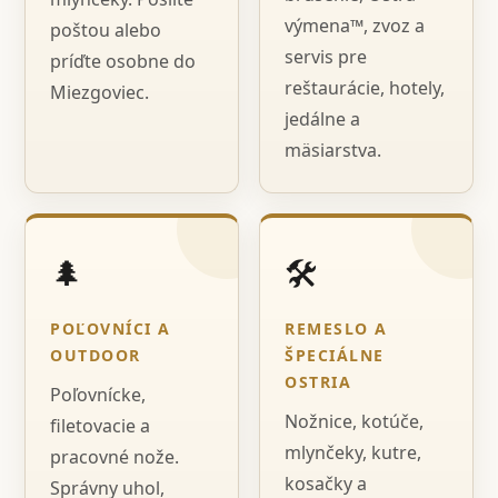
výmena™, zvoz a
poštou alebo
servis pre
príďte osobne do
reštaurácie, hotely,
Miezgoviec.
jedálne a
mäsiarstva.
🌲
🛠️
POĽOVNÍCI A
REMESLO A
OUTDOOR
ŠPECIÁLNE
OSTRIA
Poľovnícke,
Nožnice, kotúče,
filetovacie a
mlynčeky, kutre,
pracovné nože.
kosačky a
Správny uhol,