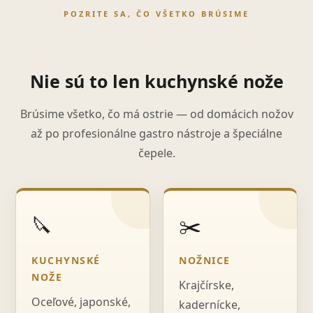
POZRITE SA, ČO VŠETKO BRÚSIME
Nie sú to len kuchynské nože
Brúsime všetko, čo má ostrie — od domácich nožov
až po profesionálne gastro nástroje a špeciálne
čepele.
🔪
✂️
KUCHYNSKÉ
NOŽNICE
NOŽE
Krajčírske,
Oceľové, japonské,
kadernícke,