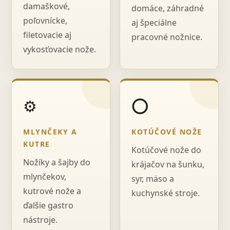
damaškové,
domáce, záhradné
poľovnícke,
aj špeciálne
filetovacie aj
pracovné nožnice.
vykosťovacie nože.
⚙️
⭕
MLYNČEKY A
KOTÚČOVÉ NOŽE
KUTRE
Kotúčové nože do
Nožíky a šajby do
krájačov na šunku,
mlynčekov,
syr, mäso a
kutrové nože a
kuchynské stroje.
ďalšie gastro
nástroje.