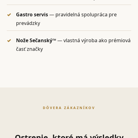
Gastro servis
— pravidelná spolupráca pre
prevádzky
Nože Sečanský™
— vlastná výroba ako prémiová
časť značky
DÔVERA ZÁKAZNÍKOV
Ostrenie, ktoré má výsledky