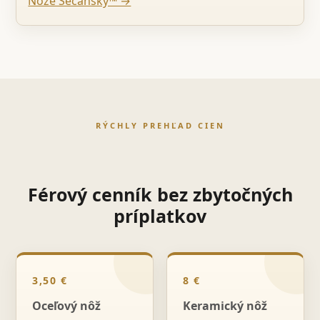
Nože Sečanský™ →
RÝCHLY PREHĽAD CIEN
Férový cenník bez zbytočných
príplatkov
3,50 €
8 €
Oceľový nôž
Keramický nôž