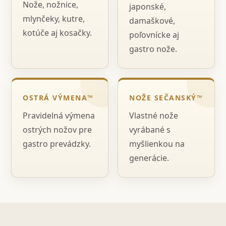
Nože, nožnice,
japonské,
mlynčeky, kutre,
damaškové,
kotúče aj kosačky.
poľovnícke aj
gastro nože.
OSTRÁ VÝMENA™
NOŽE SEČANSKÝ™
Pravidelná výmena
Vlastné nože
ostrých nožov pre
vyrábané s
gastro prevádzky.
myšlienkou na
generácie.