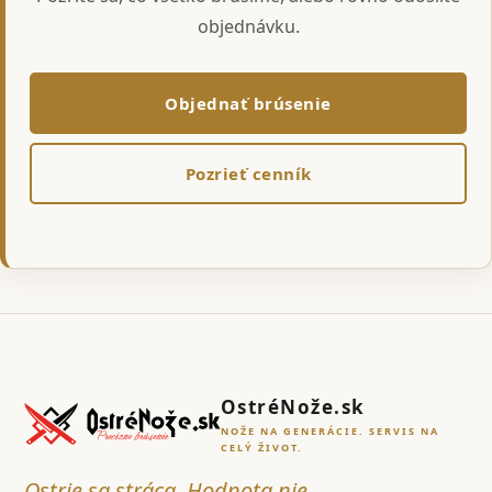
objednávku.
Objednať brúsenie
Pozrieť cenník
OstréNože.sk
NOŽE NA GENERÁCIE. SERVIS NA
CELÝ ŽIVOT.
Ostrie sa stráca. Hodnota nie.