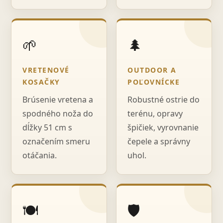
🌱
🌲
VRETENOVÉ
OUTDOOR A
KOSAČKY
POĽOVNÍCKE
Brúsenie vretena a
Robustné ostrie do
spodného noža do
terénu, opravy
dĺžky 51 cm s
špičiek, vyrovnanie
označením smeru
čepele a správny
otáčania.
uhol.
🍽️
🛡️