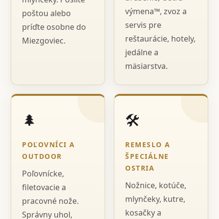
výmena™, zvoz a
poštou alebo
servis pre
príďte osobne do
reštaurácie, hotely,
Miezgoviec.
jedálne a
mäsiarstva.
🌲
🛠️
POĽOVNÍCI A
REMESLO A
OUTDOOR
ŠPECIÁLNE
OSTRIA
Poľovnícke,
Nožnice, kotúče,
filetovacie a
mlynčeky, kutre,
pracovné nože.
kosačky a
Správny uhol,