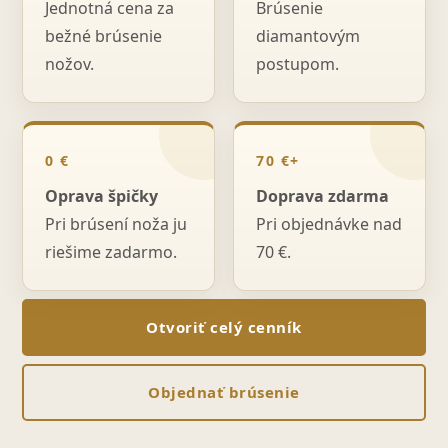
Jednotná cena za
Brúsenie
bežné brúsenie
diamantovým
nožov.
postupom.
0 €
70 €+
Oprava špičky
Doprava zdarma
Pri brúsení noža ju
Pri objednávke nad
riešime zadarmo.
70 €.
Otvoriť celý cenník
Objednať brúsenie