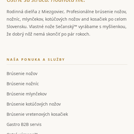
Rodinná dielňa z Miezgoviec. Profesionálne brúsenie nožov,
nožníc, mlynčekov, kotúčových nožov and kosačiek po celom
Slovensku. Vlastné nože Sečanský™ vyrábame s myšlienkou,
že dobrý nôž nemá skončiť po pár rokoch.
NAŠA PONUKA A SLUŽBY
Brúsenie nožov
Brúsenie nožníc
Brúsenie mlynčekov
Brúsenie kotúčových nožov
Brúsenie vretenových kosačiek
Gastro B2B servis