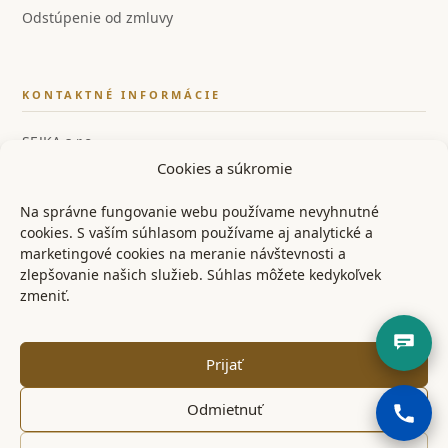
Odstúpenie od zmluvy
KONTAKTNÉ INFORMÁCIE
SEJKA s.r.o.
Cookies a súkromie
IČO: 55858554
IČ DPH: SK2122126259
Na správne fungovanie webu používame nevyhnutné
cookies. S vaším súhlasom používame aj analytické a
📞 +421 948 528 526
marketingové cookies na meranie návštevnosti a
zlepšovanie našich služieb. Súhlas môžete kedykoľvek
✉ info@ostrenoze.sk
zmeniť.
📍 Miezgovce 102, 957 01
Prijať
Odmietnuť
© 2024 OstréNože.sk – Všetky práva vyhradené
KONTAKT
OBCHODNÉ PODMIENKY
REKLAMAČNÝ PORIADOK