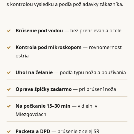
s kontrolou výsledku a podľa požiadavky zákazníka.
Brúsenie pod vodou
— bez prehrievania ocele
Kontrola pod mikroskopom
— rovnomernosť
ostria
Uhol na želanie
— podľa typu noža a používania
Oprava špičky zadarmo
— pri brúsení noža
Na počkanie 15–30 min
— v dielni v
Miezgovciach
Packeta a DPD
— brúsenie z celej SR