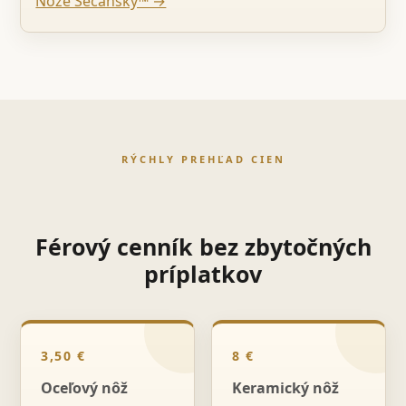
Nože Sečanský™ →
RÝCHLY PREHĽAD CIEN
Férový cenník bez zbytočných
príplatkov
3,50 €
8 €
Oceľový nôž
Keramický nôž