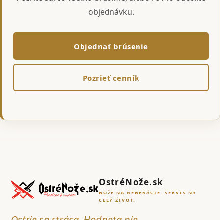
objednávku.
Objednať brúsenie
Pozrieť cenník
OstréNože.sk
NOŽE NA GENERÁCIE. SERVIS NA
CELÝ ŽIVOT.
Ostrie sa stráca. Hodnota nie.