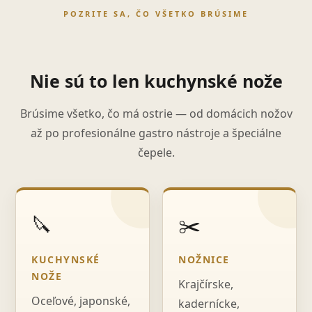
POZRITE SA, ČO VŠETKO BRÚSIME
Nie sú to len kuchynské nože
Brúsime všetko, čo má ostrie — od domácich nožov
až po profesionálne gastro nástroje a špeciálne
čepele.
🔪
✂️
KUCHYNSKÉ
NOŽNICE
NOŽE
Krajčírske,
Oceľové, japonské,
kadernícke,