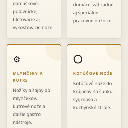
damaškové,
domáce, záhradné
poľovnícke,
aj špeciálne
filetovacie aj
pracovné nožnice.
vykosťovacie nože.
⚙️
⭕
MLYNČEKY A
KOTÚČOVÉ NOŽE
KUTRE
Kotúčové nože do
Nožíky a šajby do
krájačov na šunku,
mlynčekov,
syr, mäso a
kutrové nože a
kuchynské stroje.
ďalšie gastro
nástroje.