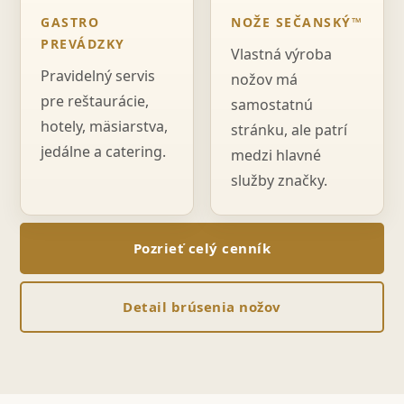
GASTRO
NOŽE SEČANSKÝ™
PREVÁDZKY
Vlastná výroba
Pravidelný servis
nožov má
pre reštaurácie,
samostatnú
hotely, mäsiarstva,
stránku, ale patrí
jedálne a catering.
medzi hlavné
služby značky.
Pozrieť celý cenník
Detail brúsenia nožov