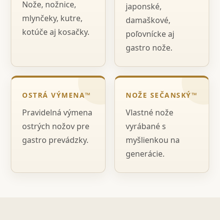
Nože, nožnice,
japonské,
mlynčeky, kutre,
damaškové,
kotúče aj kosačky.
poľovnícke aj
gastro nože.
OSTRÁ VÝMENA™
NOŽE SEČANSKÝ™
Pravidelná výmena
Vlastné nože
ostrých nožov pre
vyrábané s
gastro prevádzky.
myšlienkou na
generácie.