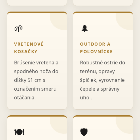
🌱
🌲
VRETENOVÉ
OUTDOOR A
KOSAČKY
POĽOVNÍCKE
Brúsenie vretena a
Robustné ostrie do
spodného noža do
terénu, opravy
dĺžky 51 cm s
špičiek, vyrovnanie
označením smeru
čepele a správny
otáčania.
uhol.
🍽️
🛡️