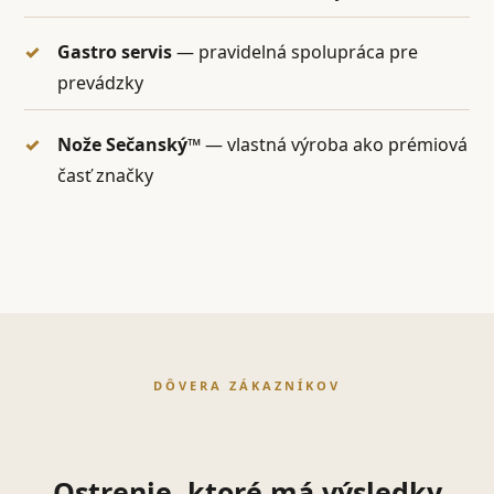
Gastro servis
— pravidelná spolupráca pre
prevádzky
Nože Sečanský™
— vlastná výroba ako prémiová
časť značky
DÔVERA ZÁKAZNÍKOV
Ostrenie, ktoré má výsledky