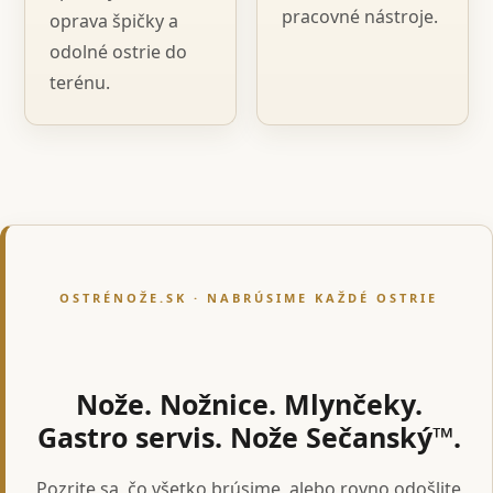
pracovné nástroje.
oprava špičky a
odolné ostrie do
terénu.
OSTRÉNOŽE.SK · NABRÚSIME KAŽDÉ OSTRIE
Nože. Nožnice. Mlynčeky.
Gastro servis. Nože Sečanský™.
Pozrite sa, čo všetko brúsime, alebo rovno odošlite