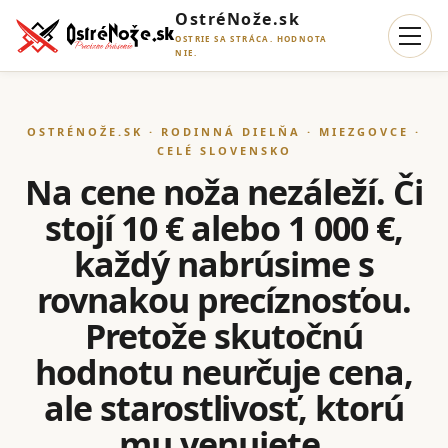
OstréNože.sk
OSTRIE SA STRÁCA. HODNOTA
NIE.
OSTRÉNOŽE.SK · RODINNÁ DIELŇA · MIEZGOVCE ·
CELÉ SLOVENSKO
Na cene noža nezáleží. Či
stojí 10 € alebo 1 000 €,
každý nabrúsime s
rovnakou precíznosťou.
Pretože skutočnú
hodnotu neurčuje cena,
ale starostlivosť, ktorú
mu venujete.