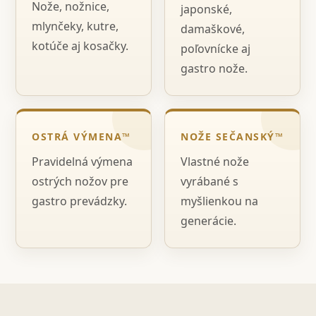
Nože, nožnice,
japonské,
mlynčeky, kutre,
damaškové,
kotúče aj kosačky.
poľovnícke aj
gastro nože.
OSTRÁ VÝMENA™
NOŽE SEČANSKÝ™
Pravidelná výmena
Vlastné nože
ostrých nožov pre
vyrábané s
gastro prevádzky.
myšlienkou na
generácie.