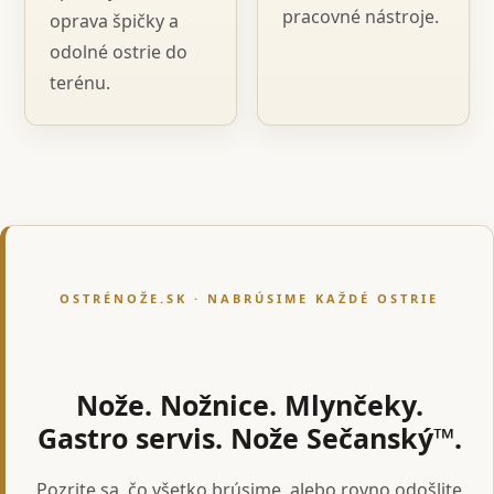
pracovné nástroje.
oprava špičky a
odolné ostrie do
terénu.
OSTRÉNOŽE.SK · NABRÚSIME KAŽDÉ OSTRIE
Nože. Nožnice. Mlynčeky.
Gastro servis. Nože Sečanský™.
Pozrite sa, čo všetko brúsime, alebo rovno odošlite