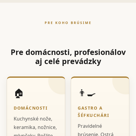
PRE KOHO BRÚSIME
Pre domácnosti, profesionálov
aj celé prevádzky
🏠
👨‍🍳
DOMÁCNOSTI
GASTRO A
ŠÉFKUCHÁRI
Kuchynské nože,
Pravidelné
keramika, nožnice,
brúsenie, Ostrá
mlynčeky. Pošlite