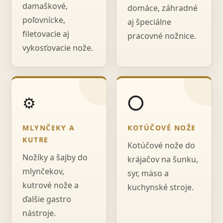
damaškové,
domáce, záhradné
poľovnícke,
aj špeciálne
filetovacie aj
pracovné nožnice.
vykosťovacie nože.
⚙️
⭕
MLYNČEKY A
KOTÚČOVÉ NOŽE
KUTRE
Kotúčové nože do
Nožíky a šajby do
krájačov na šunku,
mlynčekov,
syr, mäso a
kutrové nože a
kuchynské stroje.
ďalšie gastro
nástroje.