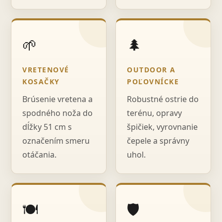
🌱
🌲
VRETENOVÉ
OUTDOOR A
KOSAČKY
POĽOVNÍCKE
Brúsenie vretena a
Robustné ostrie do
spodného noža do
terénu, opravy
dĺžky 51 cm s
špičiek, vyrovnanie
označením smeru
čepele a správny
otáčania.
uhol.
🍽️
🛡️