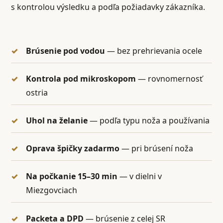
s kontrolou výsledku a podľa požiadavky zákazníka.
Brúsenie pod vodou
— bez prehrievania ocele
Kontrola pod mikroskopom
— rovnomernosť
ostria
Uhol na želanie
— podľa typu noža a používania
Oprava špičky zadarmo
— pri brúsení noža
Na počkanie 15–30 min
— v dielni v
Miezgovciach
Packeta a DPD
— brúsenie z celej SR