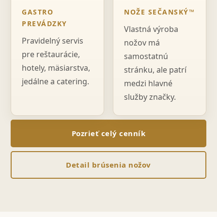
GASTRO
NOŽE SEČANSKÝ™
PREVÁDZKY
Vlastná výroba
Pravidelný servis
nožov má
pre reštaurácie,
samostatnú
hotely, mäsiarstva,
stránku, ale patrí
jedálne a catering.
medzi hlavné
služby značky.
Pozrieť celý cenník
Detail brúsenia nožov