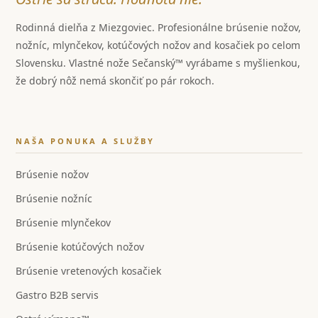
Rodinná dielňa z Miezgoviec. Profesionálne brúsenie nožov,
nožníc, mlynčekov, kotúčových nožov and kosačiek po celom
Slovensku. Vlastné nože Sečanský™ vyrábame s myšlienkou,
že dobrý nôž nemá skončiť po pár rokoch.
NAŠA PONUKA A SLUŽBY
Brúsenie nožov
Brúsenie nožníc
Brúsenie mlynčekov
Brúsenie kotúčových nožov
Brúsenie vretenových kosačiek
Gastro B2B servis