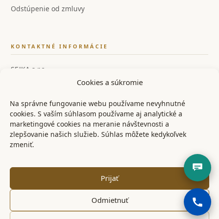
Odstúpenie od zmluvy
KONTAKTNÉ INFORMÁCIE
SEJKA s.r.o.
Cookies a súkromie
IČO: 55858554
IČ DPH: SK2122126259
Na správne fungovanie webu používame nevyhnutné
cookies. S vaším súhlasom používame aj analytické a
📞 +421 948 528 526
marketingové cookies na meranie návštevnosti a
zlepšovanie našich služieb. Súhlas môžete kedykoľvek
✉ info@ostrenoze.sk
zmeniť.
📍 Miezgovce 102, 957 01
Prijať
Odmietnuť
© 2024 OstréNože.sk – Všetky práva vyhradené
KONTAKT
OBCHODNÉ PODMIENKY
REKLAMAČNÝ PORIADOK