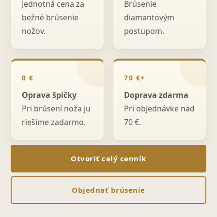
Jednotná cena za
Brúsenie
bežné brúsenie
diamantovým
nožov.
postupom.
0 €
70 €+
Oprava špičky
Doprava zdarma
Pri brúsení noža ju
Pri objednávke nad
riešime zadarmo.
70 €.
Otvoriť celý cenník
Objednať brúsenie