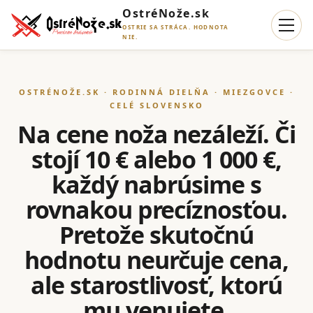
OstréNože.sk
OSTRIE SA STRÁCA. HODNOTA
NIE.
OSTRÉNOŽE.SK · RODINNÁ DIELŇA · MIEZGOVCE ·
CELÉ SLOVENSKO
Na cene noža nezáleží. Či
stojí 10 € alebo 1 000 €,
každý nabrúsime s
rovnakou precíznosťou.
Pretože skutočnú
hodnotu neurčuje cena,
ale starostlivosť, ktorú
mu venujete.