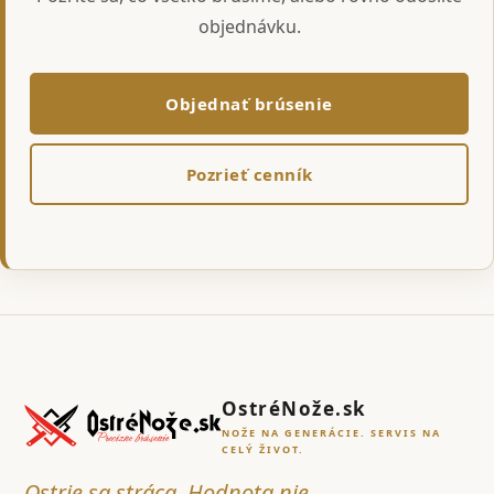
objednávku.
Objednať brúsenie
Pozrieť cenník
OstréNože.sk
NOŽE NA GENERÁCIE. SERVIS NA
CELÝ ŽIVOT.
Ostrie sa stráca. Hodnota nie.