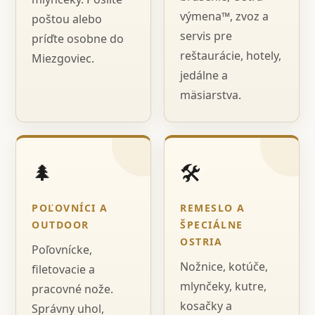
výmena™, zvoz a
poštou alebo
servis pre
príďte osobne do
reštaurácie, hotely,
Miezgoviec.
jedálne a
mäsiarstva.
🌲
🛠️
POĽOVNÍCI A
REMESLO A
OUTDOOR
ŠPECIÁLNE
OSTRIA
Poľovnícke,
Nožnice, kotúče,
filetovacie a
mlynčeky, kutre,
pracovné nože.
kosačky a
Správny uhol,