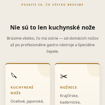
POZRITE SA, ČO VŠETKO BRÚSIME
Nie sú to len kuchynské nože
Brúsime všetko, čo má ostrie — od domácich nožov
až po profesionálne gastro nástroje a špeciálne
čepele.
🔪
✂️
KUCHYNSKÉ
NOŽNICE
NOŽE
Krajčírske,
Oceľové, japonské,
kadernícke,