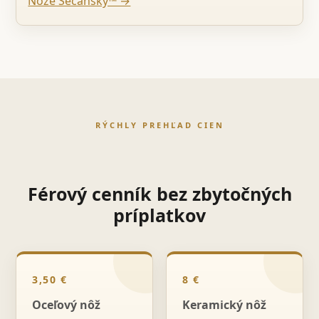
Nože Sečanský™ →
RÝCHLY PREHĽAD CIEN
Férový cenník bez zbytočných
príplatkov
3,50 €
8 €
Oceľový nôž
Keramický nôž