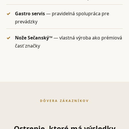
Gastro servis
— pravidelná spolupráca pre
prevádzky
Nože Sečanský™
— vlastná výroba ako prémiová
časť značky
DÔVERA ZÁKAZNÍKOV
Ostrenie, ktoré má výsledky