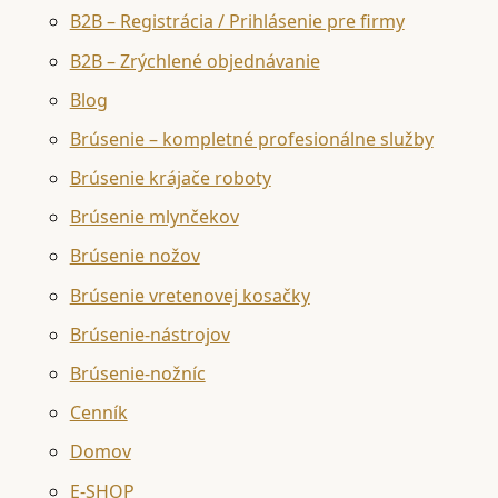
B2B – Registrácia / Prihlásenie pre firmy
B2B – Zrýchlené objednávanie
Blog
Brúsenie – kompletné profesionálne služby
Brúsenie krájače roboty
Brúsenie mlynčekov
Brúsenie nožov
Brúsenie vretenovej kosačky
Brúsenie-nástrojov
Brúsenie-nožníc
Cenník
Domov
E-SHOP