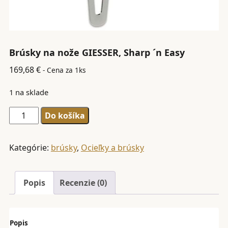
Brúsky na nože GIESSER, Sharp ´n Easy
169,68
€
- Cena za 1ks
1 na sklade
množstvo
Do košíka
Brúsky
na
Kategórie:
brúsky
,
Ocieľky a brúsky
nože
GIESSER,
Popis
Recenzie (0)
Sharp
´n
Easy
Popis