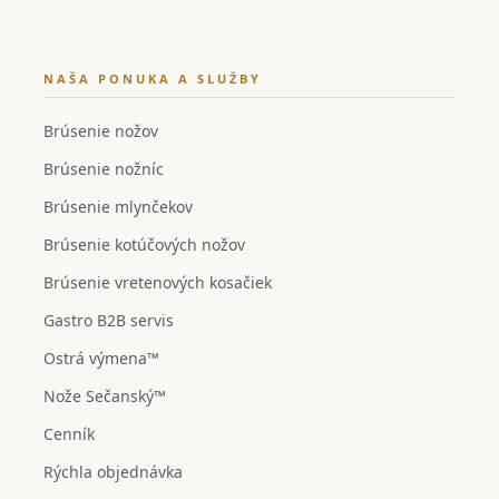
NAŠA PONUKA A SLUŽBY
Brúsenie nožov
Brúsenie nožníc
Brúsenie mlynčekov
Brúsenie kotúčových nožov
Brúsenie vretenových kosačiek
Gastro B2B servis
Ostrá výmena™
Nože Sečanský™
Cenník
Rýchla objednávka