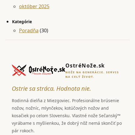
október 2025
Kategórie
Poradňa
(30)
OstréNože.sk
NOŽE NA GENERÁCIE. SERVIS
NA CELÝ ŽIVOT.
Ostrie sa stráca. Hodnota nie.
Rodinná dielňa z Miezgoviec. Profesionálne brúsenie
nožov, nožníc, mlynčekov, kotúčových nožov and
kosačiek po celom Slovensku. Vlastné nože Sečanský™
vyrábame s myšlienkou, že dobrý nôž nemá skončiť po
pár rokoch.