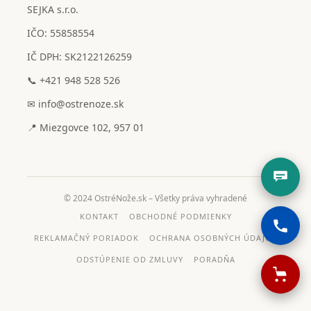
SEJKA s.r.o.
IČO: 55858554
IČ DPH: SK2122126259
📞 +421 948 528 526
✉ info@ostrenoze.sk
📍 Miezgovce 102, 957 01
© 2024 OstréNože.sk – Všetky práva vyhradené
KONTAKT
OBCHODNÉ PODMIENKY
REKLAMAČNÝ PORIADOK
OCHRANA OSOBNÝCH ÚDAJOV
ODSTÚPENIE OD ZMLUVY
PORADŇA