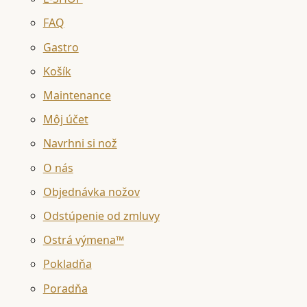
FAQ
Gastro
Košík
Maintenance
Môj účet
Navrhni si nož
O nás
Objednávka nožov
Odstúpenie od zmluvy
Ostrá výmena™
Pokladňa
Poradňa