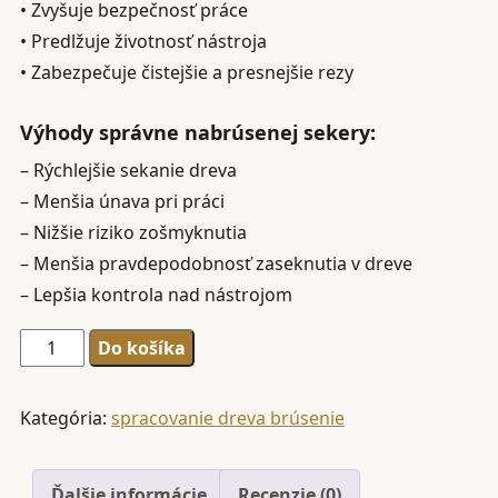
• Zvyšuje bezpečnosť práce
• Predlžuje životnosť nástroja
• Zabezpečuje čistejšie a presnejšie rezy
Výhody správne nabrúsenej sekery:
– Rýchlejšie sekanie dreva
– Menšia únava pri práci
– Nižšie riziko zošmyknutia
– Menšia pravdepodobnosť zaseknutia v dreve
– Lepšia kontrola nad nástrojom
množstvo
Do košíka
Brúsenie
sekery
Kategória:
spracovanie dreva brúsenie
(kálačky)
Ďalšie informácie
Recenzie (0)