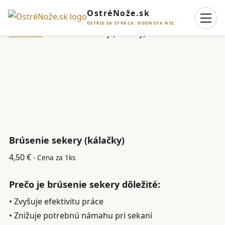
OstréNože.sk
Domov
/
Služby brúsenia
/
spracovanie dreva
OSTRIE SA STRÁCA. HODNOTA NIE.
brúsenie
/ Brúsenie sekery (kálačky)
Brúsenie sekery (kálačky)
4,50
€
- Cena za 1ks
Prečo je brúsenie sekery dôležité:
• Zvyšuje efektivitu práce
• Znižuje potrebnú námahu pri sekaní