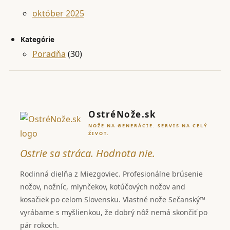
október 2025
Kategórie
Poradňa
(30)
OstréNože.sk
NOŽE NA GENERÁCIE. SERVIS NA CELÝ
ŽIVOT.
Ostrie sa stráca. Hodnota nie.
Rodinná dielňa z Miezgoviec. Profesionálne brúsenie
nožov, nožníc, mlynčekov, kotúčových nožov and
kosačiek po celom Slovensku. Vlastné nože Sečanský™
vyrábame s myšlienkou, že dobrý nôž nemá skončiť po
pár rokoch.