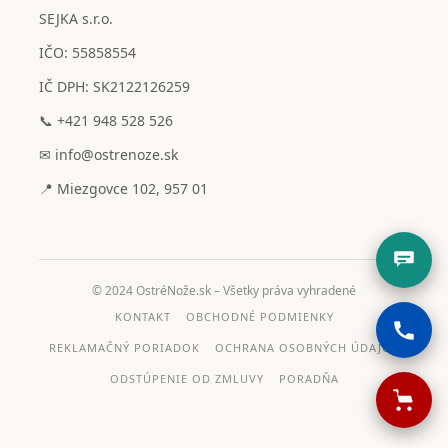
SEJKA s.r.o.
IČO: 55858554
IČ DPH: SK2122126259
📞 +421 948 528 526
✉ info@ostrenoze.sk
📍 Miezgovce 102, 957 01
© 2024 OstréNože.sk – Všetky práva vyhradené
KONTAKT
OBCHODNÉ PODMIENKY
REKLAMAČNÝ PORIADOK
OCHRANA OSOBNÝCH ÚDAJOV
ODSTÚPENIE OD ZMLUVY
PORADŇA