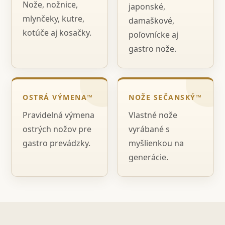
Nože, nožnice,
japonské,
mlynčeky, kutre,
damaškové,
kotúče aj kosačky.
poľovnícke aj
gastro nože.
OSTRÁ VÝMENA™
NOŽE SEČANSKÝ™
Pravidelná výmena
Vlastné nože
ostrých nožov pre
vyrábané s
gastro prevádzky.
myšlienkou na
generácie.