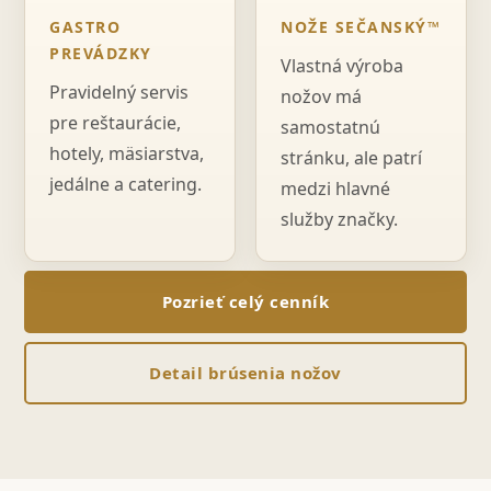
GASTRO
NOŽE SEČANSKÝ™
PREVÁDZKY
Vlastná výroba
Pravidelný servis
nožov má
pre reštaurácie,
samostatnú
hotely, mäsiarstva,
stránku, ale patrí
jedálne a catering.
medzi hlavné
služby značky.
Pozrieť celý cenník
Detail brúsenia nožov