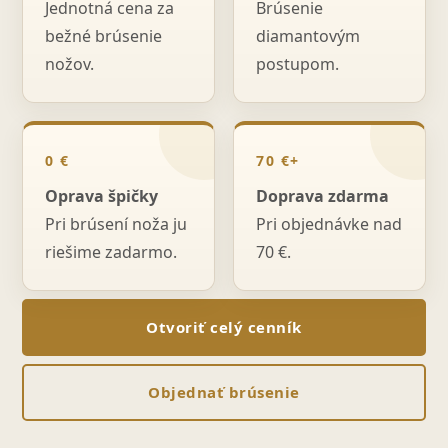
Jednotná cena za
Brúsenie
bežné brúsenie
diamantovým
nožov.
postupom.
0 €
70 €+
Oprava špičky
Doprava zdarma
Pri brúsení noža ju
Pri objednávke nad
riešime zadarmo.
70 €.
Otvoriť celý cenník
Objednať brúsenie