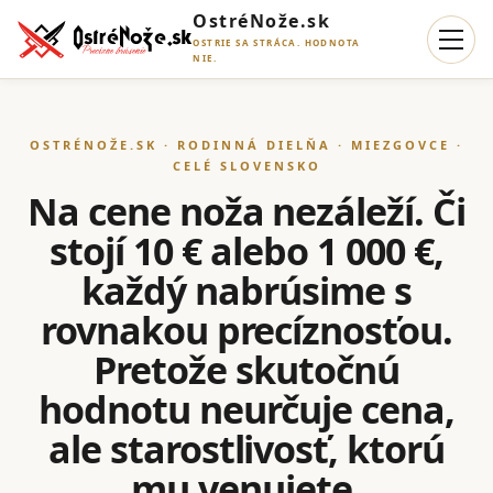
OstréNože.sk
OSTRIE SA STRÁCA. HODNOTA
NIE.
OSTRÉNOŽE.SK · RODINNÁ DIELŇA · MIEZGOVCE ·
CELÉ SLOVENSKO
Na cene noža nezáleží. Či
stojí 10 € alebo 1 000 €,
každý nabrúsime s
rovnakou precíznosťou.
Pretože skutočnú
hodnotu neurčuje cena,
ale starostlivosť, ktorú
mu venujete.