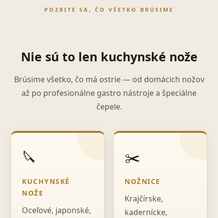
POZRITE SA, ČO VŠETKO BRÚSIME
Nie sú to len kuchynské nože
Brúsime všetko, čo má ostrie — od domácich nožov
až po profesionálne gastro nástroje a špeciálne
čepele.
🔪
✂️
KUCHYNSKÉ
NOŽNICE
NOŽE
Krajčírske,
Oceľové, japonské,
kadernícke,