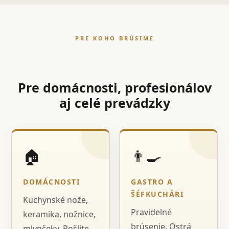
PRE KOHO BRÚSIME
Pre domácnosti, profesionálov
aj celé prevádzky
🏠
👨‍🍳
DOMÁCNOSTI
GASTRO A
ŠÉFKUCHÁRI
Kuchynské nože,
Pravidelné
keramika, nožnice,
brúsenie, Ostrá
mlynčeky. Pošlite