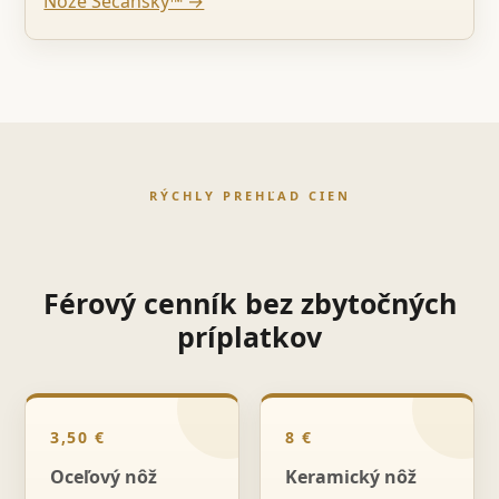
Nože Sečanský™ →
RÝCHLY PREHĽAD CIEN
Férový cenník bez zbytočných
príplatkov
3,50 €
8 €
Oceľový nôž
Keramický nôž