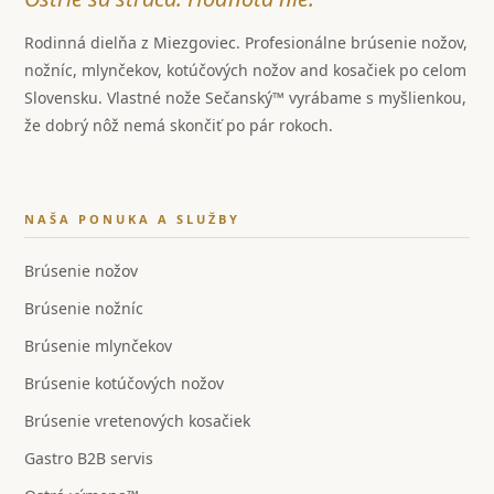
Rodinná dielňa z Miezgoviec. Profesionálne brúsenie nožov,
nožníc, mlynčekov, kotúčových nožov and kosačiek po celom
Slovensku. Vlastné nože Sečanský™ vyrábame s myšlienkou,
že dobrý nôž nemá skončiť po pár rokoch.
NAŠA PONUKA A SLUŽBY
Brúsenie nožov
Brúsenie nožníc
Brúsenie mlynčekov
Brúsenie kotúčových nožov
Brúsenie vretenových kosačiek
Gastro B2B servis