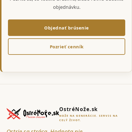
objednávku.
Objednať brúsenie
Pozrieť cenník
OstréNože.sk
NOŽE NA GENERÁCIE. SERVIS NA
CELÝ ŽIVOT.
Ostrie sa stráca. Hodnota nie.