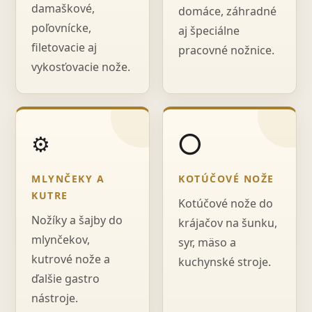
damaškové,
domáce, záhradné
poľovnícke,
aj špeciálne
filetovacie aj
pracovné nožnice.
vykosťovacie nože.
⚙️
⭕
MLYNČEKY A
KOTÚČOVÉ NOŽE
KUTRE
Kotúčové nože do
Nožíky a šajby do
krájačov na šunku,
mlynčekov,
syr, mäso a
kutrové nože a
kuchynské stroje.
ďalšie gastro
nástroje.