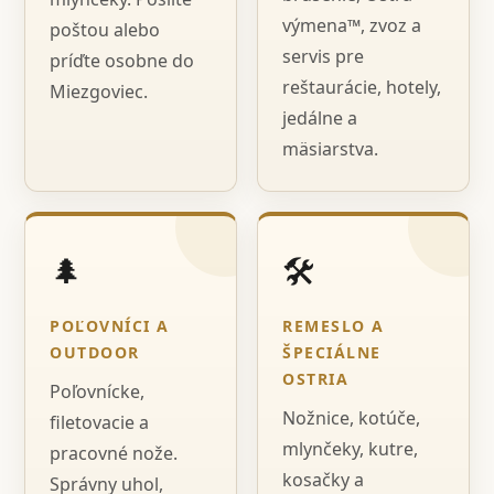
výmena™, zvoz a
poštou alebo
servis pre
príďte osobne do
reštaurácie, hotely,
Miezgoviec.
jedálne a
mäsiarstva.
🌲
🛠️
POĽOVNÍCI A
REMESLO A
OUTDOOR
ŠPECIÁLNE
OSTRIA
Poľovnícke,
Nožnice, kotúče,
filetovacie a
mlynčeky, kutre,
pracovné nože.
kosačky a
Správny uhol,