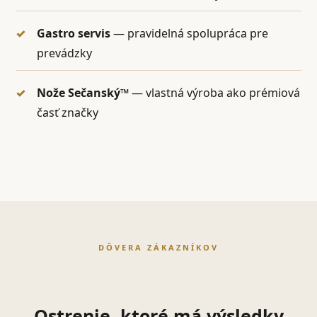
Gastro servis
— pravidelná spolupráca pre
prevádzky
Nože Sečanský™
— vlastná výroba ako prémiová
časť značky
DÔVERA ZÁKAZNÍKOV
Ostrenie, ktoré má výsledky