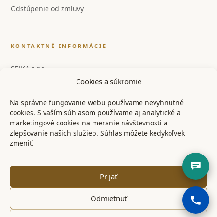
Odstúpenie od zmluvy
KONTAKTNÉ INFORMÁCIE
SEJKA s.r.o.
Cookies a súkromie
IČO: 55858554
IČ DPH: SK2122126259
Na správne fungovanie webu používame nevyhnutné
cookies. S vaším súhlasom používame aj analytické a
📞 +421 948 528 526
marketingové cookies na meranie návštevnosti a
zlepšovanie našich služieb. Súhlas môžete kedykoľvek
✉ info@ostrenoze.sk
zmeniť.
📍 Miezgovce 102, 957 01
Prijať
Odmietnuť
© 2024 OstréNože.sk – Všetky práva vyhradené
KONTAKT
OBCHODNÉ PODMIENKY
REKLAMAČNÝ PORIADOK