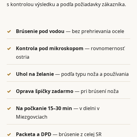
s kontrolou výsledku a podľa požiadavky zákazníka.
Brúsenie pod vodou
— bez prehrievania ocele
Kontrola pod mikroskopom
— rovnomernosť
ostria
Uhol na želanie
— podľa typu noža a používania
Oprava špičky zadarmo
— pri brúsení noža
Na počkanie 15–30 min
— v dielni v
Miezgovciach
Packeta a DPD
— brúsenie z celej SR