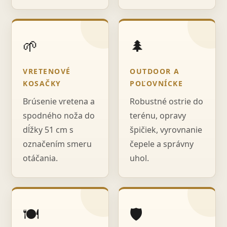
🌱
🌲
VRETENOVÉ
OUTDOOR A
KOSAČKY
POĽOVNÍCKE
Brúsenie vretena a
Robustné ostrie do
spodného noža do
terénu, opravy
dĺžky 51 cm s
špičiek, vyrovnanie
označením smeru
čepele a správny
otáčania.
uhol.
🍽️
🛡️