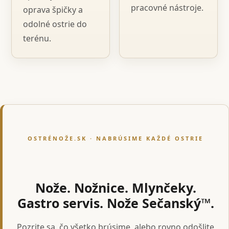
pracovné nástroje.
oprava špičky a
odolné ostrie do
terénu.
OSTRÉNOŽE.SK · NABRÚSIME KAŽDÉ OSTRIE
Nože. Nožnice. Mlynčeky.
Gastro servis. Nože Sečanský™.
Pozrite sa, čo všetko brúsime, alebo rovno odošlite