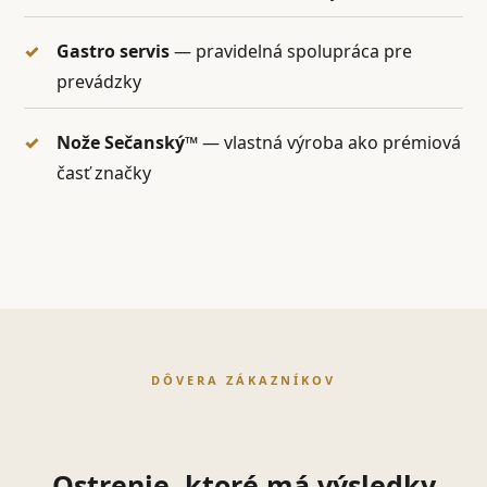
Gastro servis
— pravidelná spolupráca pre
prevádzky
Nože Sečanský™
— vlastná výroba ako prémiová
časť značky
DÔVERA ZÁKAZNÍKOV
Ostrenie, ktoré má výsledky