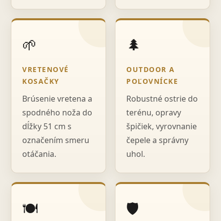
🌱
🌲
VRETENOVÉ
OUTDOOR A
KOSAČKY
POĽOVNÍCKE
Brúsenie vretena a
Robustné ostrie do
spodného noža do
terénu, opravy
dĺžky 51 cm s
špičiek, vyrovnanie
označením smeru
čepele a správny
otáčania.
uhol.
🍽️
🛡️