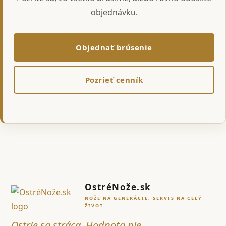
objednávku.
Objednať brúsenie
Pozrieť cenník
OstréNože.sk
NOŽE NA GENERÁCIE. SERVIS NA CELÝ
ŽIVOT.
Ostrie sa stráca. Hodnota nie.