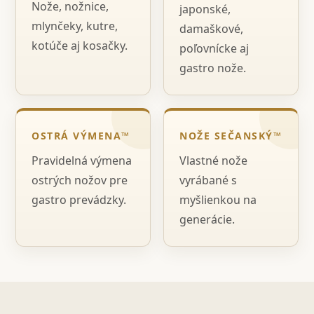
Nože, nožnice,
japonské,
mlynčeky, kutre,
damaškové,
kotúče aj kosačky.
poľovnícke aj
gastro nože.
OSTRÁ VÝMENA™
NOŽE SEČANSKÝ™
Pravidelná výmena
Vlastné nože
ostrých nožov pre
vyrábané s
gastro prevádzky.
myšlienkou na
generácie.