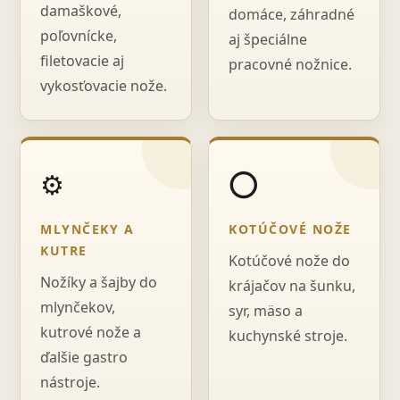
damaškové,
domáce, záhradné
poľovnícke,
aj špeciálne
filetovacie aj
pracovné nožnice.
vykosťovacie nože.
⚙️
⭕
MLYNČEKY A
KOTÚČOVÉ NOŽE
KUTRE
Kotúčové nože do
Nožíky a šajby do
krájačov na šunku,
mlynčekov,
syr, mäso a
kutrové nože a
kuchynské stroje.
ďalšie gastro
nástroje.