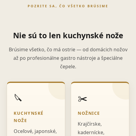
POZRITE SA, ČO VŠETKO BRÚSIME
Nie sú to len kuchynské nože
Brúsime všetko, čo má ostrie — od domácich nožov
až po profesionálne gastro nástroje a špeciálne
čepele.
🔪
✂️
KUCHYNSKÉ
NOŽNICE
NOŽE
Krajčírske,
Oceľové, japonské,
kadernícke,