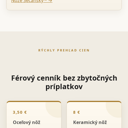
Nože Sečanský™ →
RÝCHLY PREHĽAD CIEN
Férový cenník bez zbytočných
príplatkov
3,50 €
8 €
Oceľový nôž
Keramický nôž