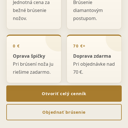
Jednotná cena za
Brúsenie
bežné brúsenie
diamantovým
nožov.
postupom.
0 €
70 €+
Oprava špičky
Doprava zdarma
Pri brúsení noža ju
Pri objednávke nad
riešime zadarmo.
70 €.
Otvoriť celý cenník
Objednať brúsenie