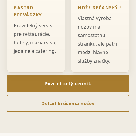
GASTRO
NOŽE SEČANSKÝ™
PREVÁDZKY
Vlastná výroba
Pravidelný servis
nožov má
pre reštaurácie,
samostatnú
hotely, mäsiarstva,
stránku, ale patrí
jedálne a catering.
medzi hlavné
služby značky.
Pozrieť celý cenník
Detail brúsenia nožov