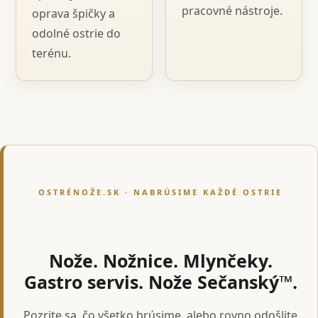
pracovné nástroje.
oprava špičky a
odolné ostrie do
terénu.
OSTRÉNOŽE.SK · NABRÚSIME KAŽDÉ OSTRIE
Nože. Nožnice. Mlynčeky.
Gastro servis. Nože Sečanský™.
Pozrite sa, čo všetko brúsime, alebo rovno odošlite