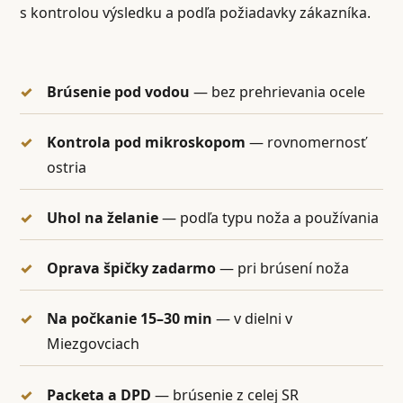
s kontrolou výsledku a podľa požiadavky zákazníka.
Brúsenie pod vodou
— bez prehrievania ocele
Kontrola pod mikroskopom
— rovnomernosť
ostria
Uhol na želanie
— podľa typu noža a používania
Oprava špičky zadarmo
— pri brúsení noža
Na počkanie 15–30 min
— v dielni v
Miezgovciach
Packeta a DPD
— brúsenie z celej SR