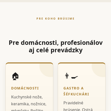
PRE KOHO BRÚSIME
Pre domácnosti, profesionálov
aj celé prevádzky
🏠
👨‍🍳
DOMÁCNOSTI
GASTRO A
ŠÉFKUCHÁRI
Kuchynské nože,
Pravidelné
keramika, nožnice,
brúsenie, Ostrá
mlynčeky. Pošlite