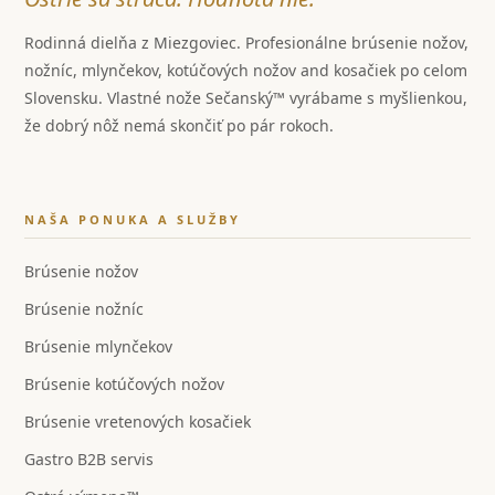
Rodinná dielňa z Miezgoviec. Profesionálne brúsenie nožov,
nožníc, mlynčekov, kotúčových nožov and kosačiek po celom
Slovensku. Vlastné nože Sečanský™ vyrábame s myšlienkou,
že dobrý nôž nemá skončiť po pár rokoch.
NAŠA PONUKA A SLUŽBY
Brúsenie nožov
Brúsenie nožníc
Brúsenie mlynčekov
Brúsenie kotúčových nožov
Brúsenie vretenových kosačiek
Gastro B2B servis