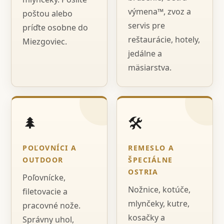
výmena™, zvoz a
poštou alebo
servis pre
príďte osobne do
reštaurácie, hotely,
Miezgoviec.
jedálne a
mäsiarstva.
🌲
🛠️
POĽOVNÍCI A
REMESLO A
OUTDOOR
ŠPECIÁLNE
OSTRIA
Poľovnícke,
Nožnice, kotúče,
filetovacie a
mlynčeky, kutre,
pracovné nože.
kosačky a
Správny uhol,