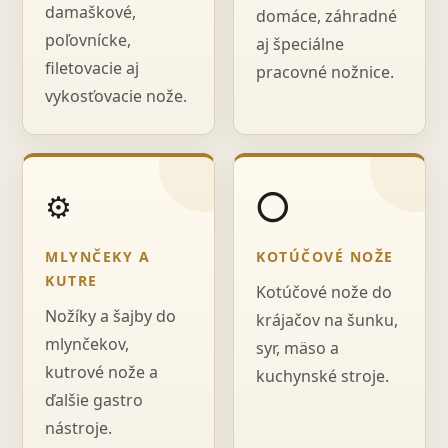
damaškové,
domáce, záhradné
poľovnícke,
aj špeciálne
filetovacie aj
pracovné nožnice.
vykosťovacie nože.
⚙️
⭕
MLYNČEKY A
KOTÚČOVÉ NOŽE
KUTRE
Kotúčové nože do
Nožíky a šajby do
krájačov na šunku,
mlynčekov,
syr, mäso a
kutrové nože a
kuchynské stroje.
ďalšie gastro
nástroje.