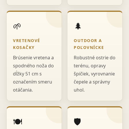
🌱
🌲
VRETENOVÉ
OUTDOOR A
KOSAČKY
POĽOVNÍCKE
Brúsenie vretena a
Robustné ostrie do
spodného noža do
terénu, opravy
dĺžky 51 cm s
špičiek, vyrovnanie
označením smeru
čepele a správny
otáčania.
uhol.
🍽️
🛡️