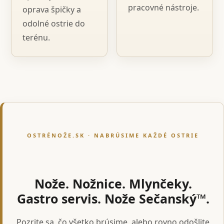
pracovné nástroje.
oprava špičky a
odolné ostrie do
terénu.
OSTRÉNOŽE.SK · NABRÚSIME KAŽDÉ OSTRIE
Nože. Nožnice. Mlynčeky.
Gastro servis. Nože Sečanský™.
Pozrite sa, čo všetko brúsime, alebo rovno odošlite