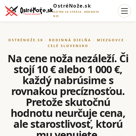
OstréNože.sk
OSTRIE SA STRÁCA. HODNOTA
NIE.
OSTRÉNOŽE.SK · RODINNÁ DIELŇA · MIEZGOVCE ·
CELÉ SLOVENSKO
Na cene noža nezáleží. Či
stojí 10 € alebo 1 000 €,
každý nabrúsime s
rovnakou precíznosťou.
Pretože skutočnú
hodnotu neurčuje cena,
ale starostlivosť, ktorú
mu venujete.