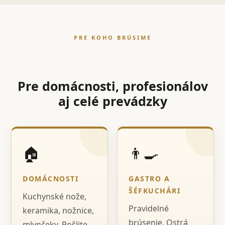
PRE KOHO BRÚSIME
Pre domácnosti, profesionálov
aj celé prevádzky
🏠
👨‍🍳
DOMÁCNOSTI
GASTRO A
ŠÉFKUCHÁRI
Kuchynské nože,
Pravidelné
keramika, nožnice,
brúsenie, Ostrá
mlynčeky. Pošlite