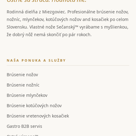
Rodinná dielňa z Miezgoviec. Profesionálne brúsenie nožov,
nožníc, mlynčekov, kotúčových nožov and kosačiek po celom
Slovensku. Vlastné nože Sečanský™ vyrábame s myšlienkou,
že dobrý nôž nemá skončiť po pár rokoch.
NAŠA PONUKA A SLUŽBY
Brúsenie nožov
Brúsenie nožníc
Brúsenie mlynčekov
Brúsenie kotúčových nožov
Brúsenie vretenových kosačiek
Gastro B2B servis