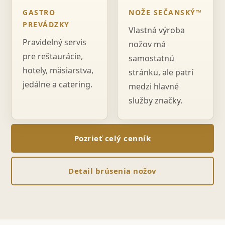
GASTRO
NOŽE SEČANSKÝ™
PREVÁDZKY
Vlastná výroba
Pravidelný servis
nožov má
pre reštaurácie,
samostatnú
hotely, mäsiarstva,
stránku, ale patrí
jedálne a catering.
medzi hlavné
služby značky.
Pozrieť celý cenník
Detail brúsenia nožov