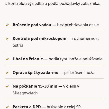
s kontrolou výsledku a podľa požiadavky zákazníka.
Brúsenie pod vodou
— bez prehrievania ocele
Kontrola pod mikroskopom
— rovnomernosť
ostria
Uhol na želanie
— podľa typu noža a používania
Oprava špičky zadarmo
— pri brúsení noža
Na počkanie 15–30 min
— v dielni v
Miezgovciach
Packeta a DPD
— brúsenie z celej SR