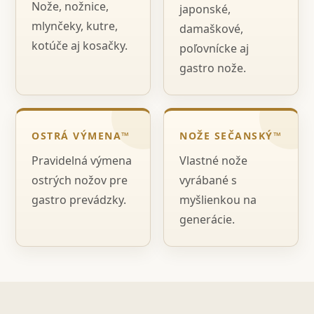
Nože, nožnice,
japonské,
mlynčeky, kutre,
damaškové,
kotúče aj kosačky.
poľovnícke aj
gastro nože.
OSTRÁ VÝMENA™
NOŽE SEČANSKÝ™
Pravidelná výmena
Vlastné nože
ostrých nožov pre
vyrábané s
gastro prevádzky.
myšlienkou na
generácie.