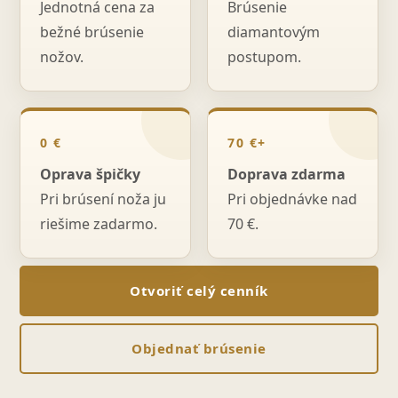
Jednotná cena za
Brúsenie
bežné brúsenie
diamantovým
nožov.
postupom.
0 €
70 €+
Oprava špičky
Doprava zdarma
Pri brúsení noža ju
Pri objednávke nad
riešime zadarmo.
70 €.
Otvoriť celý cenník
Objednať brúsenie