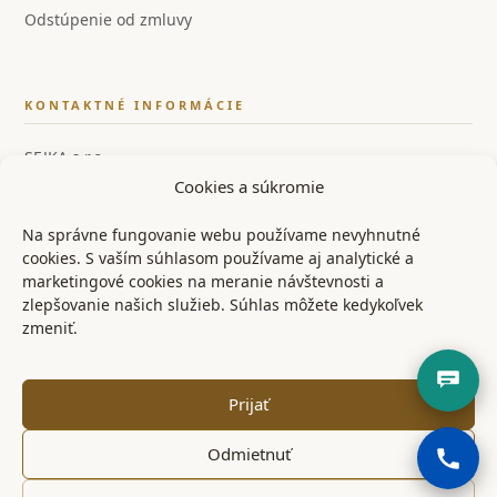
Odstúpenie od zmluvy
KONTAKTNÉ INFORMÁCIE
SEJKA s.r.o.
Cookies a súkromie
IČO: 55858554
IČ DPH: SK2122126259
Na správne fungovanie webu používame nevyhnutné
cookies. S vaším súhlasom používame aj analytické a
📞 +421 948 528 526
marketingové cookies na meranie návštevnosti a
zlepšovanie našich služieb. Súhlas môžete kedykoľvek
✉ info@ostrenoze.sk
zmeniť.
📍 Miezgovce 102, 957 01
Prijať
Odmietnuť
© 2024 OstréNože.sk – Všetky práva vyhradené
KONTAKT
OBCHODNÉ PODMIENKY
REKLAMAČNÝ PORIADOK