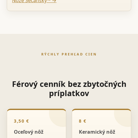
Nože Sečanský™ →
RÝCHLY PREHĽAD CIEN
Férový cenník bez zbytočných
príplatkov
3,50 €
8 €
Oceľový nôž
Keramický nôž