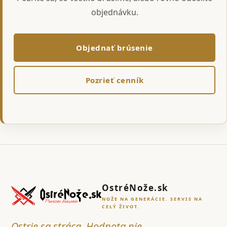
objednávku.
Objednať brúsenie
Pozrieť cenník
OstréNože.sk
NOŽE NA GENERÁCIE. SERVIS NA
CELÝ ŽIVOT.
Ostrie sa stráca. Hodnota nie.