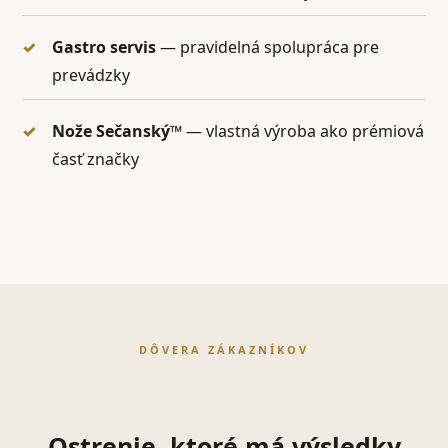
Gastro servis
— pravidelná spolupráca pre
prevádzky
Nože Sečanský™
— vlastná výroba ako prémiová
časť značky
DÔVERA ZÁKAZNÍKOV
Ostrenie, ktoré má výsledky