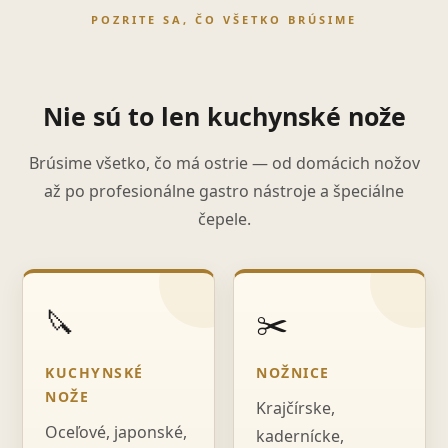
POZRITE SA, ČO VŠETKO BRÚSIME
Nie sú to len kuchynské nože
Brúsime všetko, čo má ostrie — od domácich nožov
až po profesionálne gastro nástroje a špeciálne
čepele.
🔪
✂️
KUCHYNSKÉ
NOŽNICE
NOŽE
Krajčírske,
Oceľové, japonské,
kadernícke,