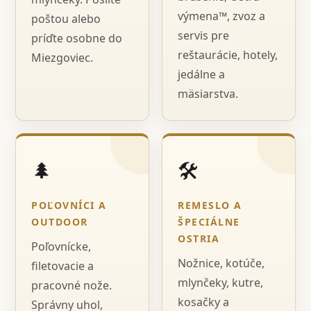
výmena™, zvoz a
poštou alebo
servis pre
príďte osobne do
reštaurácie, hotely,
Miezgoviec.
jedálne a
mäsiarstva.
🌲
🛠️
POĽOVNÍCI A
REMESLO A
OUTDOOR
ŠPECIÁLNE
OSTRIA
Poľovnícke,
Nožnice, kotúče,
filetovacie a
mlynčeky, kutre,
pracovné nože.
kosačky a
Správny uhol,