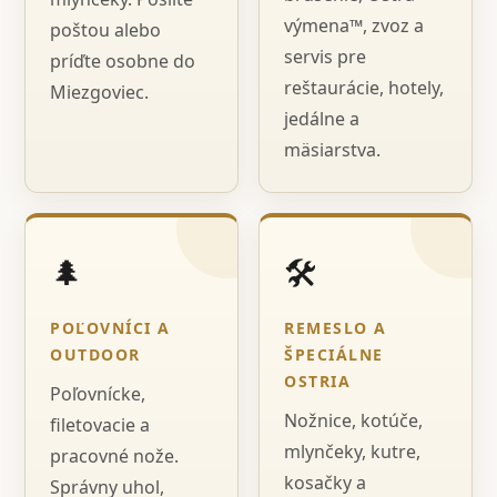
výmena™, zvoz a
poštou alebo
servis pre
príďte osobne do
reštaurácie, hotely,
Miezgoviec.
jedálne a
mäsiarstva.
🌲
🛠️
POĽOVNÍCI A
REMESLO A
OUTDOOR
ŠPECIÁLNE
OSTRIA
Poľovnícke,
Nožnice, kotúče,
filetovacie a
mlynčeky, kutre,
pracovné nože.
kosačky a
Správny uhol,