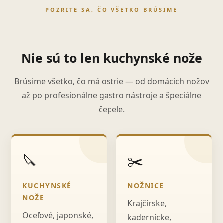
POZRITE SA, ČO VŠETKO BRÚSIME
Nie sú to len kuchynské nože
Brúsime všetko, čo má ostrie — od domácich nožov
až po profesionálne gastro nástroje a špeciálne
čepele.
🔪
✂️
KUCHYNSKÉ
NOŽNICE
NOŽE
Krajčírske,
Oceľové, japonské,
kadernícke,