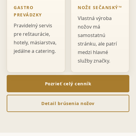
GASTRO
NOŽE SEČANSKÝ™
PREVÁDZKY
Vlastná výroba
Pravidelný servis
nožov má
pre reštaurácie,
samostatnú
hotely, mäsiarstva,
stránku, ale patrí
jedálne a catering.
medzi hlavné
služby značky.
Pozrieť celý cenník
Detail brúsenia nožov