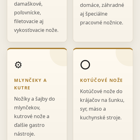
damaškové,
domáce, záhradné
poľovnícke,
aj špeciálne
filetovacie aj
pracovné nožnice.
vykosťovacie nože.
⚙️
⭕
MLYNČEKY A
KOTÚČOVÉ NOŽE
KUTRE
Kotúčové nože do
Nožíky a šajby do
krájačov na šunku,
mlynčekov,
syr, mäso a
kutrové nože a
kuchynské stroje.
ďalšie gastro
nástroje.