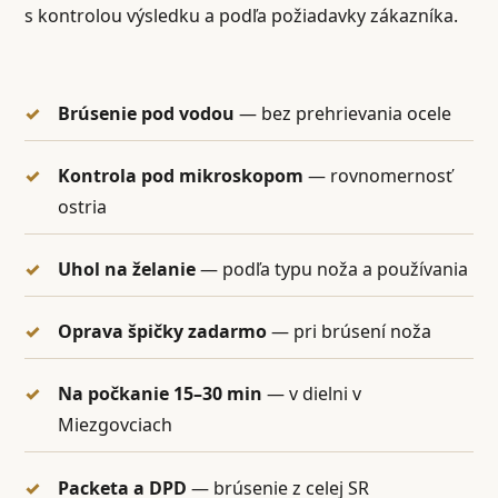
s kontrolou výsledku a podľa požiadavky zákazníka.
Brúsenie pod vodou
— bez prehrievania ocele
Kontrola pod mikroskopom
— rovnomernosť
ostria
Uhol na želanie
— podľa typu noža a používania
Oprava špičky zadarmo
— pri brúsení noža
Na počkanie 15–30 min
— v dielni v
Miezgovciach
Packeta a DPD
— brúsenie z celej SR