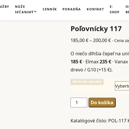
LUŽBY
NOŽE
E-
O
CENNÍK
PORADŇA
KONTAKT
SEČANSKÝ™
SHOP
B
 117
Poľovnícky 117
Price
185,00
€
–
200,00
€
- Cena za
range:
O niečo dlhšia čepeľ na uni
185,00 €
185 €
· Elmax
235 €
· Vanax
through
drevo / G10 (+15 €).
200,00 €
Materiál rukoväte
množstvo
Do košíka
Poľovnícky
117
Katalógové číslo:
POL-117