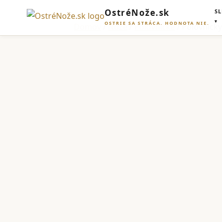
OstréNože.sk
S
OSTRIE SA STRÁCA. HODNOTA NIE.
Domov
/
Nože
/
Poľovnícke
/ Poľovnícky