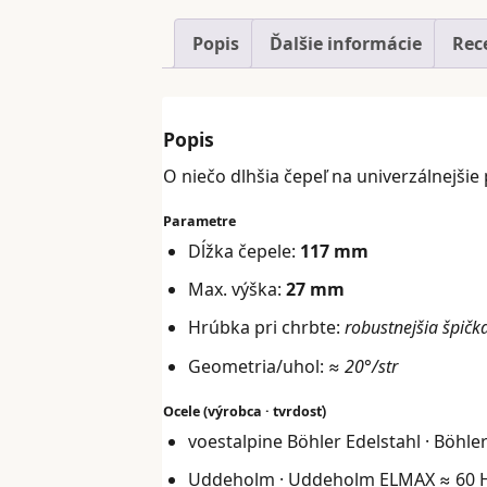
Popis
Ďalšie informácie
Rece
Popis
O niečo dlhšia čepeľ na univerzálnejšie 
Parametre
Dĺžka čepele:
117 mm
Max. výška:
27 mm
Hrúbka pri chrbte:
robustnejšia špičk
Geometria/uhol:
≈ 20°/str
Ocele (výrobca · tvrdosť)
voestalpine Böhler Edelstahl · Böhl
Uddeholm · Uddeholm ELMAX ≈ 60 