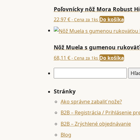
Poľovnícky nôž Mora Robust H
22,97
€
Do košíka
- Cena za 1ks
Nôž Muela s gumenou rukoväť
68,11
€
Do košíka
- Cena za 1ks
Hľadať:
Stránky
Ako správne zabaliť nože?
B2B – Registrácia / Prihlásenie pr
B2B – Zrýchlené objednávanie
Blog