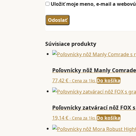
Uložiť moje meno, e-mail a webovú
Súvisiace produkty
Poľovnícky nôž Manly Comrade 
77,42
€
Do košíka
- Cena za 1ks
Poľovnícky zatvárací nôž FOX s
19,14
€
Do košíka
- Cena za 1ks