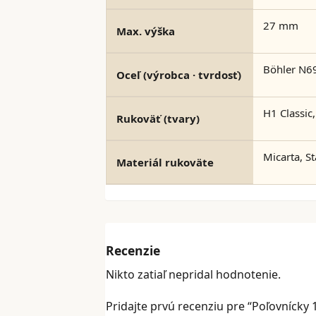
27 mm
Max. výška
Böhler N6
Oceľ (výrobca · tvrdosť)
H1 Classic
Rukoväť (tvary)
Micarta, S
Materiál rukoväte
Recenzie
Nikto zatiaľ nepridal hodnotenie.
Pridajte prvú recenziu pre “Poľovnícky 