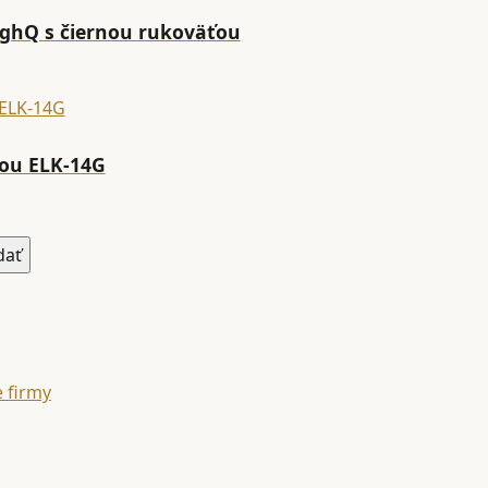
ighQ s čiernou rukoväťou
ou ELK-14G
e firmy