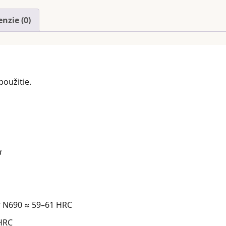
nzie (0)
použitie.
a
er N690 ≈ 59–61 HRC
HRC