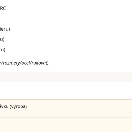
HRC
ieru)
u)
ru)
r/rozmery/ocel/rukoväť).
ávku (výroba)