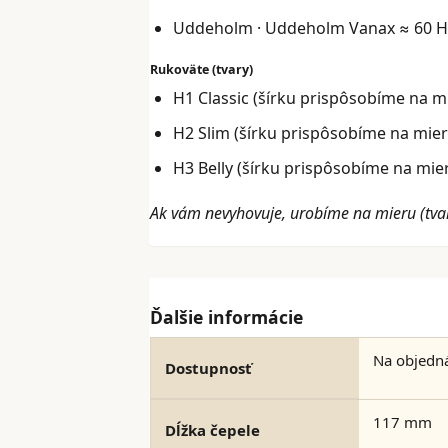
Uddeholm · Uddeholm Vanax ≈ 60 
Rukoväte (tvary)
H1 Classic (šírku prispôsobíme na m
H2 Slim (šírku prispôsobíme na mier
H3 Belly (šírku prispôsobíme na mie
Ak vám nevyhovuje, urobíme na mieru (tva
Ďalšie informácie
Na objedn
Dostupnosť
117 mm
Dĺžka čepele