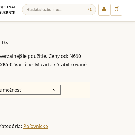
BJEDNAŤ
👤
🛒
🔍
RÚSENIE
 1ks
verzálnejšie použitie. Ceny od: N690
285 €
. Variácie: Micarta / Stabilizované
Kategória:
Poľovnícke