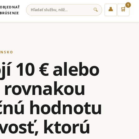
1
OBJEDNAŤ
👤
🛒
🔍
BRÚSENIE
ENSKO
jí 10 € alebo
s rovnakou
očnú hodnotu
ivosť, ktorú