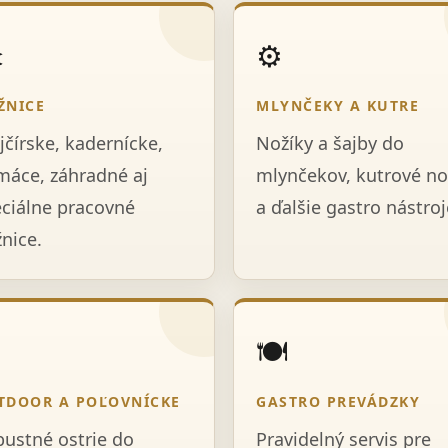
️
⚙️
ŽNICE
MLYNČEKY A KUTRE
jčírske, kadernícke,
Nožíky a šajby do
áce, záhradné aj
mlynčekov, kutrové no
ciálne pracovné
a ďalšie gastro nástroj
nice.

🍽️
TDOOR A POĽOVNÍCKE
GASTRO PREVÁDZKY
ustné ostrie do
Pravidelný servis pre