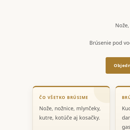
Nože, 
Brúsenie pod vo
Objedn
ČO VŠETKO BRÚSIME
BR
Nože, nožnice, mlynčeky,
Kuc
kutre, kotúče aj kosačky.
dam
gas