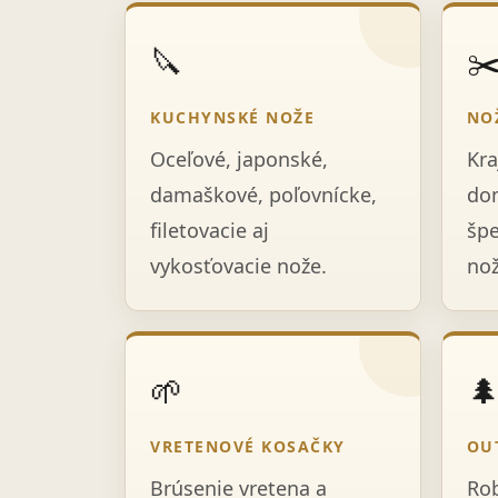
🔪
✂
KUCHYNSKÉ NOŽE
NO
Oceľové, japonské,
Kra
damaškové, poľovnícke,
dom
filetovacie aj
špe
vykosťovacie nože.
nož
🌱

VRETENOVÉ KOSAČKY
OU
Brúsenie vretena a
Rob