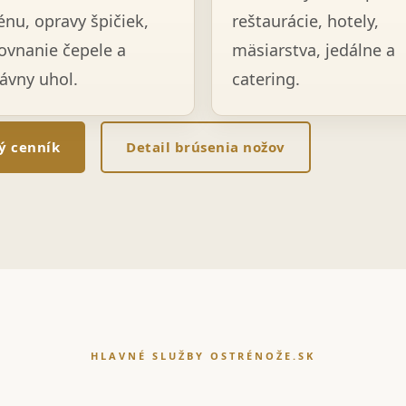
énu, opravy špičiek,
reštaurácie, hotely,
ovnanie čepele a
mäsiarstva, jedálne a
ávny uhol.
catering.
lý cenník
Detail brúsenia nožov
HLAVNÉ SLUŽBY OSTRÉNOŽE.SK