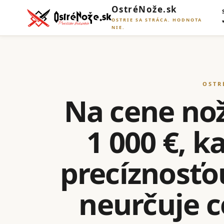
OstréNože.sk
OSTRIE SA STRÁCA. HODNOTA
NIE.
OSTR
Na cene noža
1 000 €, 
precíznosťo
neurčuje ce