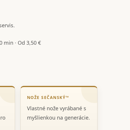
servis.
 min · Od 3,50 €
NOŽE SEČANSKÝ™
Vlastné nože vyrábané s
tro
myšlienkou na generácie.