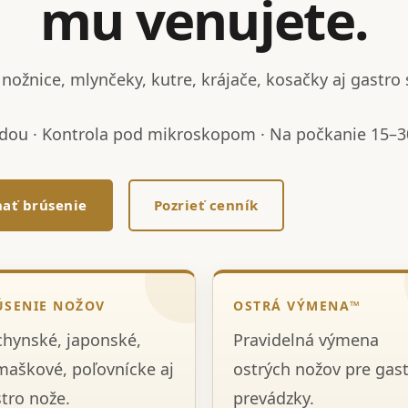
mu venujete.
nožnice, mlynčeky, kutre, krájače, kosačky aj gastro 
dou · Kontrola pod mikroskopom · Na počkanie 15–30
ať brúsenie
Pozrieť cenník
ÚSENIE NOŽOV
OSTRÁ VÝMENA™
hynské, japonské,
Pravidelná výmena
aškové, poľovnícke aj
ostrých nožov pre gas
tro nože.
prevádzky.