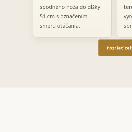
spodného noža do dĺžky
ter
51 cm s označením
vyr
smeru otáčania.
spr
Pozrieť ce