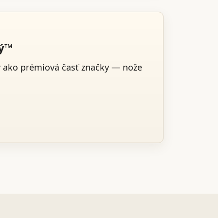
ký™
v ako prémiová časť značky — nože