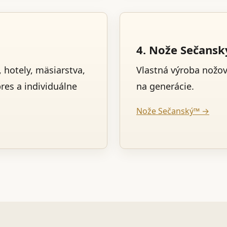
4. Nože Sečans
 hotely, mäsiarstva,
Vlastná výroba nožo
pres a individuálne
na generácie.
Nože Sečanský™ →