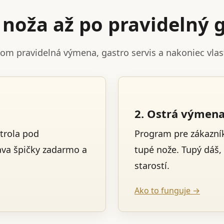
noža až po pravidelný g
tom pravidelná výmena, gastro servis a nakoniec vla
2. Ostrá výmen
trola pod
Program pre zákazník
ava špičky zadarmo a
tupé nože. Tupý dáš,
starostí.
Ako to funguje →