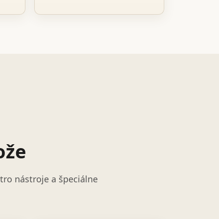
ože
ro nástroje a špeciálne