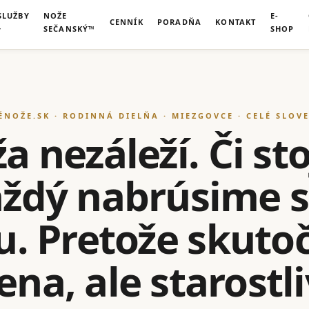
SLUŽBY
NOŽE
E-
CENNÍK
PORADŇA
KONTAKT
SEČANSKÝ™
SHOP
ÉNOŽE.SK · RODINNÁ DIELŇA · MIEZGOVCE · CELÉ SLOV
 nezáleží. Či sto
každý nabrúsime 
u. Pretože skut
na, ale starostl