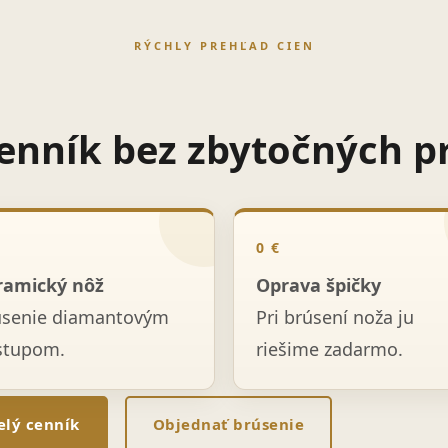
RÝCHLY PREHĽAD CIEN
enník bez zbytočných p
0 €
ramický nôž
Oprava špičky
úsenie diamantovým
Pri brúsení noža ju
stupom.
riešime zadarmo.
elý cenník
Objednať brúsenie