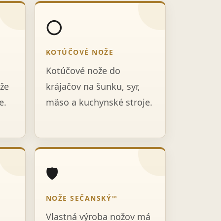
⭕
KOTÚČOVÉ NOŽE
Kotúčové nože do
že
krájačov na šunku, syr,
e.
mäso a kuchynské stroje.
🛡️
NOŽE SEČANSKÝ™
Vlastná výroba nožov má