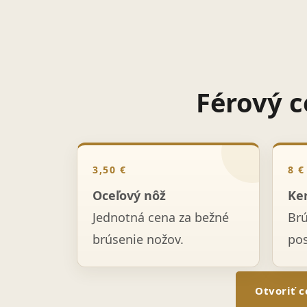
Férový c
3,50 €
8 €
Oceľový nôž
Ke
Jednotná cena za bežné
Br
brúsenie nožov.
po
Otvoriť c