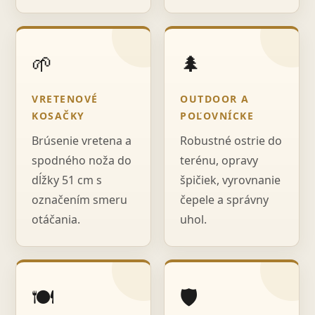
🌱
🌲
VRETENOVÉ
OUTDOOR A
KOSAČKY
POĽOVNÍCKE
Brúsenie vretena a
Robustné ostrie do
spodného noža do
terénu, opravy
dĺžky 51 cm s
špičiek, vyrovnanie
označením smeru
čepele a správny
otáčania.
uhol.
🍽️
🛡️