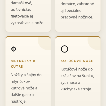
damaškové,
domáce, záhradné
poľovnícke,
aj špeciálne
filetovacie aj
pracovné nožnice.
vykosťovacie nože.
⚙️
⭕
MLYNČEKY A
KOTÚČOVÉ NOŽE
KUTRE
Kotúčové nože do
Nožíky a šajby do
krájačov na šunku,
mlynčekov,
syr, mäso a
kutrové nože a
kuchynské stroje.
ďalšie gastro
nástroje.