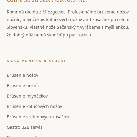
Rodinná dielňa z Miezgoviec. Profesionálne brúsenie nožov,
nožníc, mlynčekov, kotúčových nožov and kosačiek po celom
Slovensku. Vlastné nože Sečanský™ vyrábame s myšlienkou,
že dobrý nôž nemá skončiť po pár rokoch.
NAŠA PONUKA A SLUŽBY
Brúsenie nožov
Brúsenie nožníc
Brúsenie mlynčekov
Brúsenie kotúčových nožov
Brúsenie vretenových kosačiek
Gastro B2B servis