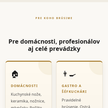
PRE KOHO BRÚSIME
Pre domácnosti, profesionálov
aj celé prevádzky
🏠
👨‍🍳
DOMÁCNOSTI
GASTRO A
ŠÉFKUCHÁRI
Kuchynské nože,
Pravidelné
keramika, nožnice,
brúsenie, Ostrá
mlynčeky. Pošlite