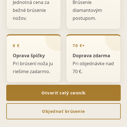
Jednotná cena za
Brúsenie
bežné brúsenie
diamantovým
nožov.
postupom.
0 €
70 €+
Oprava špičky
Doprava zdarma
Pri brúsení noža ju
Pri objednávke nad
riešime zadarmo.
70 €.
Otvoriť celý cenník
Objednať brúsenie