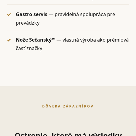
Gastro servis
— pravidelná spolupráca pre
prevádzky
Nože Sečanský™
— vlastná výroba ako prémiová
časť značky
DÔVERA ZÁKAZNÍKOV
Ostrenie, ktoré má výsledky