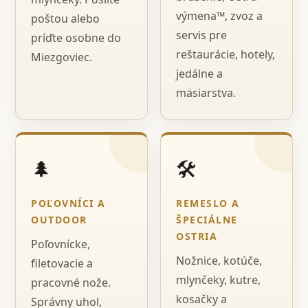
výmena™, zvoz a
poštou alebo
servis pre
príďte osobne do
reštaurácie, hotely,
Miezgoviec.
jedálne a
mäsiarstva.
🌲
🛠️
POĽOVNÍCI A
REMESLO A
OUTDOOR
ŠPECIÁLNE
OSTRIA
Poľovnícke,
Nožnice, kotúče,
filetovacie a
mlynčeky, kutre,
pracovné nože.
kosačky a
Správny uhol,