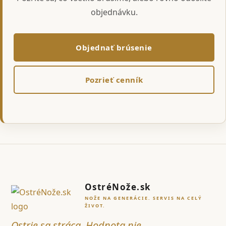
objednávku.
Objednať brúsenie
Pozrieť cenník
OstréNože.sk
NOŽE NA GENERÁCIE. SERVIS NA CELÝ
ŽIVOT.
Ostrie sa stráca. Hodnota nie.