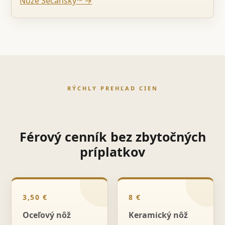
Nože Sečanský™ →
RÝCHLY PREHĽAD CIEN
Férový cenník bez zbytočných
príplatkov
3,50 €
8 €
Oceľový nôž
Keramický nôž