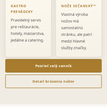
GASTRO
NOŽE SEČANSKÝ™
PREVÁDZKY
Vlastná výroba
Pravidelný servis
nožov má
pre reštaurácie,
samostatnú
hotely, mäsiarstva,
stránku, ale patrí
jedálne a catering.
medzi hlavné
služby značky.
Pozrieť celý cenník
Detail brúsenia nožov