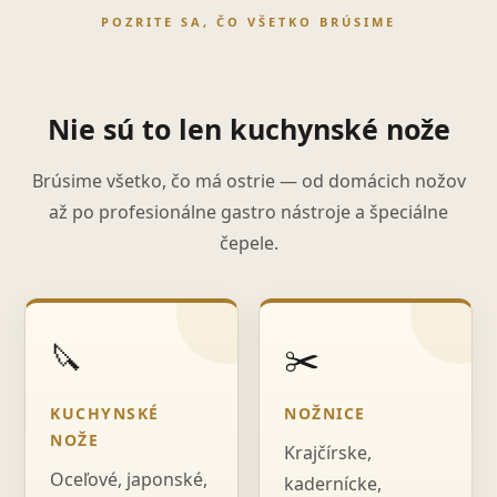
POZRITE SA, ČO VŠETKO BRÚSIME
Nie sú to len kuchynské nože
Brúsime všetko, čo má ostrie — od domácich nožov
až po profesionálne gastro nástroje a špeciálne
čepele.
🔪
✂️
KUCHYNSKÉ
NOŽNICE
NOŽE
Krajčírske,
Oceľové, japonské,
kadernícke,