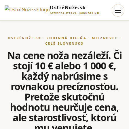
OstréNože.sk
OSTRIE SA STRÁCA. HODNOTA NIE.
OSTRÉNOŽE.SK · RODINNÁ DIELŇA · MIEZGOVCE ·
CELÉ SLOVENSKO
Na cene noža nezáleží. Či
stojí 10 € alebo 1 000 €,
každý nabrúsime s
rovnakou precíznosťou.
Pretože skutočnú
hodnotu neurčuje cena,
ale starostlivosť, ktorú
mu venujete.