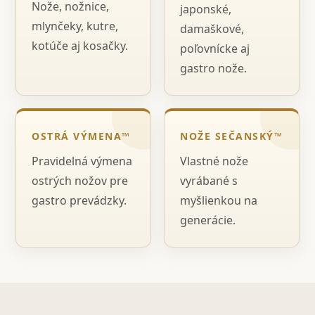
Nože, nožnice,
japonské,
mlynčeky, kutre,
damaškové,
kotúče aj kosačky.
poľovnícke aj
gastro nože.
OSTRÁ VÝMENA™
NOŽE SEČANSKÝ™
Pravidelná výmena
Vlastné nože
ostrých nožov pre
vyrábané s
gastro prevádzky.
myšlienkou na
generácie.