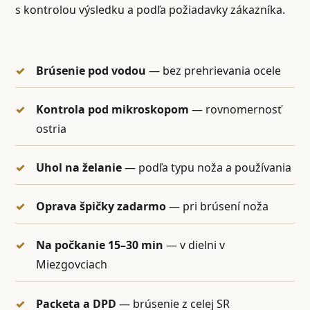
s kontrolou výsledku a podľa požiadavky zákazníka.
Brúsenie pod vodou
— bez prehrievania ocele
Kontrola pod mikroskopom
— rovnomernosť
ostria
Uhol na želanie
— podľa typu noža a používania
Oprava špičky zadarmo
— pri brúsení noža
Na počkanie 15–30 min
— v dielni v
Miezgovciach
Packeta a DPD
— brúsenie z celej SR