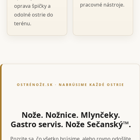
pracovné nástroje.
oprava špičky a
odolné ostrie do
terénu.
OSTRÉNOŽE.SK · NABRÚSIME KAŽDÉ OSTRIE
Nože. Nožnice. Mlynčeky.
Gastro servis. Nože Sečanský™.
Pozrite sa, čo všetko brúsime, alebo rovno odošlite