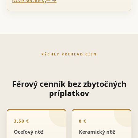
Nože Sečanský™ →
RÝCHLY PREHĽAD CIEN
Férový cenník bez zbytočných
príplatkov
3,50 €
8 €
Oceľový nôž
Keramický nôž