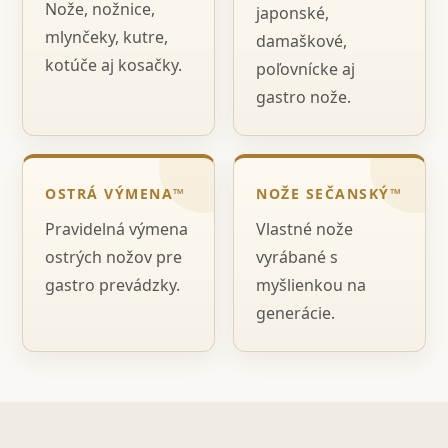
Nože, nožnice,
japonské,
mlynčeky, kutre,
damaškové,
kotúče aj kosačky.
poľovnícke aj
gastro nože.
OSTRÁ VÝMENA™
NOŽE SEČANSKÝ™
Pravidelná výmena
Vlastné nože
ostrých nožov pre
vyrábané s
gastro prevádzky.
myšlienkou na
generácie.