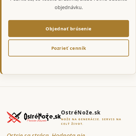
objednávku.
Objednať brúsenie
Pozrieť cenník
OstréNože.sk
NOŽE NA GENERÁCIE. SERVIS NA
CELÝ ŽIVOT.
Ostrie sa stráca. Hodnota nie.