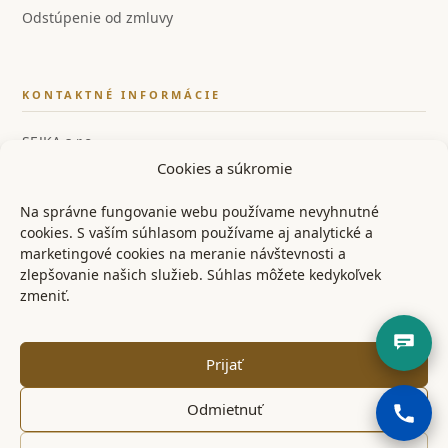
Odstúpenie od zmluvy
KONTAKTNÉ INFORMÁCIE
SEJKA s.r.o.
Cookies a súkromie
IČO: 55858554
IČ DPH: SK2122126259
Na správne fungovanie webu používame nevyhnutné
cookies. S vaším súhlasom používame aj analytické a
📞 +421 948 528 526
marketingové cookies na meranie návštevnosti a
zlepšovanie našich služieb. Súhlas môžete kedykoľvek
✉ info@ostrenoze.sk
zmeniť.
📍 Miezgovce 102, 957 01
Prijať
Odmietnuť
© 2024 OstréNože.sk – Všetky práva vyhradené
KONTAKT
OBCHODNÉ PODMIENKY
REKLAMAČNÝ PORIADOK