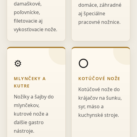
damaškové,
domáce, záhradné
poľovnícke,
aj špeciálne
filetovacie aj
pracovné nožnice.
vykosťovacie nože.
⚙️
⭕
MLYNČEKY A
KOTÚČOVÉ NOŽE
KUTRE
Kotúčové nože do
Nožíky a šajby do
krájačov na šunku,
mlynčekov,
syr, mäso a
kutrové nože a
kuchynské stroje.
ďalšie gastro
nástroje.