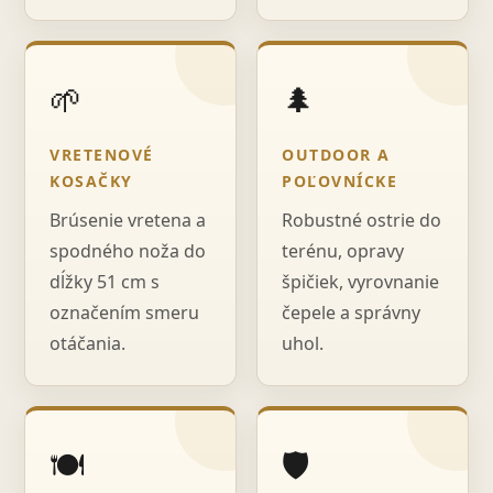
🌱
🌲
VRETENOVÉ
OUTDOOR A
KOSAČKY
POĽOVNÍCKE
Brúsenie vretena a
Robustné ostrie do
spodného noža do
terénu, opravy
dĺžky 51 cm s
špičiek, vyrovnanie
označením smeru
čepele a správny
otáčania.
uhol.
🍽️
🛡️