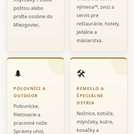
výmena™, zvoz a
poštou alebo
servis pre
príďte osobne do
reštaurácie, hotely,
Miezgoviec.
jedálne a
mäsiarstva.
🌲
🛠️
POĽOVNÍCI A
REMESLO A
OUTDOOR
ŠPECIÁLNE
OSTRIA
Poľovnícke,
Nožnice, kotúče,
filetovacie a
mlynčeky, kutre,
pracovné nože.
kosačky a
Správny uhol,