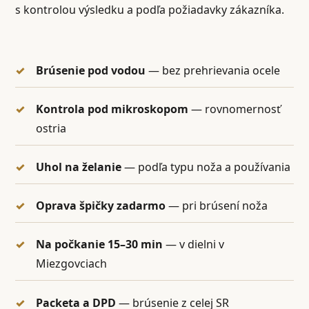
s kontrolou výsledku a podľa požiadavky zákazníka.
Brúsenie pod vodou
— bez prehrievania ocele
Kontrola pod mikroskopom
— rovnomernosť
ostria
Uhol na želanie
— podľa typu noža a používania
Oprava špičky zadarmo
— pri brúsení noža
Na počkanie 15–30 min
— v dielni v
Miezgovciach
Packeta a DPD
— brúsenie z celej SR