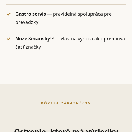
Gastro servis
— pravidelná spolupráca pre
prevádzky
Nože Sečanský™
— vlastná výroba ako prémiová
časť značky
DÔVERA ZÁKAZNÍKOV
Ostrenie, ktoré má výsledky