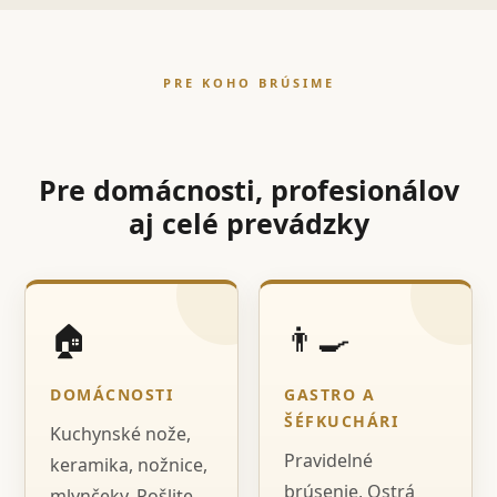
PRE KOHO BRÚSIME
Pre domácnosti, profesionálov
aj celé prevádzky
🏠
👨‍🍳
DOMÁCNOSTI
GASTRO A
ŠÉFKUCHÁRI
Kuchynské nože,
Pravidelné
keramika, nožnice,
brúsenie, Ostrá
mlynčeky. Pošlite