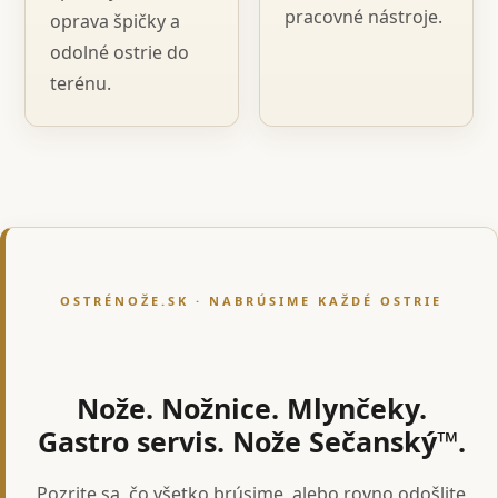
pracovné nástroje.
oprava špičky a
odolné ostrie do
terénu.
OSTRÉNOŽE.SK · NABRÚSIME KAŽDÉ OSTRIE
Nože. Nožnice. Mlynčeky.
Gastro servis. Nože Sečanský™.
Pozrite sa, čo všetko brúsime, alebo rovno odošlite