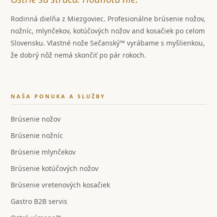
Rodinná dielňa z Miezgoviec. Profesionálne brúsenie nožov,
nožníc, mlynčekov, kotúčových nožov and kosačiek po celom
Slovensku. Vlastné nože Sečanský™ vyrábame s myšlienkou,
že dobrý nôž nemá skončiť po pár rokoch.
NAŠA PONUKA A SLUŽBY
Brúsenie nožov
Brúsenie nožníc
Brúsenie mlynčekov
Brúsenie kotúčových nožov
Brúsenie vretenových kosačiek
Gastro B2B servis