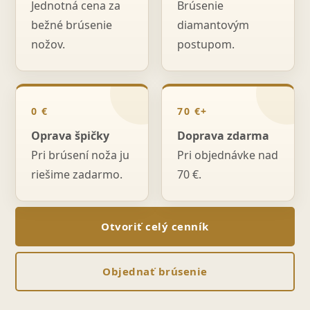
Jednotná cena za
Brúsenie
bežné brúsenie
diamantovým
nožov.
postupom.
0 €
70 €+
Oprava špičky
Doprava zdarma
Pri brúsení noža ju
Pri objednávke nad
riešime zadarmo.
70 €.
Otvoriť celý cenník
Objednať brúsenie