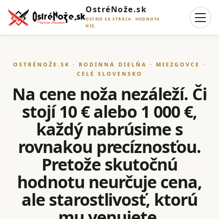
OstréNože.sk
OSTRIE SA STRÁCA. HODNOTA
NIE.
OSTRÉNOŽE.SK · RODINNÁ DIELŇA · MIEZGOVCE ·
CELÉ SLOVENSKO
Na cene noža nezáleží. Či
stojí 10 € alebo 1 000 €,
každý nabrúsime s
rovnakou precíznosťou.
Pretože skutočnú
hodnotu neurčuje cena,
ale starostlivosť, ktorú
mu venujete.