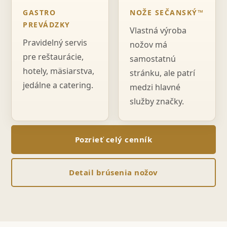
GASTRO
NOŽE SEČANSKÝ™
PREVÁDZKY
Vlastná výroba
Pravidelný servis
nožov má
pre reštaurácie,
samostatnú
hotely, mäsiarstva,
stránku, ale patrí
jedálne a catering.
medzi hlavné
služby značky.
Pozrieť celý cenník
Detail brúsenia nožov