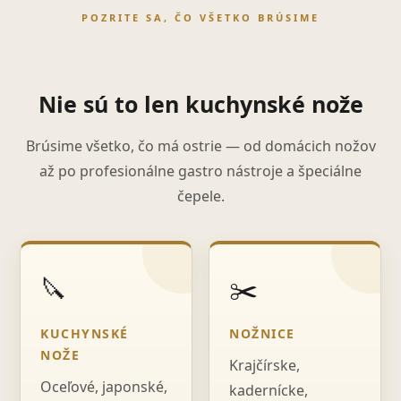
POZRITE SA, ČO VŠETKO BRÚSIME
Nie sú to len kuchynské nože
Brúsime všetko, čo má ostrie — od domácich nožov
až po profesionálne gastro nástroje a špeciálne
čepele.
🔪
✂️
KUCHYNSKÉ
NOŽNICE
NOŽE
Krajčírske,
Oceľové, japonské,
kadernícke,