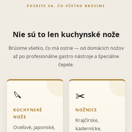
POZRITE SA, ČO VŠETKO BRÚSIME
Nie sú to len kuchynské nože
Brúsime všetko, čo má ostrie — od domácich nožov
až po profesionálne gastro nástroje a špeciálne
čepele.
🔪
✂️
KUCHYNSKÉ
NOŽNICE
NOŽE
Krajčírske,
Oceľové, japonské,
kadernícke,