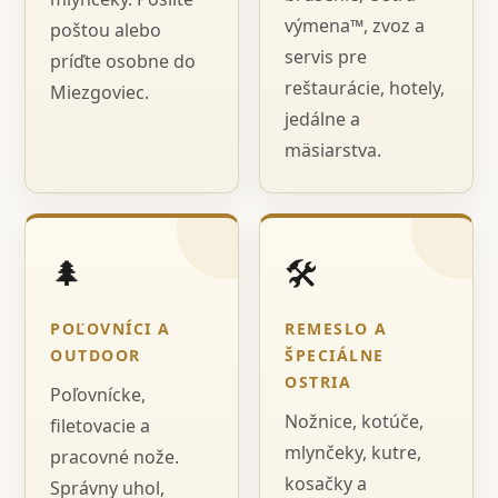
výmena™, zvoz a
poštou alebo
servis pre
príďte osobne do
reštaurácie, hotely,
Miezgoviec.
jedálne a
mäsiarstva.
🌲
🛠️
POĽOVNÍCI A
REMESLO A
OUTDOOR
ŠPECIÁLNE
OSTRIA
Poľovnícke,
Nožnice, kotúče,
filetovacie a
mlynčeky, kutre,
pracovné nože.
kosačky a
Správny uhol,