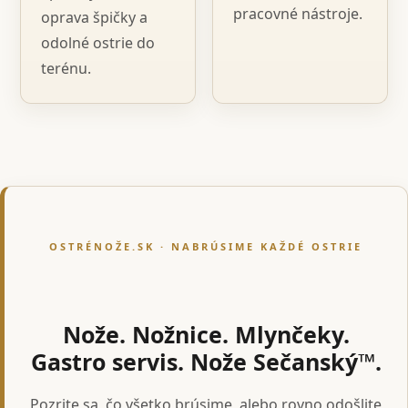
pracovné nástroje.
oprava špičky a
odolné ostrie do
terénu.
OSTRÉNOŽE.SK · NABRÚSIME KAŽDÉ OSTRIE
Nože. Nožnice. Mlynčeky.
Gastro servis. Nože Sečanský™.
Pozrite sa, čo všetko brúsime, alebo rovno odošlite