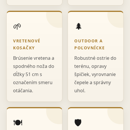
🌱
🌲
VRETENOVÉ
OUTDOOR A
KOSAČKY
POĽOVNÍCKE
Brúsenie vretena a
Robustné ostrie do
spodného noža do
terénu, opravy
dĺžky 51 cm s
špičiek, vyrovnanie
označením smeru
čepele a správny
otáčania.
uhol.
🍽️
🛡️