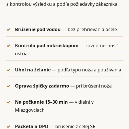
s kontrolou výsledku a podľa požiadavky zákazníka.
Brúsenie pod vodou
— bez prehrievania ocele
Kontrola pod mikroskopom
— rovnomernosť
ostria
Uhol na želanie
— podľa typu noža a používania
Oprava špičky zadarmo
— pri brúsení noža
Na počkanie 15–30 min
— v dielni v
Miezgovciach
Packeta a DPD
— brúsenie z celej SR