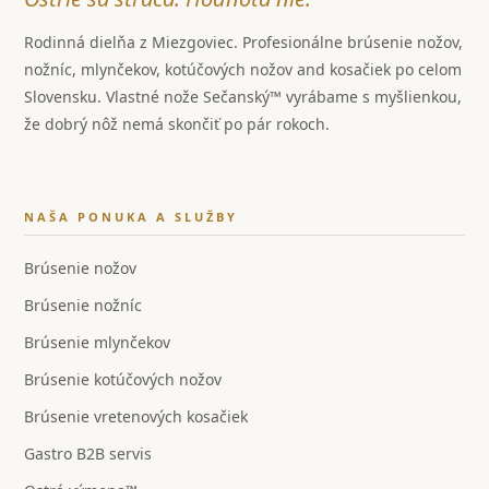
Rodinná dielňa z Miezgoviec. Profesionálne brúsenie nožov,
nožníc, mlynčekov, kotúčových nožov and kosačiek po celom
Slovensku. Vlastné nože Sečanský™ vyrábame s myšlienkou,
že dobrý nôž nemá skončiť po pár rokoch.
NAŠA PONUKA A SLUŽBY
Brúsenie nožov
Brúsenie nožníc
Brúsenie mlynčekov
Brúsenie kotúčových nožov
Brúsenie vretenových kosačiek
Gastro B2B servis