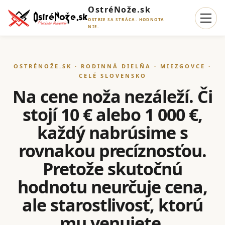
OstréNože.sk
OSTRIE SA STRÁCA. HODNOTA
NIE.
OSTRÉNOŽE.SK · RODINNÁ DIELŇA · MIEZGOVCE ·
CELÉ SLOVENSKO
Na cene noža nezáleží. Či
stojí 10 € alebo 1 000 €,
každý nabrúsime s
rovnakou precíznosťou.
Pretože skutočnú
hodnotu neurčuje cena,
ale starostlivosť, ktorú
mu venujete.