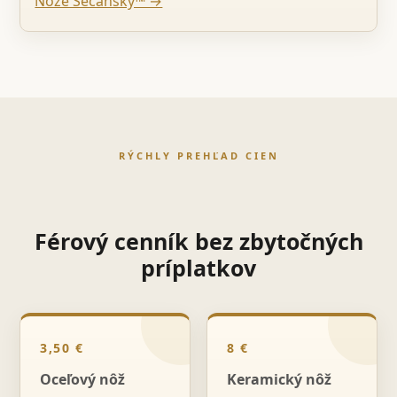
Nože Sečanský™ →
RÝCHLY PREHĽAD CIEN
Férový cenník bez zbytočných
príplatkov
3,50 €
8 €
Oceľový nôž
Keramický nôž