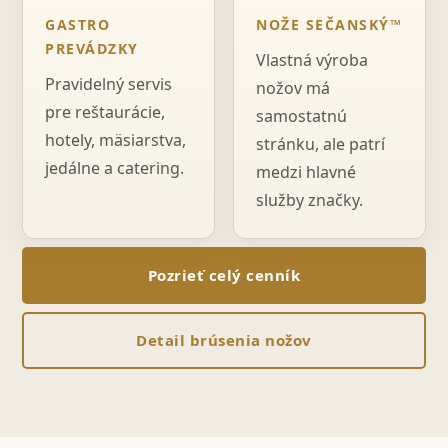
GASTRO
NOŽE SEČANSKÝ™
PREVÁDZKY
Vlastná výroba
Pravidelný servis
nožov má
pre reštaurácie,
samostatnú
hotely, mäsiarstva,
stránku, ale patrí
jedálne a catering.
medzi hlavné
služby značky.
Pozrieť celý cenník
Detail brúsenia nožov