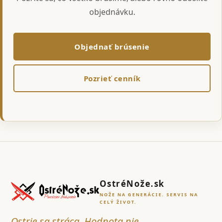
objednávku.
Objednať brúsenie
Pozrieť cenník
OstréNože.sk
NOŽE NA GENERÁCIE. SERVIS NA
CELÝ ŽIVOT.
Ostrie sa stráca. Hodnota nie.