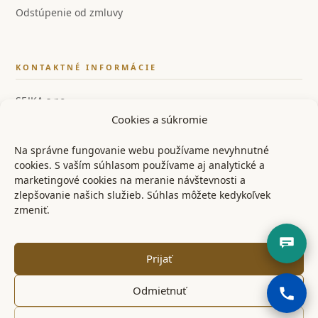
Odstúpenie od zmluvy
KONTAKTNÉ INFORMÁCIE
SEJKA s.r.o.
Cookies a súkromie
IČO: 55858554
IČ DPH: SK2122126259
Na správne fungovanie webu používame nevyhnutné
cookies. S vaším súhlasom používame aj analytické a
📞 +421 948 528 526
marketingové cookies na meranie návštevnosti a
zlepšovanie našich služieb. Súhlas môžete kedykoľvek
✉ info@ostrenoze.sk
zmeniť.
📍 Miezgovce 102, 957 01
Prijať
Odmietnuť
© 2024 OstréNože.sk – Všetky práva vyhradené
KONTAKT
OBCHODNÉ PODMIENKY
REKLAMAČNÝ PORIADOK