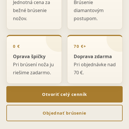
Jednotná cena za
Brúsenie
bežné brúsenie
diamantovým
nožov.
postupom.
0 €
70 €+
Oprava špičky
Doprava zdarma
Pri brúsení noža ju
Pri objednávke nad
riešime zadarmo.
70 €.
Otvoriť celý cenník
Objednať brúsenie