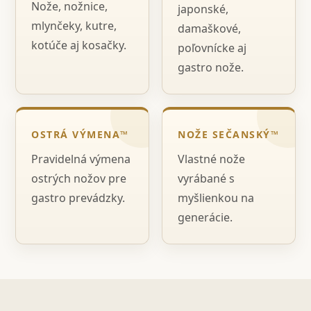
Nože, nožnice,
japonské,
mlynčeky, kutre,
damaškové,
kotúče aj kosačky.
poľovnícke aj
gastro nože.
OSTRÁ VÝMENA™
NOŽE SEČANSKÝ™
Pravidelná výmena
Vlastné nože
ostrých nožov pre
vyrábané s
gastro prevádzky.
myšlienkou na
generácie.