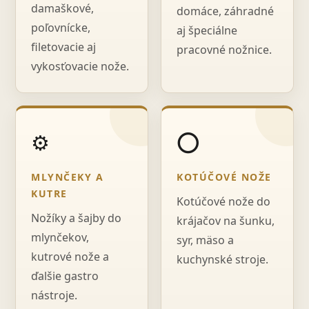
damaškové,
domáce, záhradné
poľovnícke,
aj špeciálne
filetovacie aj
pracovné nožnice.
vykosťovacie nože.
⚙️
⭕
MLYNČEKY A
KOTÚČOVÉ NOŽE
KUTRE
Kotúčové nože do
Nožíky a šajby do
krájačov na šunku,
mlynčekov,
syr, mäso a
kutrové nože a
kuchynské stroje.
ďalšie gastro
nástroje.