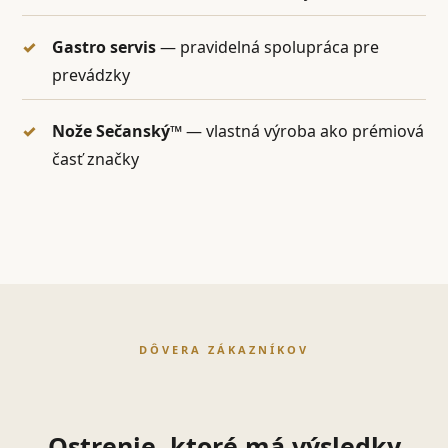
Gastro servis
— pravidelná spolupráca pre
prevádzky
Nože Sečanský™
— vlastná výroba ako prémiová
časť značky
DÔVERA ZÁKAZNÍKOV
Ostrenie, ktoré má výsledky