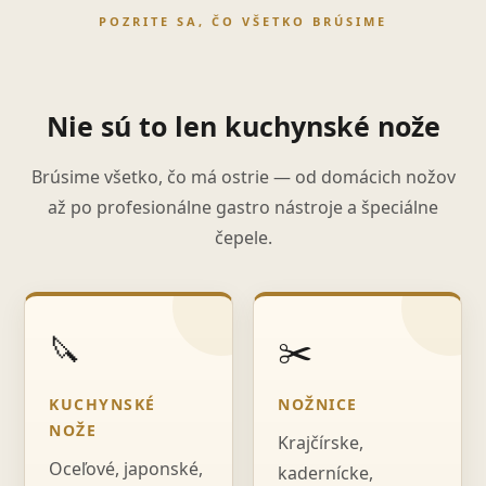
POZRITE SA, ČO VŠETKO BRÚSIME
Nie sú to len kuchynské nože
Brúsime všetko, čo má ostrie — od domácich nožov
až po profesionálne gastro nástroje a špeciálne
čepele.
🔪
✂️
KUCHYNSKÉ
NOŽNICE
NOŽE
Krajčírske,
Oceľové, japonské,
kadernícke,