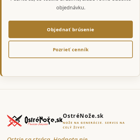
objednávku.
Objednať brúsenie
Pozrieť cenník
OstréNože.sk
NOŽE NA GENERÁCIE. SERVIS NA
CELÝ ŽIVOT.
Ostrie sa stráca. Hodnota nie.