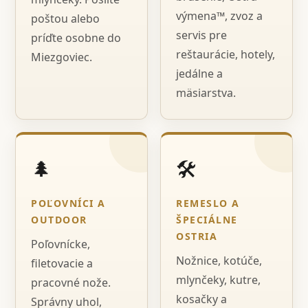
výmena™, zvoz a
poštou alebo
servis pre
príďte osobne do
reštaurácie, hotely,
Miezgoviec.
jedálne a
mäsiarstva.
🌲
🛠️
POĽOVNÍCI A
REMESLO A
OUTDOOR
ŠPECIÁLNE
OSTRIA
Poľovnícke,
Nožnice, kotúče,
filetovacie a
mlynčeky, kutre,
pracovné nože.
kosačky a
Správny uhol,