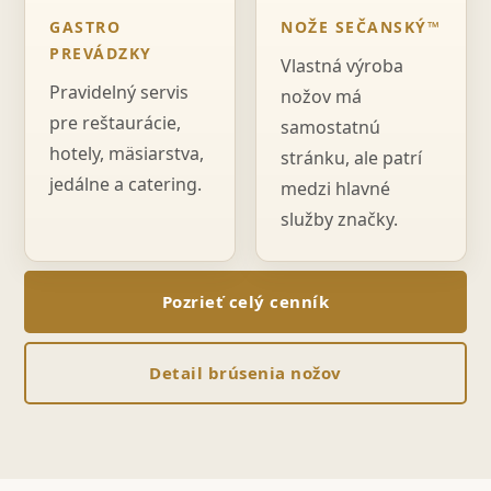
GASTRO
NOŽE SEČANSKÝ™
PREVÁDZKY
Vlastná výroba
Pravidelný servis
nožov má
pre reštaurácie,
samostatnú
hotely, mäsiarstva,
stránku, ale patrí
jedálne a catering.
medzi hlavné
služby značky.
Pozrieť celý cenník
Detail brúsenia nožov