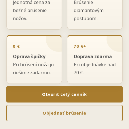
Jednotná cena za
Brúsenie
bežné brúsenie
diamantovým
nožov.
postupom.
0 €
70 €+
Oprava špičky
Doprava zdarma
Pri brúsení noža ju
Pri objednávke nad
riešime zadarmo.
70 €.
Otvoriť celý cenník
Objednať brúsenie