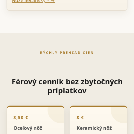
Nože Sečanský™ →
RÝCHLY PREHĽAD CIEN
Férový cenník bez zbytočných
príplatkov
3,50 €
8 €
Oceľový nôž
Keramický nôž