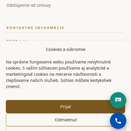
Odstúpenie od zmluvy
KONTAKTNÉ INFORMÁCIE
SEJKA s.r.o.
Cookies a súkromie
IČO: 55858554
IČ DPH: SK2122126259
Na správne fungovanie webu používame nevyhnutné
cookies. S vaším súhlasom používame aj analytické a
📞 +421 948 528 526
marketingové cookies na meranie návštevnosti a
zlepšovanie našich služieb. Súhlas môžete kedykoľvek
✉ info@ostrenoze.sk
zmeniť.
📍 Miezgovce 102, 957 01
Prijať
Odmietnuť
© 2024 OstréNože.sk – Všetky práva vyhradené
KONTAKT
OBCHODNÉ PODMIENKY
REKLAMAČNÝ PORIADOK