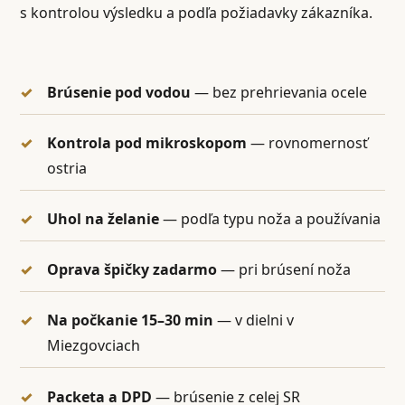
s kontrolou výsledku a podľa požiadavky zákazníka.
Brúsenie pod vodou
— bez prehrievania ocele
Kontrola pod mikroskopom
— rovnomernosť
ostria
Uhol na želanie
— podľa typu noža a používania
Oprava špičky zadarmo
— pri brúsení noža
Na počkanie 15–30 min
— v dielni v
Miezgovciach
Packeta a DPD
— brúsenie z celej SR