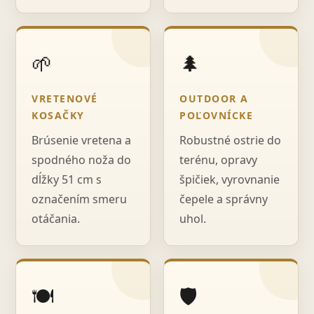
🌱
🌲
VRETENOVÉ
OUTDOOR A
KOSAČKY
POĽOVNÍCKE
Brúsenie vretena a
Robustné ostrie do
spodného noža do
terénu, opravy
dĺžky 51 cm s
špičiek, vyrovnanie
označením smeru
čepele a správny
otáčania.
uhol.
🍽️
🛡️