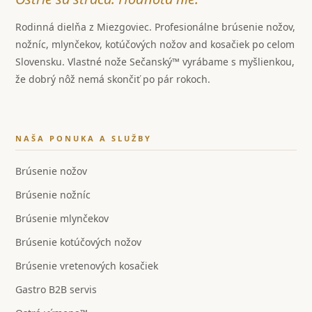
Rodinná dielňa z Miezgoviec. Profesionálne brúsenie nožov,
nožníc, mlynčekov, kotúčových nožov and kosačiek po celom
Slovensku. Vlastné nože Sečanský™ vyrábame s myšlienkou,
že dobrý nôž nemá skončiť po pár rokoch.
NAŠA PONUKA A SLUŽBY
Brúsenie nožov
Brúsenie nožníc
Brúsenie mlynčekov
Brúsenie kotúčových nožov
Brúsenie vretenových kosačiek
Gastro B2B servis