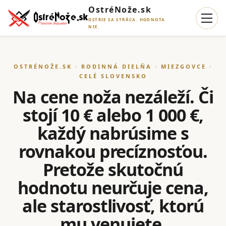
OstréNože.sk
OSTRIE SA STRÁCA. HODNOTA
NIE.
OSTRÉNOŽE.SK · RODINNÁ DIELŇA · MIEZGOVCE ·
CELÉ SLOVENSKO
Na cene noža nezáleží. Či
stojí 10 € alebo 1 000 €,
každý nabrúsime s
rovnakou precíznosťou.
Pretože skutočnú
hodnotu neurčuje cena,
ale starostlivosť, ktorú
mu venujete.