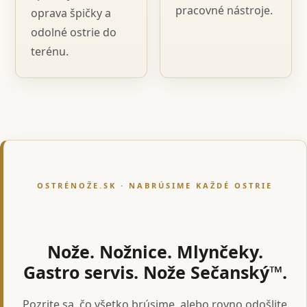
pracovné nástroje.
oprava špičky a
odolné ostrie do
terénu.
OSTRÉNOŽE.SK · NABRÚSIME KAŽDÉ OSTRIE
Nože. Nožnice. Mlynčeky.
Gastro servis. Nože Sečanský™.
Pozrite sa, čo všetko brúsime, alebo rovno odošlite