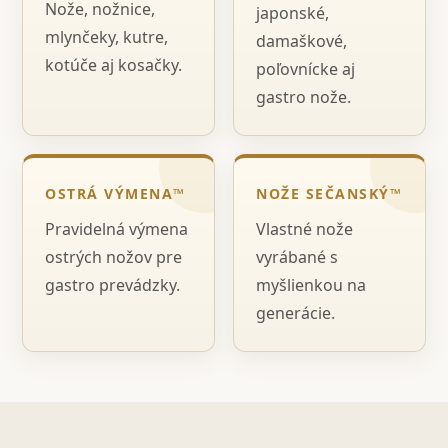
Nože, nožnice,
japonské,
mlynčeky, kutre,
damaškové,
kotúče aj kosačky.
poľovnícke aj
gastro nože.
OSTRÁ VÝMENA™
NOŽE SEČANSKÝ™
Pravidelná výmena
Vlastné nože
ostrých nožov pre
vyrábané s
gastro prevádzky.
myšlienkou na
generácie.