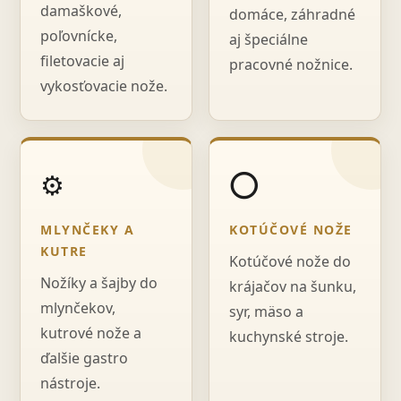
damaškové,
domáce, záhradné
poľovnícke,
aj špeciálne
filetovacie aj
pracovné nožnice.
vykosťovacie nože.
⚙️
⭕
MLYNČEKY A
KOTÚČOVÉ NOŽE
KUTRE
Kotúčové nože do
Nožíky a šajby do
krájačov na šunku,
mlynčekov,
syr, mäso a
kutrové nože a
kuchynské stroje.
ďalšie gastro
nástroje.