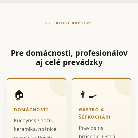
PRE KOHO BRÚSIME
Pre domácnosti, profesionálov
aj celé prevádzky
🏠
👨‍🍳
DOMÁCNOSTI
GASTRO A
ŠÉFKUCHÁRI
Kuchynské nože,
Pravidelné
keramika, nožnice,
brúsenie, Ostrá
mlynčeky. Pošlite