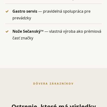
Gastro servis
— pravidelná spolupráca pre
prevádzky
Nože Sečanský™
— vlastná výroba ako prémiová
časť značky
DÔVERA ZÁKAZNÍKOV
Ostrenie, ktoré má výsledky