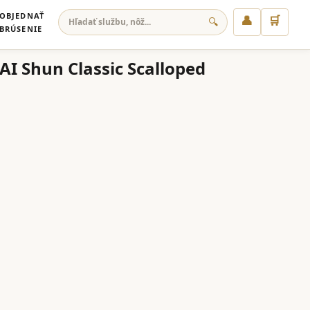
OBJEDNAŤ
👤
🛒
🔍
BRÚSENIE
I Shun Classic Scalloped