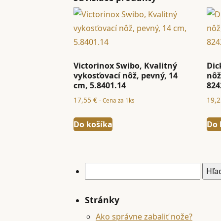
Victorinox Swibo, Kvalitný
Dic
vykosťovací nôž, pevný, 14
nôž
cm, 5.8401.14
824
17,55
€
19,
- Cena za 1ks
Do košíka
Do 
Hľadať:
Stránky
Ako správne zabaliť nože?