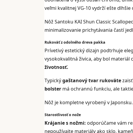
veľmi kvalitnej VG-10 vydrží ešte dlhšie
Nôž Santoku KAI Shun Classic Scallope
minimalizovanie prichytávania častí jedl
Rukoväť z odolného dreva pakka
Prívetivý estetický dizajn podtrhuje el
vysokokvalitná živica, aby bol materiál
životnosť.
Typický
gaštanový tvar rukoväte
zais
bolster
má ochrannú funkciu, ale taktiež
Nôž je kompletne vyrobený v Japonsku.
Starostlivosť o nože
Krájanie s nožmi:
odporúčame vám rezať
nepoužívajte materiály ako sklo, kameň