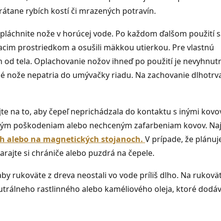
rátane rybích kostí či mrazených potravín.
láchnite nože v horúcej vode. Po každom ďalšom použití sa
iacim prostriedkom a osušili mäkkou utierkou. Pre vlastnú
 od tela. Oplachovanie nožov ihneď po použití je nevyhnu
ské nože nepatria do umývačky riadu. Na zachovanie dlhotrv
te na to, aby čepeľ neprichádzala do kontaktu s inými kov
bným poškodeniam alebo nechceným zafarbeniam kovov. Na
ch alebo na magnetických stojanoch.
V prípade, že plánuj
arajte si chrániče alebo puzdrá na čepele.
aby rukoväte z dreva neostali vo vode príliš dlho. Na rukov
utrálneho rastlinného alebo kaméliového oleja, ktoré dodá