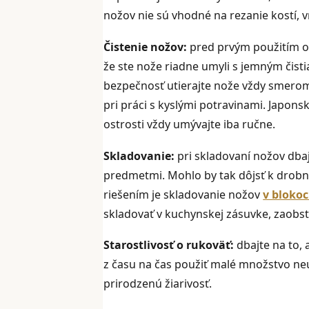
nožov nie sú vhodné na rezanie kostí, v
Čistenie nožov:
pred prvým použitím op
že ste nože riadne umyli s jemným čist
bezpečnosť utierajte nože vždy smerom
pri práci s kyslými potravinami. Japon
ostrosti vždy umývajte iba ručne.
Skladovanie:
pri skladovaní nožov dbaj
predmetmi. Mohlo by tak dôjsť k dro
riešením je skladovanie nožov
v bloko
skladovať v kuchynskej zásuvke, zaobst
Starostlivosť o rukoväť:
dbajte na to, 
z času na čas použiť malé množstvo ne
prirodzenú žiarivosť.