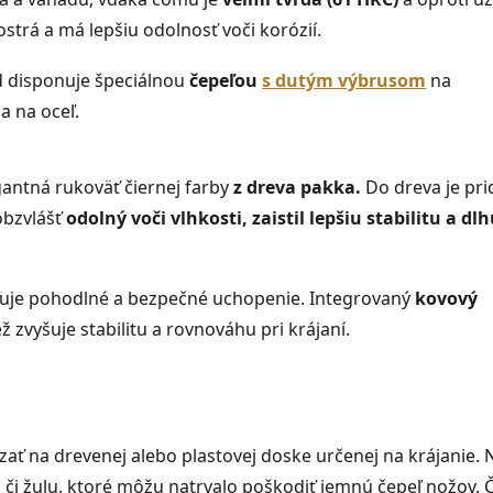
 ostrá a má lepšiu odolnosť voči korózií.
d disponuje špeciálnou
čepeľou
s dutým výbrusom
na
a na oceľ.
egantná rukoväť čiernej farby
z dreva pakka.
Do dreva je pr
 obzvlášť
odolný voči vlhkosti, zaistil lepšiu stabilitu a dl
ťuje pohodlné a bezpečné uchopenie. Integrovaný
kovový
 zvyšuje stabilitu a rovnováhu pri krájaní.
 na drevenej alebo plastovej doske určenej na krájanie. 
 či žulu, ktoré môžu natrvalo poškodiť jemnú čepeľ nožov. 