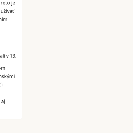
reto je
oužívať
aním
li v 13.
rom
ynskými
či
 aj