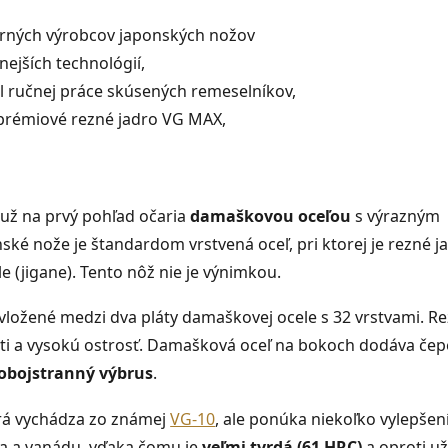
erných výrobcov japonských nožov
ejších technológií,
l ručnej práce skúsených remeselníkov,
 prémiové rezné jadro VG MAX,
 už na prvý pohľad očaria
damaškovou oceľou
s výrazným
ské nože je štandardom vrstvená oceľ, pri ktorej je rezné j
 (jigane). Tento nôž nie je výnimkou.
 vložené medzi dva pláty damaškovej ocele s 32 vrstvami. R
ti a vysokú ostrosť. Damašková oceľ na bokoch dodáva čepe
obojstranný výbrus
.
orá vychádza zo známej
VG-10
, ale ponúka niekoľko vylepšení
ka a vanádu, vďaka čomu je
veľmi tvrdá (61 HRC)
a oproti už