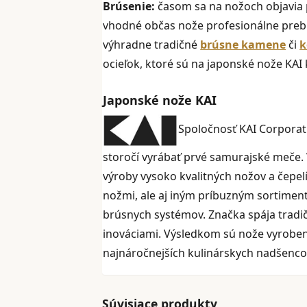
Brúsenie:
časom sa na nožoch objavia p
vhodné občas nože profesionálne prebr
výhradne tradičné
brúsne kamene
či
k
ocieľok, ktoré sú na japonské nože KAI
Japonské nože KAI
Spoločnosť KAI Corporati
storočí vyrábať prvé samurajské meče.
výroby vysoko kvalitných nožov a čepel
nožmi, ale aj iným príbuzným sortiment
brúsnych systémov. Značka spája tradi
inováciami. Výsledkom sú nože vyroben
najnáročnejších kulinárskych nadšenco
Súvisiace produkty