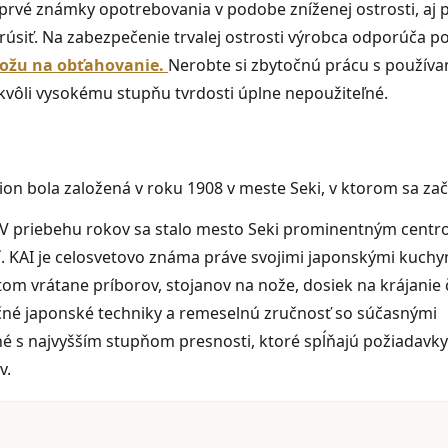
rvé známky opotrebovania v podobe zníženej ostrosti, aj p
úsiť. Na zabezpečenie trvalej ostrosti výrobca odporúča p
ožu na obťahovanie.
Nerobte si zbytočnú prácu s použív
 kvôli vysokému stupňu tvrdosti úplne nepoužiteľné.
on bola založená v roku 1908 v meste Seki, v ktorom sa zača
 V priebehu rokov sa stalo mesto Seki prominentným cent
í. KAI je celosvetovo známa práve svojimi japonskými kuch
om vrátane príborov, stojanov na nože, dosiek na krájanie 
čné japonské techniky a remeselnú zručnosť so súčasnými
é s najvyšším stupňom presnosti, ktoré spĺňajú požiadavky
v.