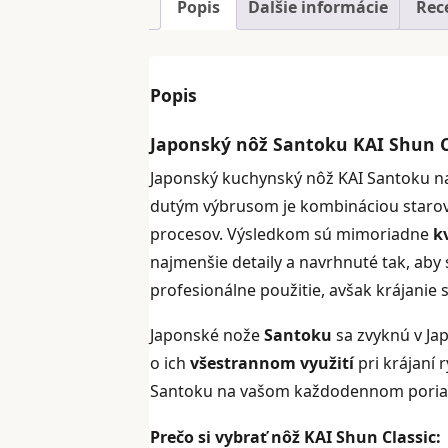
Popis
Ďalšie informácie
Rece
Popis
Japonský nôž Santoku KAI Shun C
Japonský kuchynský nôž KAI Santoku n
dutým výbrusom je kombináciou starov
procesov. Výsledkom sú mimoriadne
k
najmenšie detaily a navrhnuté tak, aby
profesionálne použitie, avšak krájanie 
Japonské nože
Santoku
sa zvyknú v J
o ich
všestrannom využití
pri krájaní 
Santoku na vašom každodennom poria
Prečo si vybrať nôž KAI Shun Classic: