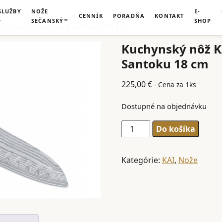
SLUŽBY
NOŽE
E-
CENNÍK
PORADŇA
KONTAKT
SEČANSKÝ™
SHOP
n Classic Scalloped Santoku 18 cm
Kuchynský nôž KA
Santoku 18 cm
225,00
€
- Cena za 1ks
Dostupné na objednávku
množstvo
Do košíka
Kuchynský
nôž
Kategórie:
KAI
,
Nože
KAI
Shun
Classic
Scalloped