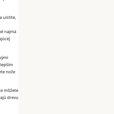
 uistite,
tné najmä
ajúcej
ovými
jlepším
ete nože
äte môžete
vajú drevu