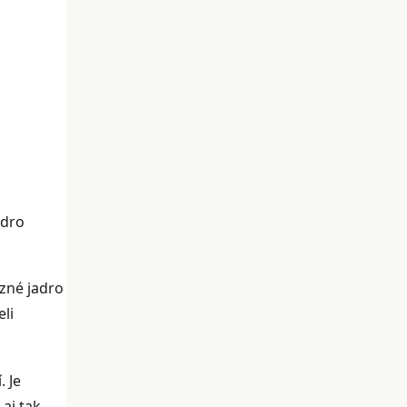
adro
ezné jadro
li
. Je
 aj tak