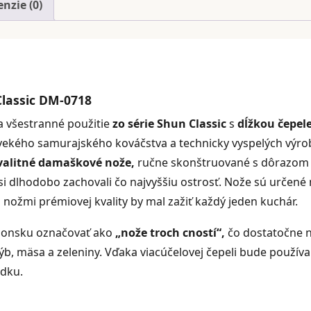
Santoku
nzie (0)
18
cm
lassic DM-0718
a všestranné použitie
zo série Shun Classic
s
dĺžkou čepel
ekého samurajského kováčstva a technicky vyspelých výr
valitné damaškové nože,
ručne skonštruované s dôrazom a
 si dlhodobo zachovali čo najvyššiu ostrosť. Nože sú určené
s nožmi prémiovej kvality by mal zažiť každý jeden kuchár.
aponsku označovať ako
„nože troch cností“,
čo dostatočne 
rýb, mäsa a zeleniny. Vďaka viacúčelovej čepeli bude použív
dku.