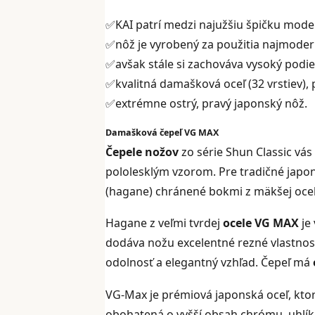
✅KAI patrí medzi najužšiu špičku mod
✅nôž je vyrobený za použitia najmodern
✅avšak stále si zachováva vysoký podie
✅kvalitná damašková oceľ (32 vrstiev),
✅extrémne ostrý, pravý japonský nôž.
Damašková čepeľ VG MAX
Čepele nožov
zo série Shun Classic vás
pololesklým vzorom. Pre tradičné japon
(hagane) chránené bokmi z mäkšej ocele
Hagane z veľmi tvrdej
ocele VG MAX
je
dodáva nožu excelentné rezné vlastnos
odolnosť a elegantný vzhľad. Čepeľ má
VG-Max je prémiová japonská oceľ, kt
obohatená o vyšší obsah chrómu, uhlí