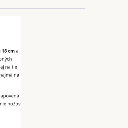
e 18 cm
a
obných
j na tie
 najmä na
napovedá
anie nožov