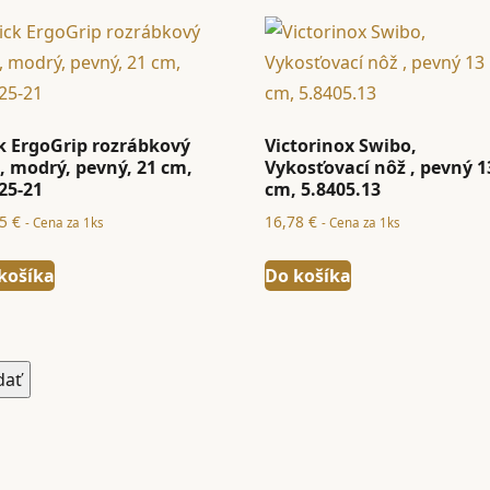
k ErgoGrip rozrábkový
Victorinox Swibo,
, modrý, pevný, 21 cm,
Vykosťovací nôž , pevný 1
25-21
cm, 5.8405.13
25
€
16,78
€
- Cena za 1ks
- Cena za 1ks
košíka
Do košíka