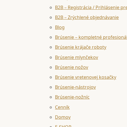
B2B – Registrácia / Prihlásenie pr
B2B – Zrýchlené objednávanie
Blog
Brúsenie – kompletné profesioná
Brúsenie krájače roboty
Brúsenie mlynčekov
Brúsenie nožov
Brúsenie vretenovej kosačky
Brúsenie-nástrojov
Brúsenie-nožníc
Cenník
Domov
E-SHOP