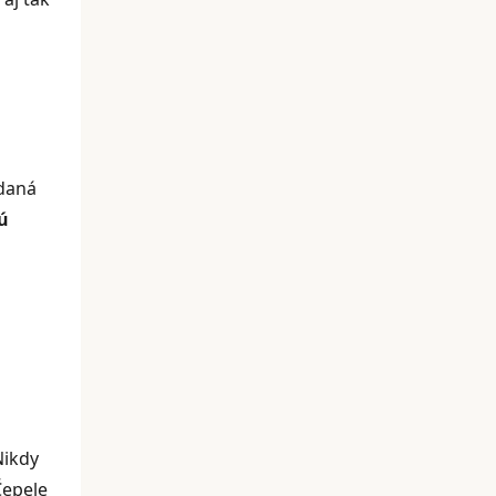
idaná
hú
Nikdy
Čepele