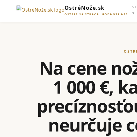
OstréNože.sk
S
OSTRIE SA STRÁCA. HODNOTA NIE.
OSTR
Na cene noža
1 000 €, 
precíznosťo
neurčuje ce