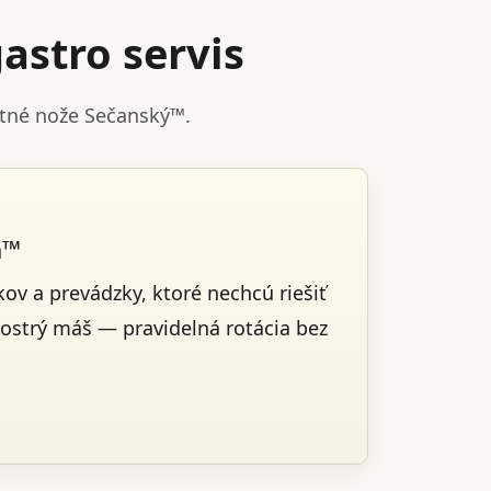
astro servis
stné nože Sečanský™.
a™
ov a prevádzky, ktoré nechcú riešiť
 ostrý máš — pravidelná rotácia bez