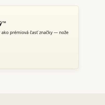
ký™
v ako prémiová časť značky — nože