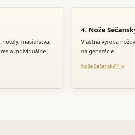
4. Nože Sečans
 hotely, mäsiarstva,
Vlastná výroba nožo
pres a individuálne
na generácie.
Nože Sečanský™ →