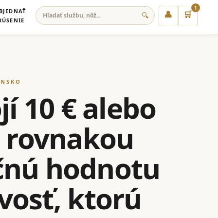
1
BJEDNAŤ
👤
🛒
🔍
RÚSENIE
ENSKO
jí 10 € alebo
s rovnakou
očnú hodnotu
ivosť, ktorú