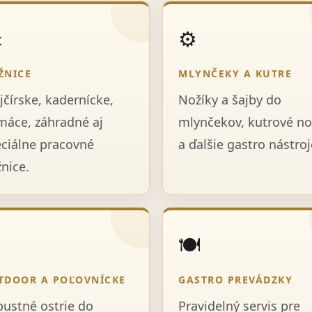
️
⚙️
ŽNICE
MLYNČEKY A KUTRE
jčírske, kadernícke,
Nožíky a šajby do
áce, záhradné aj
mlynčekov, kutrové no
ciálne pracovné
a ďalšie gastro nástroj
nice.

🍽️
TDOOR A POĽOVNÍCKE
GASTRO PREVÁDZKY
ustné ostrie do
Pravidelný servis pre