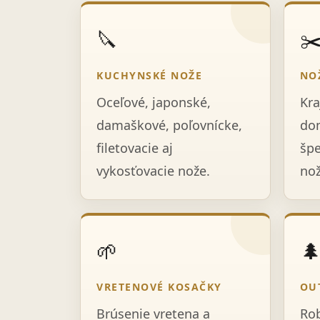
🔪
✂
KUCHYNSKÉ NOŽE
NO
Oceľové, japonské,
Kra
damaškové, poľovnícke,
dom
filetovacie aj
špe
vykosťovacie nože.
nož
🌱

VRETENOVÉ KOSAČKY
OU
Brúsenie vretena a
Rob