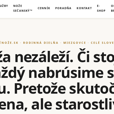
LUŽBY
NOŽE
E-
O
CENNÍK
PORADŇA
KONTAKT
SEČANSKÝ™
SHOP
B
ÉNOŽE.SK · RODINNÁ DIELŇA · MIEZGOVCE · CELÉ SLOV
 nezáleží. Či sto
každý nabrúsime 
u. Pretože skut
na, ale starostl