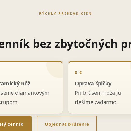
RÝCHLY PREHĽAD CIEN
enník bez zbytočných p
0 €
ramický nôž
Oprava špičky
úsenie diamantovým
Pri brúsení noža ju
stupom.
riešime zadarmo.
elý cenník
Objednať brúsenie