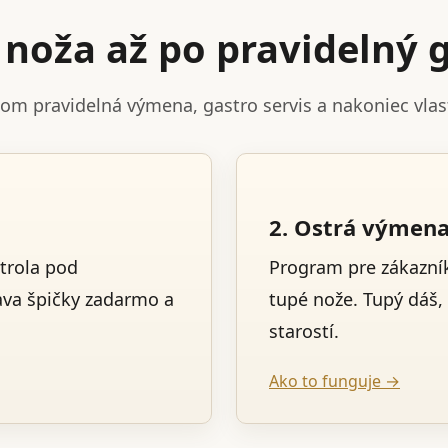
noža až po pravidelný g
tom pravidelná výmena, gastro servis a nakoniec vla
2. Ostrá výmen
trola pod
Program pre zákazník
ava špičky zadarmo a
tupé nože. Tupý dáš,
starostí.
Ako to funguje →