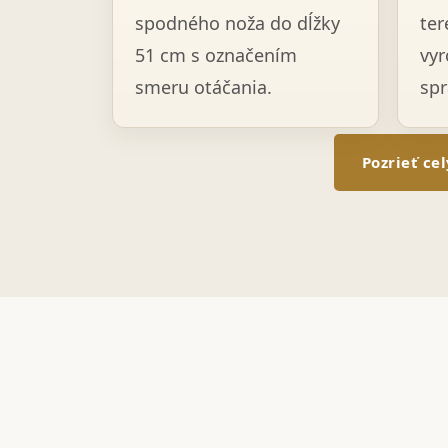
spodného noža do dĺžky
ter
51 cm s označením
vyr
smeru otáčania.
spr
Pozrieť ce