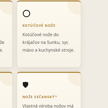
⭕
KOTÚČOVÉ NOŽE
Kotúčové nože do
že
krájačov na šunku, syr,
e.
mäso a kuchynské stroje.
🛡️
NOŽE SEČANSKÝ™
Vlastná výroba nožov má