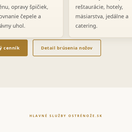
énu, opravy špičiek,
reštaurácie, hotely,
ovnanie čepele a
mäsiarstva, jedálne a
ávny uhol.
catering.
lý cenník
Detail brúsenia nožov
HLAVNÉ SLUŽBY OSTRÉNOŽE.SK