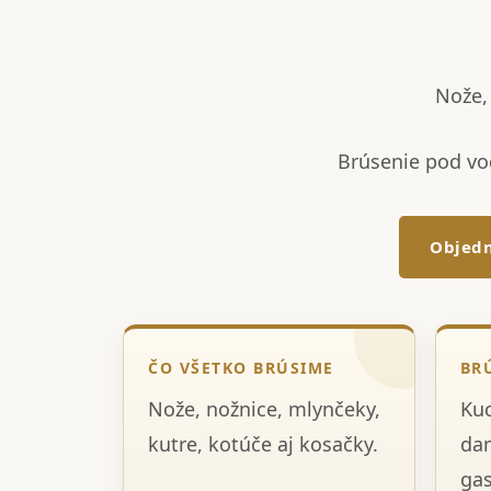
Nože, 
Brúsenie pod vo
Objedn
ČO VŠETKO BRÚSIME
BR
Nože, nožnice, mlynčeky,
Kuc
kutre, kotúče aj kosačky.
dam
gas