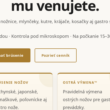
mu venujete.
nožnice, mlynčeky, kutre, krájače, kosačky aj gastro 
dou · Kontrola pod mikroskopom · Na počkanie 15–30
ať brúsenie
Pozrieť cenník
ÚSENIE NOŽOV
OSTRÁ VÝMENA™
hynské, japonské,
Pravidelná výmena
aškové, poľovnícke aj
ostrých nožov pre gas
tro nože.
prevádzky.