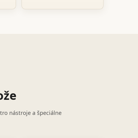
ože
ro nástroje a špeciálne