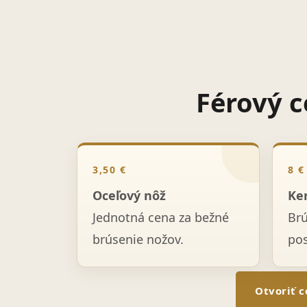
Férový c
3,50 €
8 €
Oceľový nôž
Ke
Jednotná cena za bežné
Br
brúsenie nožov.
po
Otvoriť c