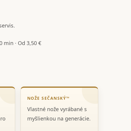
servis.
 min · Od 3,50 €
NOŽE SEČANSKÝ™
Vlastné nože vyrábané s
tro
myšlienkou na generácie.