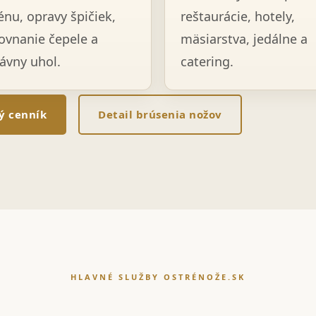
énu, opravy špičiek,
reštaurácie, hotely,
ovnanie čepele a
mäsiarstva, jedálne a
ávny uhol.
catering.
lý cenník
Detail brúsenia nožov
HLAVNÉ SLUŽBY OSTRÉNOŽE.SK