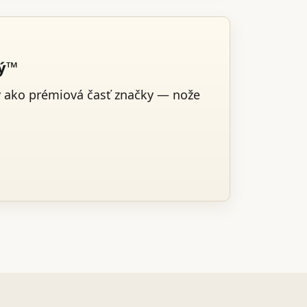
ký™
v ako prémiová časť značky — nože