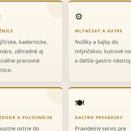
️
⚙️
ŽNICE
MLYNČEKY A KUTRE
jčírske, kadernícke,
Nožíky a šajby do
áce, záhradné aj
mlynčekov, kutrové no
ciálne pracovné
a ďalšie gastro nástroj
nice.

🍽️
TDOOR A POĽOVNÍCKE
GASTRO PREVÁDZKY
ustné ostrie do
Pravidelný servis pre