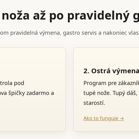
noža až po pravidelný g
tom pravidelná výmena, gastro servis a nakoniec vla
2. Ostrá výmen
trola pod
Program pre zákazník
ava špičky zadarmo a
tupé nože. Tupý dáš,
starostí.
Ako to funguje →