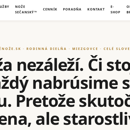
LUŽBY
NOŽE
E-
O
CENNÍK
PORADŇA
KONTAKT
SEČANSKÝ™
SHOP
B
ÉNOŽE.SK · RODINNÁ DIELŇA · MIEZGOVCE · CELÉ SLOV
 nezáleží. Či sto
každý nabrúsime 
u. Pretože skut
na, ale starostl