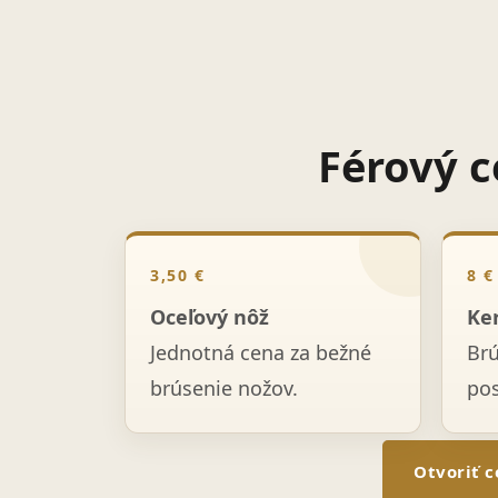
Férový c
3,50 €
8 €
Oceľový nôž
Ke
Jednotná cena za bežné
Br
brúsenie nožov.
po
Otvoriť c