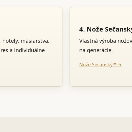
4. Nože Sečans
 hotely, mäsiarstva,
Vlastná výroba nožo
pres a individuálne
na generácie.
Nože Sečanský™ →