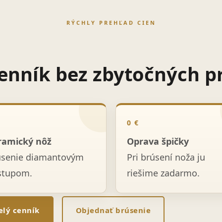
RÝCHLY PREHĽAD CIEN
enník bez zbytočných p
0 €
ramický nôž
Oprava špičky
úsenie diamantovým
Pri brúsení noža ju
stupom.
riešime zadarmo.
elý cenník
Objednať brúsenie