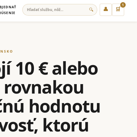
1
BJEDNAŤ
👤
🛒
🔍
RÚSENIE
ENSKO
jí 10 € alebo
s rovnakou
očnú hodnotu
ivosť, ktorú