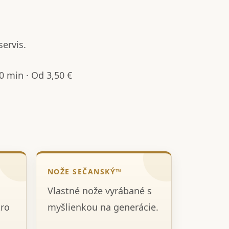
servis.
 min · Od 3,50 €
NOŽE SEČANSKÝ™
Vlastné nože vyrábané s
tro
myšlienkou na generácie.