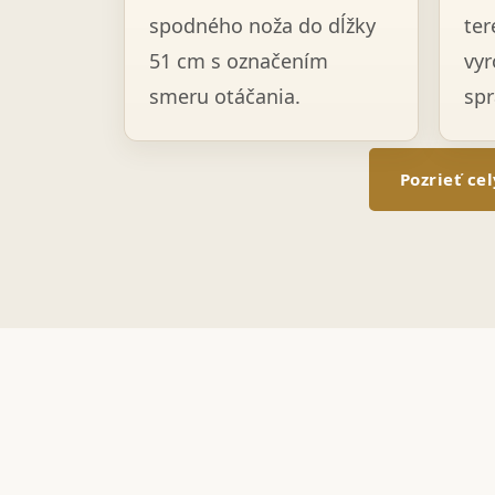
spodného noža do dĺžky
ter
51 cm s označením
vyr
smeru otáčania.
spr
Pozrieť ce