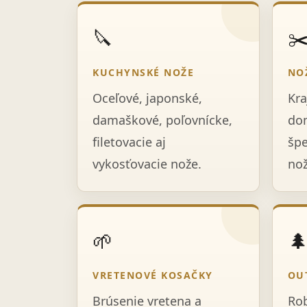
🔪
✂
KUCHYNSKÉ NOŽE
NO
Oceľové, japonské,
Kra
damaškové, poľovnícke,
dom
filetovacie aj
špe
vykosťovacie nože.
nož
🌱

VRETENOVÉ KOSAČKY
OU
Brúsenie vretena a
Rob