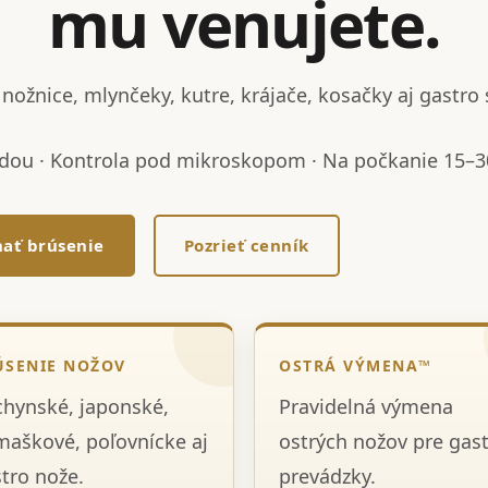
mu venujete.
nožnice, mlynčeky, kutre, krájače, kosačky aj gastro 
dou · Kontrola pod mikroskopom · Na počkanie 15–30
ať brúsenie
Pozrieť cenník
ÚSENIE NOŽOV
OSTRÁ VÝMENA™
hynské, japonské,
Pravidelná výmena
aškové, poľovnícke aj
ostrých nožov pre gas
tro nože.
prevádzky.