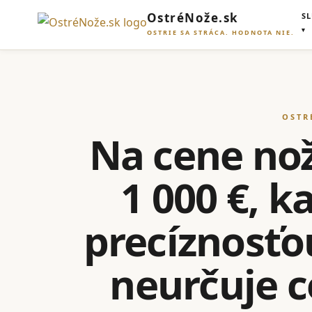
OstréNože.sk
S
OSTRIE SA STRÁCA. HODNOTA NIE.
OSTR
Na cene noža
1 000 €, 
precíznosťo
neurčuje ce