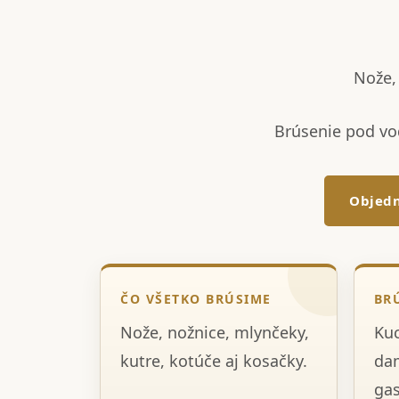
Nože, 
Brúsenie pod vo
Objedn
ČO VŠETKO BRÚSIME
BR
Nože, nožnice, mlynčeky,
Kuc
kutre, kotúče aj kosačky.
dam
gas