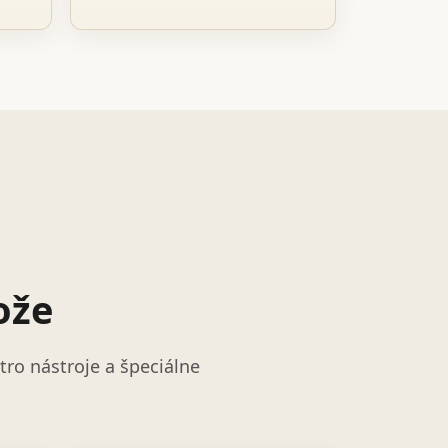
ože
ro nástroje a špeciálne