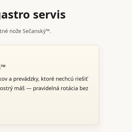
astro servis
stné nože Sečanský™.
a™
ov a prevádzky, ktoré nechcú riešiť
 ostrý máš — pravidelná rotácia bez