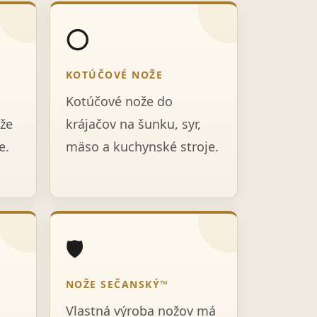
⭕
KOTÚČOVÉ NOŽE
Kotúčové nože do
že
krájačov na šunku, syr,
e.
mäso a kuchynské stroje.
🛡️
NOŽE SEČANSKÝ™
Vlastná výroba nožov má