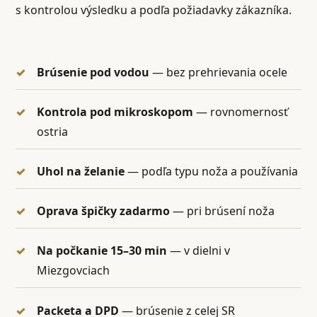
s kontrolou výsledku a podľa požiadavky zákazníka.
Brúsenie pod vodou
— bez prehrievania ocele
Kontrola pod mikroskopom
— rovnomernosť
ostria
Uhol na želanie
— podľa typu noža a používania
Oprava špičky zadarmo
— pri brúsení noža
Na počkanie 15–30 min
— v dielni v
Miezgovciach
Packeta a DPD
— brúsenie z celej SR