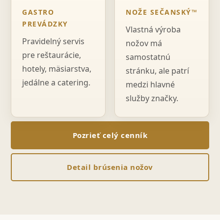
GASTRO
NOŽE SEČANSKÝ™
PREVÁDZKY
Vlastná výroba
Pravidelný servis
nožov má
pre reštaurácie,
samostatnú
hotely, mäsiarstva,
stránku, ale patrí
jedálne a catering.
medzi hlavné
služby značky.
Pozrieť celý cenník
Detail brúsenia nožov