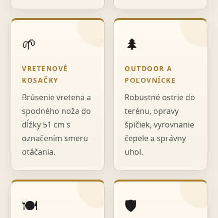
🌱
🌲
VRETENOVÉ
OUTDOOR A
KOSAČKY
POĽOVNÍCKE
Brúsenie vretena a
Robustné ostrie do
spodného noža do
terénu, opravy
dĺžky 51 cm s
špičiek, vyrovnanie
označením smeru
čepele a správny
otáčania.
uhol.
🍽️
🛡️