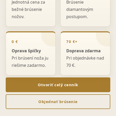
Jednotná cena za
Brúsenie
bežné brúsenie
diamantovým
nožov.
postupom.
0 €
70 €+
Oprava špičky
Doprava zdarma
Pri brúsení noža ju
Pri objednávke nad
riešime zadarmo.
70 €.
Otvoriť celý cenník
Objednať brúsenie