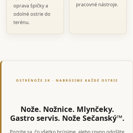
pracovné nástroje.
oprava špičky a
odolné ostrie do
terénu.
OSTRÉNOŽE.SK · NABRÚSIME KAŽDÉ OSTRIE
Nože. Nožnice. Mlynčeky.
Gastro servis. Nože Sečanský™.
Pozrite sa, čo všetko brúsime, alebo rovno odošlite