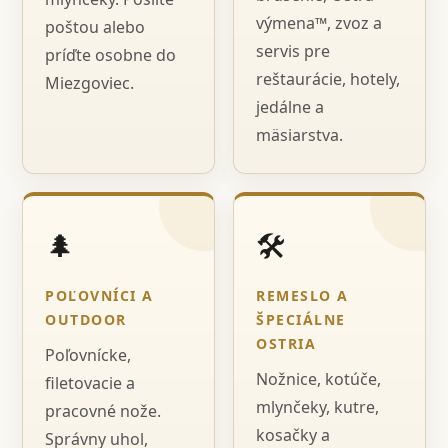
výmena™, zvoz a
poštou alebo
servis pre
príďte osobne do
reštaurácie, hotely,
Miezgoviec.
jedálne a
mäsiarstva.
🌲
🛠️
POĽOVNÍCI A
REMESLO A
OUTDOOR
ŠPECIÁLNE
OSTRIA
Poľovnícke,
Nožnice, kotúče,
filetovacie a
mlynčeky, kutre,
pracovné nože.
kosačky a
Správny uhol,