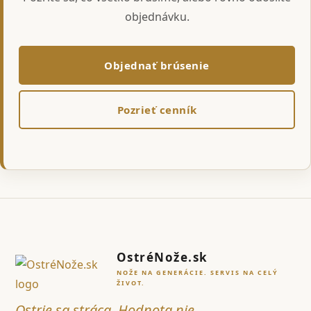
objednávku.
Objednať brúsenie
Pozrieť cenník
OstréNože.sk
NOŽE NA GENERÁCIE. SERVIS NA CELÝ
ŽIVOT.
Ostrie sa stráca. Hodnota nie.