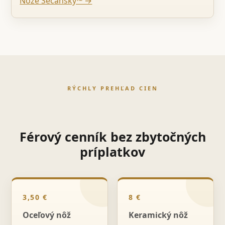
Nože Sečanský™ →
RÝCHLY PREHĽAD CIEN
Férový cenník bez zbytočných
príplatkov
3,50 €
8 €
Oceľový nôž
Keramický nôž