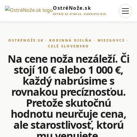
OstréNože.sk
OSTRIE SA STRÁCA. HODNOTA NIE.
OSTRÉNOŽE.SK · RODINNÁ DIELŇA · MIEZGOVCE ·
CELÉ SLOVENSKO
Na cene noža nezáleží. Či
stojí 10 € alebo 1 000 €,
každý nabrúsime s
rovnakou precíznosťou.
Pretože skutočnú
hodnotu neurčuje cena,
ale starostlivosť, ktorú
mu venujete.