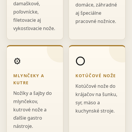
damaškové,
domáce, záhradné
poľovnícke,
aj špeciálne
filetovacie aj
pracovné nožnice.
vykosťovacie nože.
⚙️
⭕
MLYNČEKY A
KOTÚČOVÉ NOŽE
KUTRE
Kotúčové nože do
Nožíky a šajby do
krájačov na šunku,
mlynčekov,
syr, mäso a
kutrové nože a
kuchynské stroje.
ďalšie gastro
nástroje.