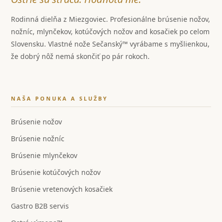
Rodinná dielňa z Miezgoviec. Profesionálne brúsenie nožov,
nožníc, mlynčekov, kotúčových nožov and kosačiek po celom
Slovensku. Vlastné nože Sečanský™ vyrábame s myšlienkou,
že dobrý nôž nemá skončiť po pár rokoch.
NAŠA PONUKA A SLUŽBY
Brúsenie nožov
Brúsenie nožníc
Brúsenie mlynčekov
Brúsenie kotúčových nožov
Brúsenie vretenových kosačiek
Gastro B2B servis