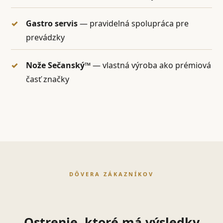
Gastro servis
— pravidelná spolupráca pre
prevádzky
Nože Sečanský™
— vlastná výroba ako prémiová
časť značky
DÔVERA ZÁKAZNÍKOV
Ostrenie, ktoré má výsledky