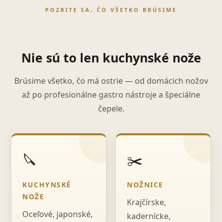
POZRITE SA, ČO VŠETKO BRÚSIME
Nie sú to len kuchynské nože
Brúsime všetko, čo má ostrie — od domácich nožov
až po profesionálne gastro nástroje a špeciálne
čepele.
🔪
✂️
KUCHYNSKÉ
NOŽNICE
NOŽE
Krajčírske,
Oceľové, japonské,
kadernícke,