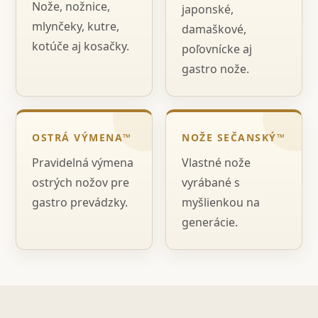
Nože, nožnice,
japonské,
mlynčeky, kutre,
damaškové,
kotúče aj kosačky.
poľovnícke aj
gastro nože.
OSTRÁ VÝMENA™
NOŽE SEČANSKÝ™
Pravidelná výmena
Vlastné nože
ostrých nožov pre
vyrábané s
gastro prevádzky.
myšlienkou na
generácie.