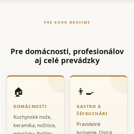
PRE KOHO BRÚSIME
Pre domácnosti, profesionálov
aj celé prevádzky
🏠
👨‍🍳
DOMÁCNOSTI
GASTRO A
ŠÉFKUCHÁRI
Kuchynské nože,
Pravidelné
keramika, nožnice,
brúsenie, Ostrá
mlynčeky. Pošlite