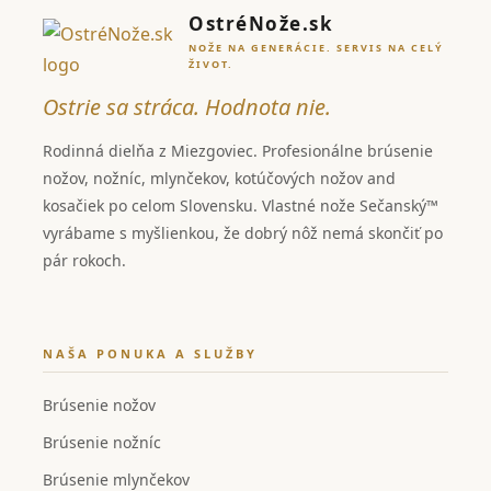
OstréNože.sk
NOŽE NA GENERÁCIE. SERVIS NA CELÝ
ŽIVOT.
Ostrie sa stráca. Hodnota nie.
Rodinná dielňa z Miezgoviec. Profesionálne brúsenie
nožov, nožníc, mlynčekov, kotúčových nožov and
kosačiek po celom Slovensku. Vlastné nože Sečanský™
vyrábame s myšlienkou, že dobrý nôž nemá skončiť po
pár rokoch.
NAŠA PONUKA A SLUŽBY
Brúsenie nožov
Brúsenie nožníc
Brúsenie mlynčekov