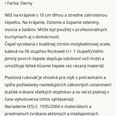
• Farba: čierny
Nôž na krájanie s 10 cm dlhou a stredne zahrotenou
čepeľou. Na krájanie, čistenie a šúpanie zeleniny,
ovocia a šalátov. Môže byť použitý v profesionálnych
kuchyniach aj v domácnosti.
Čepeľ vyrobená z kvalitnej chróm-molybdénovej ocele,
kalená na 56 stupňov Rockwell (+/- 1 stupeň).Veľmi
jemný povrch čepele zlepšuje odolnosť voči hrdzi a
umožňuje ľahké kĺzanie čepele cez rezaný materiál.
Plastová rukoväť je vhodná pre styk s potravinami a
spĺňa požiadavky nasledujúcich zákonných ustanovení
(každé vrátane všetkých doplnkov a vo verzii platnej v
čase vyhotovenia tohto vyhlásenia):
Nariadenie (ES) č. 1935/2004 o materiáloch a
predmetoch (vrátane aktívnych a inteligentných