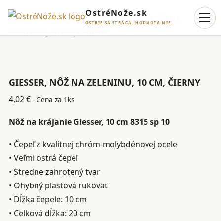
OstréNože.sk
Domov
/
Nože
/
Kuchárske
/ GIESSER, NÔŽ NA
OSTRIE SA STRÁCA. HODNOTA NIE.
ZELENINU, 10 CM, ČIERNY
GIESSER, NÔŽ NA ZELENINU, 10 CM, ČIERNY
4,02
€
- Cena za 1ks
Nôž na krájanie Giesser, 10 cm 8315 sp 10
• Čepeľ z kvalitnej chróm-molybdénovej ocele
• Veľmi ostrá čepeľ
• Stredne zahrotený tvar
• Ohybný plastová rukoväť
• Dĺžka čepele: 10 cm
• Celková dĺžka: 20 cm