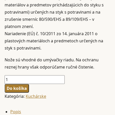
materiálov a predmetov prichádzajúcich do styku s
potravinami) určených na styk s potravinami a na
zrušenie smerníc 80/590/EHS a 89/109/EHS – v
platnom znení.
Nariadenie (EÚ) č. 10/2011 zo 14. januára 2011 o
plastových materiáloch a predmetoch určených na
styk s potravinami.
Nože sú vhodné do umývačky riadu. Na ochranu
reznej hrany však odporúčame ručné čistenie.
množstvo
GIESSER,
Do košíka
NÔŽ
Kategória:
Kuchárske
NA
ZELENINU,
Popis
10