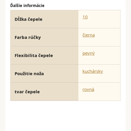
Ďalšie informácie
10
Dĺžka čepele
čierna
Farba rúčky
pevný
Flexibilita čepele
kuchársky
Použitie noža
rovná
tvar čepele