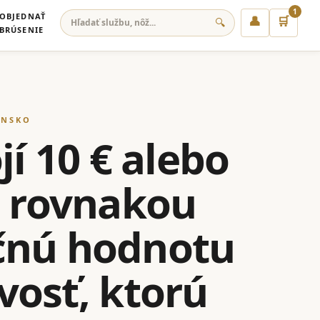
1
OBJEDNAŤ
👤
🛒
🔍
BRÚSENIE
ENSKO
jí 10 € alebo
s rovnakou
očnú hodnotu
ivosť, ktorú