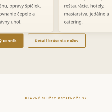
énu, opravy špičiek,
reštaurácie, hotely,
ovnanie čepele a
mäsiarstva, jedálne a
ávny uhol.
catering.
lý cenník
Detail brúsenia nožov
HLAVNÉ SLUŽBY OSTRÉNOŽE.SK