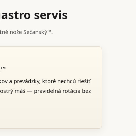
astro servis
stné nože Sečanský™.
a™
ov a prevádzky, ktoré nechcú riešiť
 ostrý máš — pravidelná rotácia bez