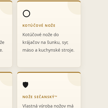
⭕
KOTÚČOVÉ NOŽE
Kotúčové nože do
že
krájačov na šunku, syr,
e.
mäso a kuchynské stroje.
🛡️
NOŽE SEČANSKÝ™
Vlastná výroba nožov má