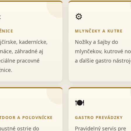
️
⚙️
ŽNICE
MLYNČEKY A KUTRE
jčírske, kadernícke,
Nožíky a šajby do
áce, záhradné aj
mlynčekov, kutrové no
ciálne pracovné
a ďalšie gastro nástroj
nice.

🍽️
TDOOR A POĽOVNÍCKE
GASTRO PREVÁDZKY
ustné ostrie do
Pravidelný servis pre