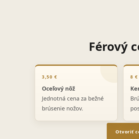
Férový c
3,50 €
8 €
Oceľový nôž
Ke
Jednotná cena za bežné
Br
brúsenie nožov.
po
Otvoriť c