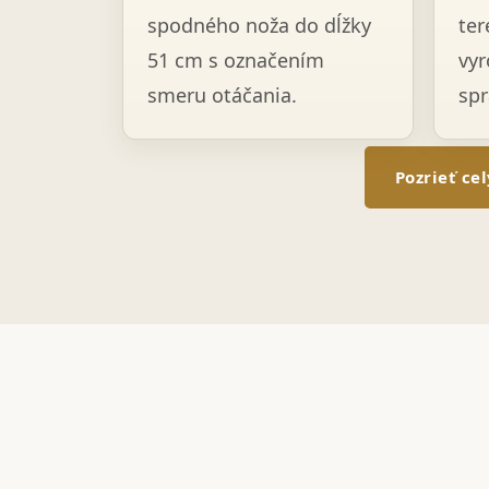
spodného noža do dĺžky
ter
51 cm s označením
vyr
smeru otáčania.
spr
Pozrieť ce