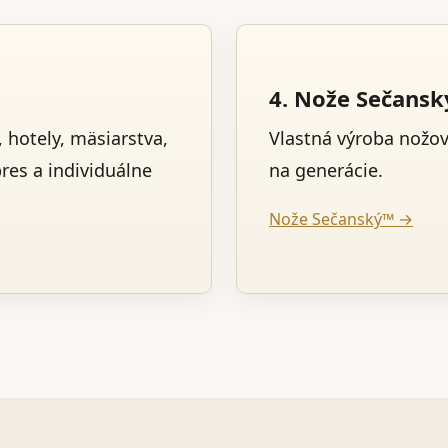
4. Nože Sečans
 hotely, mäsiarstva,
Vlastná výroba nožo
pres a individuálne
na generácie.
Nože Sečanský™ →