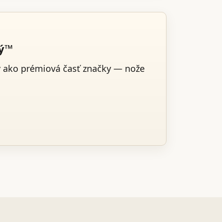
ký™
v ako prémiová časť značky — nože