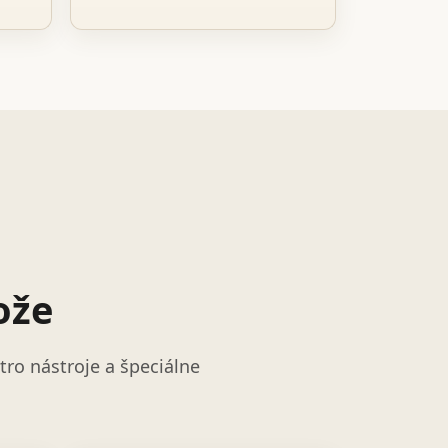
ože
ro nástroje a špeciálne