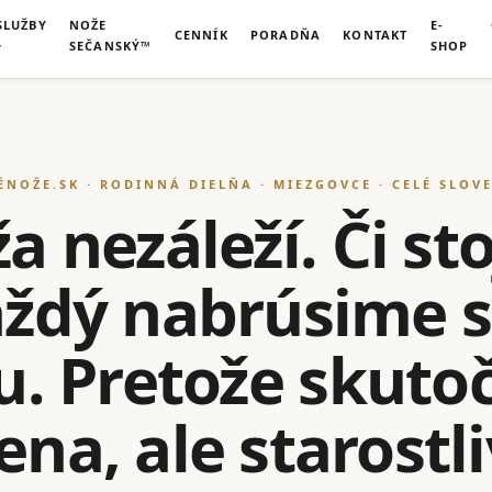
SLUŽBY
NOŽE
E-
CENNÍK
PORADŇA
KONTAKT
SEČANSKÝ™
SHOP
ÉNOŽE.SK · RODINNÁ DIELŇA · MIEZGOVCE · CELÉ SLOV
 nezáleží. Či sto
každý nabrúsime 
u. Pretože skut
na, ale starostl