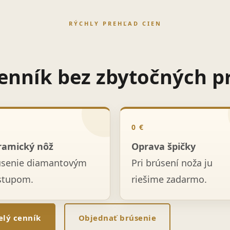
RÝCHLY PREHĽAD CIEN
enník bez zbytočných p
0 €
ramický nôž
Oprava špičky
úsenie diamantovým
Pri brúsení noža ju
stupom.
riešime zadarmo.
elý cenník
Objednať brúsenie