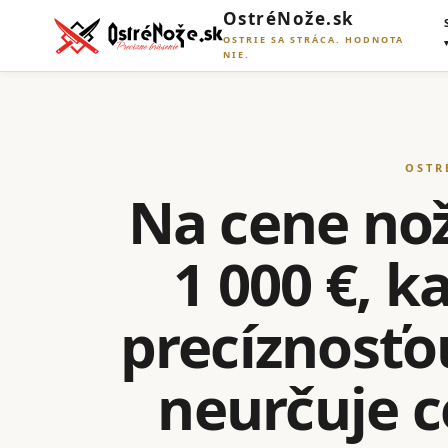
OstréNože.sk
OSTRIE SA STRÁCA. HODNOTA
NIE.
OSTR
Na cene noža
1 000 €, 
precíznosťo
neurčuje ce