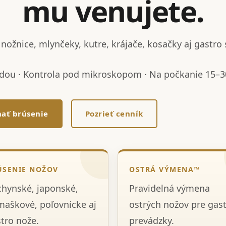
mu venujete.
nožnice, mlynčeky, kutre, krájače, kosačky aj gastro 
dou · Kontrola pod mikroskopom · Na počkanie 15–30
ať brúsenie
Pozrieť cenník
ÚSENIE NOŽOV
OSTRÁ VÝMENA™
hynské, japonské,
Pravidelná výmena
aškové, poľovnícke aj
ostrých nožov pre gas
tro nože.
prevádzky.