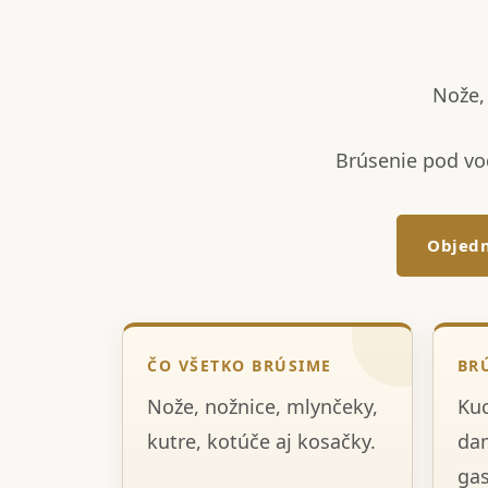
Nože, 
Brúsenie pod vo
Objedn
ČO VŠETKO BRÚSIME
BR
Nože, nožnice, mlynčeky,
Kuc
kutre, kotúče aj kosačky.
dam
gas