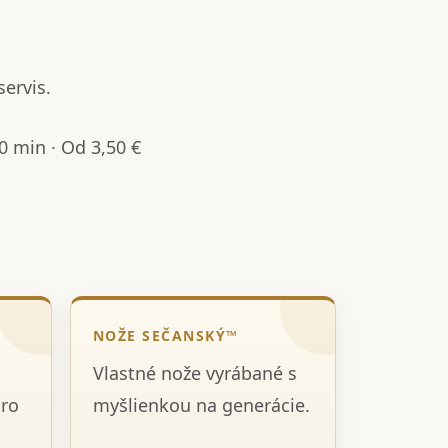
servis.
 min · Od 3,50 €
NOŽE SEČANSKÝ™
Vlastné nože vyrábané s
tro
myšlienkou na generácie.