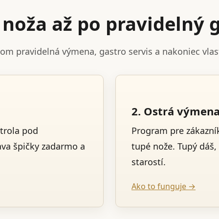
noža až po pravidelný g
tom pravidelná výmena, gastro servis a nakoniec vla
2. Ostrá výmen
trola pod
Program pre zákazník
ava špičky zadarmo a
tupé nože. Tupý dáš,
starostí.
Ako to funguje →