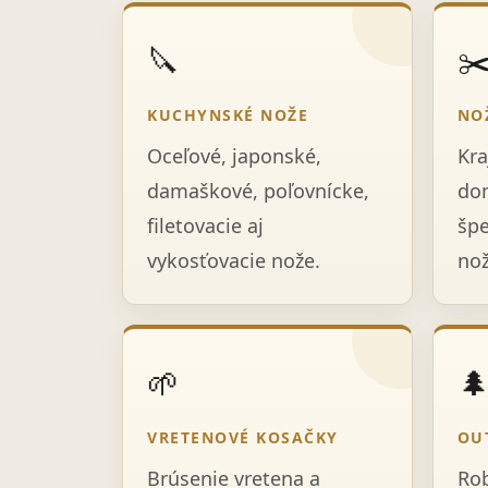
🔪
✂
KUCHYNSKÉ NOŽE
NO
Oceľové, japonské,
Kra
damaškové, poľovnícke,
dom
filetovacie aj
špe
vykosťovacie nože.
nož
🌱

VRETENOVÉ KOSAČKY
OU
Brúsenie vretena a
Rob