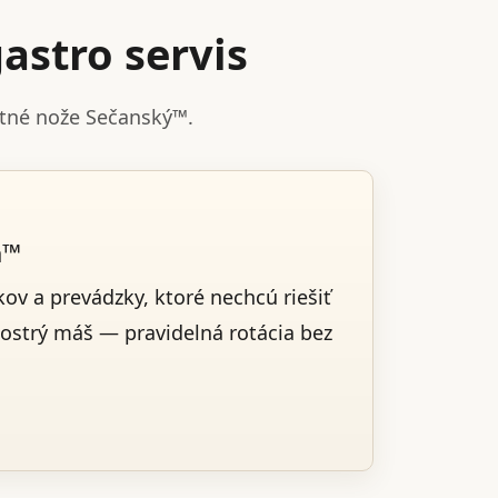
astro servis
stné nože Sečanský™.
a™
ov a prevádzky, ktoré nechcú riešiť
 ostrý máš — pravidelná rotácia bez