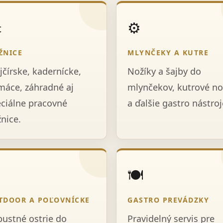
️
⚙️
ŽNICE
MLYNČEKY A KUTRE
jčírske, kadernícke,
Nožíky a šajby do
áce, záhradné aj
mlynčekov, kutrové no
ciálne pracovné
a ďalšie gastro nástroj
nice.

🍽️
TDOOR A POĽOVNÍCKE
GASTRO PREVÁDZKY
ustné ostrie do
Pravidelný servis pre