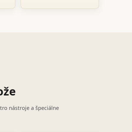
ože
ro nástroje a špeciálne