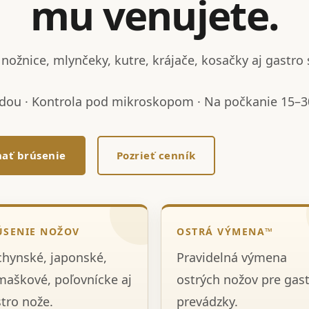
mu venujete.
nožnice, mlynčeky, kutre, krájače, kosačky aj gastro 
dou · Kontrola pod mikroskopom · Na počkanie 15–30
ať brúsenie
Pozrieť cenník
ÚSENIE NOŽOV
OSTRÁ VÝMENA™
hynské, japonské,
Pravidelná výmena
aškové, poľovnícke aj
ostrých nožov pre gas
tro nože.
prevádzky.