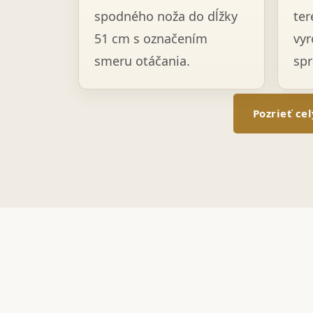
spodného noža do dĺžky
ter
51 cm s označením
vyr
smeru otáčania.
spr
Pozrieť ce