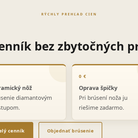
RÝCHLY PREHĽAD CIEN
enník bez zbytočných p
0 €
ramický nôž
Oprava špičky
úsenie diamantovým
Pri brúsení noža ju
stupom.
riešime zadarmo.
elý cenník
Objednať brúsenie