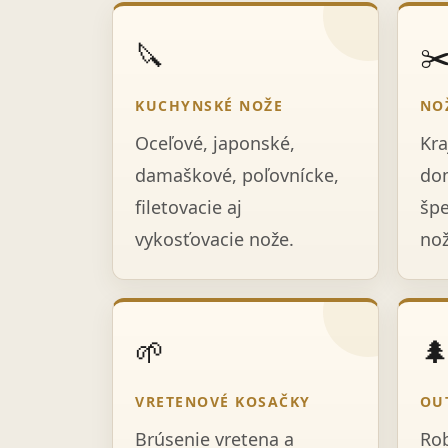
🔪
✂
KUCHYNSKÉ NOŽE
NO
Oceľové, japonské,
Kra
damaškové, poľovnícke,
dom
filetovacie aj
špe
vykosťovacie nože.
nož
🌱

VRETENOVÉ KOSAČKY
OU
Brúsenie vretena a
Rob