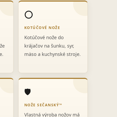
⭕
KOTÚČOVÉ NOŽE
Kotúčové nože do
že
krájačov na šunku, syr,
e.
mäso a kuchynské stroje.
🛡️
NOŽE SEČANSKÝ™
Vlastná výroba nožov má