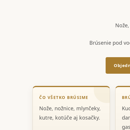
Nože, 
Brúsenie pod vo
Objedn
ČO VŠETKO BRÚSIME
BR
Nože, nožnice, mlynčeky,
Kuc
kutre, kotúče aj kosačky.
dam
gas