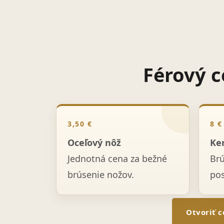
Férový c
3,50 €
8 €
Oceľový nôž
Ke
Jednotná cena za bežné
Br
brúsenie nožov.
po
Otvoriť c