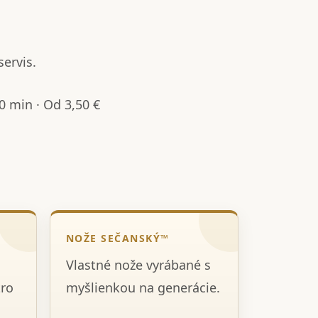
servis.
 min · Od 3,50 €
NOŽE SEČANSKÝ™
Vlastné nože vyrábané s
tro
myšlienkou na generácie.