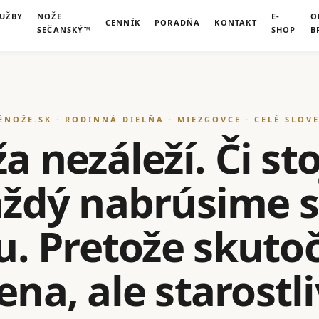
LUŽBY
NOŽE
E-
O
CENNÍK
PORADŇA
KONTAKT
SEČANSKÝ™
SHOP
B
ÉNOŽE.SK · RODINNÁ DIELŇA · MIEZGOVCE · CELÉ SLOV
 nezáleží. Či sto
každý nabrúsime 
u. Pretože skut
na, ale starostl