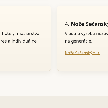
4. Nože Sečans
 hotely, mäsiarstva,
Vlastná výroba nožo
pres a individuálne
na generácie.
Nože Sečanský™ →