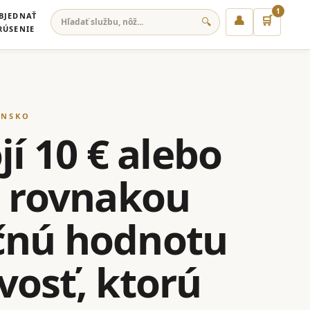
1
BJEDNAŤ
👤
🛒
🔍
RÚSENIE
ENSKO
jí 10 € alebo
s rovnakou
očnú hodnotu
ivosť, ktorú