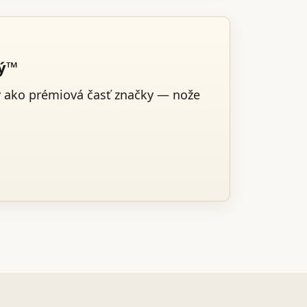
ký™
v ako prémiová časť značky — nože