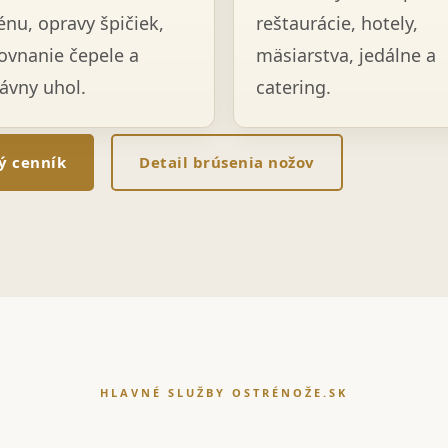
énu, opravy špičiek,
reštaurácie, hotely,
ovnanie čepele a
mäsiarstva, jedálne a
ávny uhol.
catering.
lý cenník
Detail brúsenia nožov
HLAVNÉ SLUŽBY OSTRÉNOŽE.SK