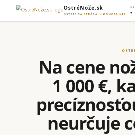
OstréNože.sk
S
OSTRIE SA STRÁCA. HODNOTA NIE.
OSTR
Na cene noža
1 000 €, 
precíznosťo
neurčuje ce