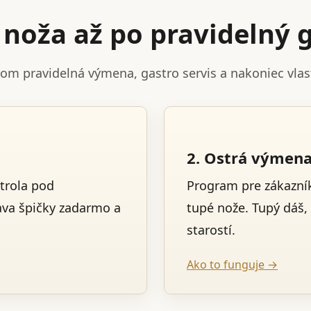
noža až po pravidelný g
tom pravidelná výmena, gastro servis a nakoniec vla
2. Ostrá výmen
trola pod
Program pre zákazník
ava špičky zadarmo a
tupé nože. Tupý dáš,
starostí.
Ako to funguje →