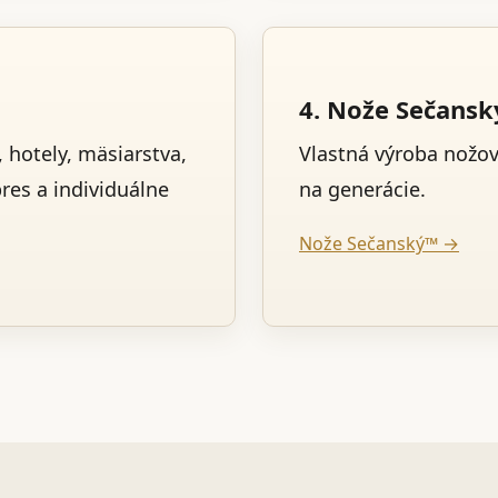
4. Nože Sečans
 hotely, mäsiarstva,
Vlastná výroba nožo
pres a individuálne
na generácie.
Nože Sečanský™ →