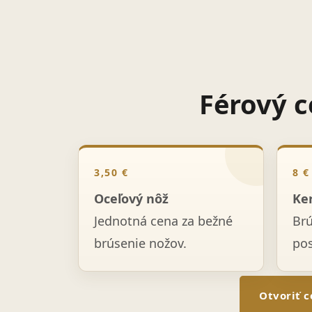
Férový c
3,50 €
8 €
Oceľový nôž
Ke
Jednotná cena za bežné
Br
brúsenie nožov.
po
Otvoriť c