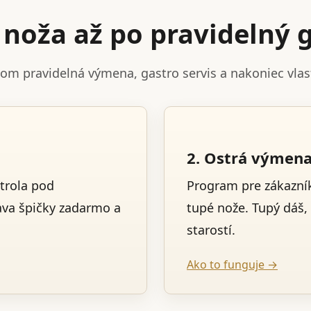
noža až po pravidelný g
tom pravidelná výmena, gastro servis a nakoniec vla
2. Ostrá výmen
trola pod
Program pre zákazník
ava špičky zadarmo a
tupé nože. Tupý dáš,
starostí.
Ako to funguje →