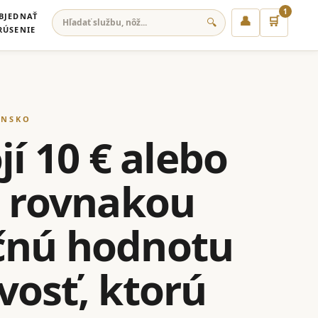
1
BJEDNAŤ
👤
🛒
🔍
RÚSENIE
ENSKO
jí 10 € alebo
s rovnakou
očnú hodnotu
ivosť, ktorú