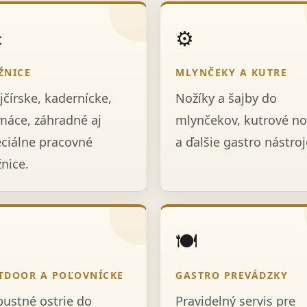
️
⚙️
ŽNICE
MLYNČEKY A KUTRE
jčírske, kadernícke,
Nožíky a šajby do
áce, záhradné aj
mlynčekov, kutrové no
ciálne pracovné
a ďalšie gastro nástroj
nice.

🍽️
TDOOR A POĽOVNÍCKE
GASTRO PREVÁDZKY
ustné ostrie do
Pravidelný servis pre