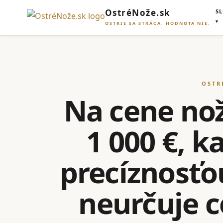
OstréNože.sk
S
OSTRIE SA STRÁCA. HODNOTA NIE.
OSTR
Na cene noža
1 000 €, 
precíznosťo
neurčuje ce