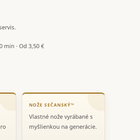
servis.
 min · Od 3,50 €
NOŽE SEČANSKÝ™
Vlastné nože vyrábané s
tro
myšlienkou na generácie.