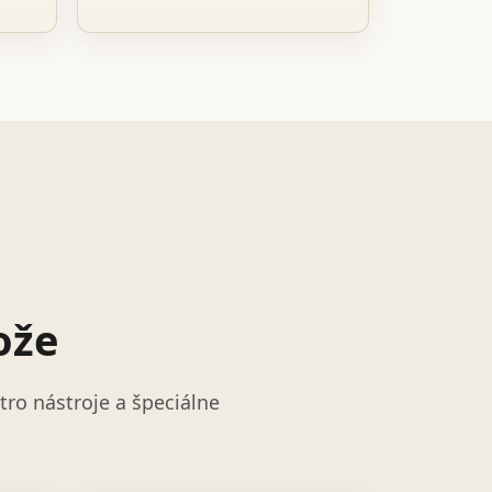
ože
ro nástroje a špeciálne