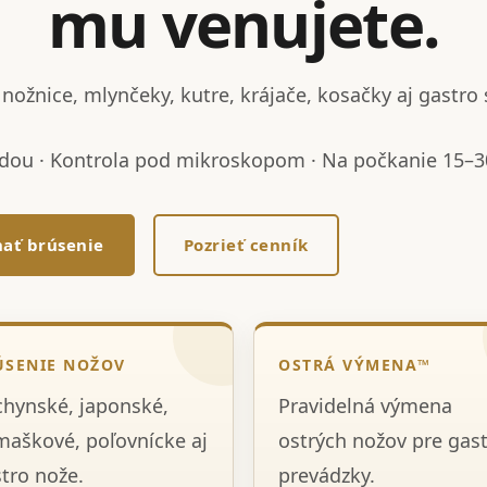
mu venujete.
nožnice, mlynčeky, kutre, krájače, kosačky aj gastro 
dou · Kontrola pod mikroskopom · Na počkanie 15–30
ať brúsenie
Pozrieť cenník
ÚSENIE NOŽOV
OSTRÁ VÝMENA™
hynské, japonské,
Pravidelná výmena
aškové, poľovnícke aj
ostrých nožov pre gas
tro nože.
prevádzky.