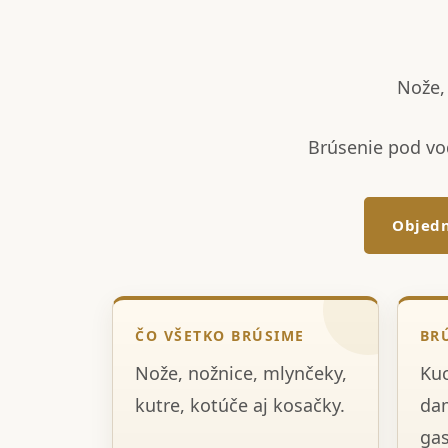
Nože, 
Brúsenie pod vo
Objedn
ČO VŠETKO BRÚSIME
BR
Nože, nožnice, mlynčeky,
Kuc
kutre, kotúče aj kosačky.
dam
gas