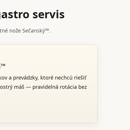
astro servis
stné nože Sečanský™.
a™
ov a prevádzky, ktoré nechcú riešiť
 ostrý máš — pravidelná rotácia bez