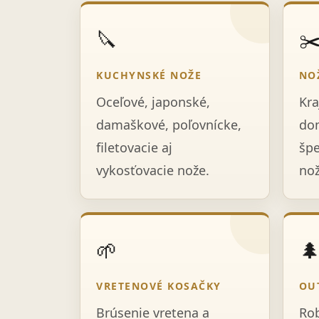
🔪
✂
KUCHYNSKÉ NOŽE
NO
Oceľové, japonské,
Kra
damaškové, poľovnícke,
dom
filetovacie aj
špe
vykosťovacie nože.
nož
🌱

VRETENOVÉ KOSAČKY
OU
Brúsenie vretena a
Rob