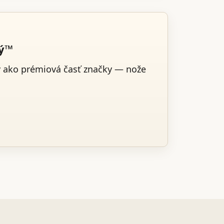
ký™
v ako prémiová časť značky — nože