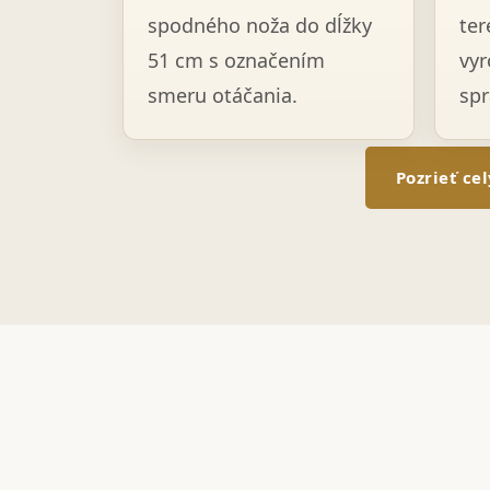
spodného noža do dĺžky
ter
51 cm s označením
vyr
smeru otáčania.
spr
Pozrieť ce