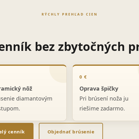
RÝCHLY PREHĽAD CIEN
enník bez zbytočných p
0 €
ramický nôž
Oprava špičky
úsenie diamantovým
Pri brúsení noža ju
stupom.
riešime zadarmo.
elý cenník
Objednať brúsenie