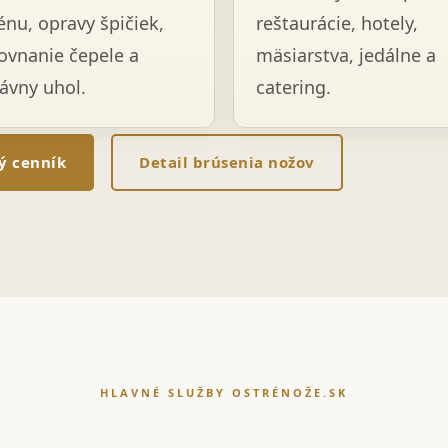
énu, opravy špičiek,
reštaurácie, hotely,
ovnanie čepele a
mäsiarstva, jedálne a
ávny uhol.
catering.
lý cenník
Detail brúsenia nožov
HLAVNÉ SLUŽBY OSTRÉNOŽE.SK