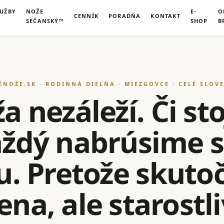
LUŽBY
NOŽE
E-
O
CENNÍK
PORADŇA
KONTAKT
SEČANSKÝ™
SHOP
B
ÉNOŽE.SK · RODINNÁ DIELŇA · MIEZGOVCE · CELÉ SLOV
 nezáleží. Či sto
každý nabrúsime 
u. Pretože skut
na, ale starostl