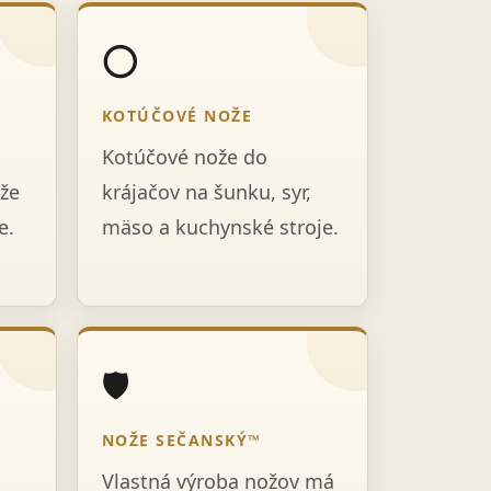
⭕
KOTÚČOVÉ NOŽE
Kotúčové nože do
že
krájačov na šunku, syr,
e.
mäso a kuchynské stroje.
🛡️
NOŽE SEČANSKÝ™
Vlastná výroba nožov má