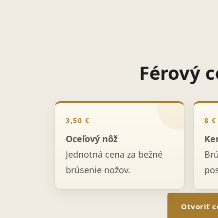
Férový c
3,50 €
8 €
Oceľový nôž
Ke
Jednotná cena za bežné
Br
brúsenie nožov.
po
Otvoriť c