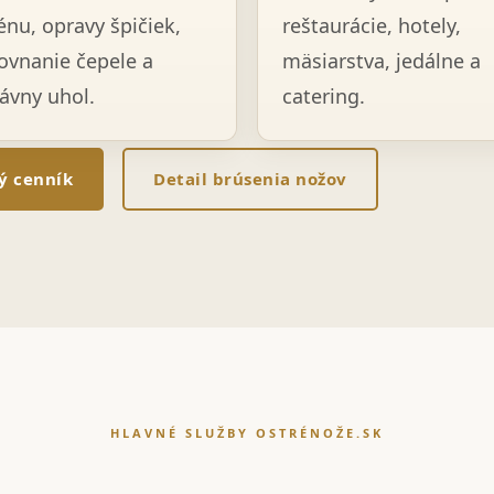
énu, opravy špičiek,
reštaurácie, hotely,
ovnanie čepele a
mäsiarstva, jedálne a
ávny uhol.
catering.
lý cenník
Detail brúsenia nožov
HLAVNÉ SLUŽBY OSTRÉNOŽE.SK