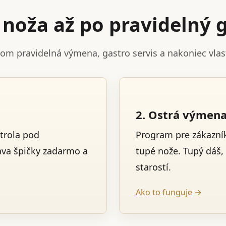
noža až po pravidelný g
tom pravidelná výmena, gastro servis a nakoniec vla
2. Ostrá výmen
trola pod
Program pre zákazník
ava špičky zadarmo a
tupé nože. Tupý dáš,
starostí.
Ako to funguje →