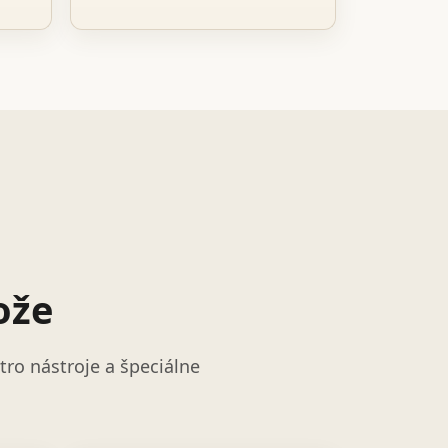
ože
ro nástroje a špeciálne