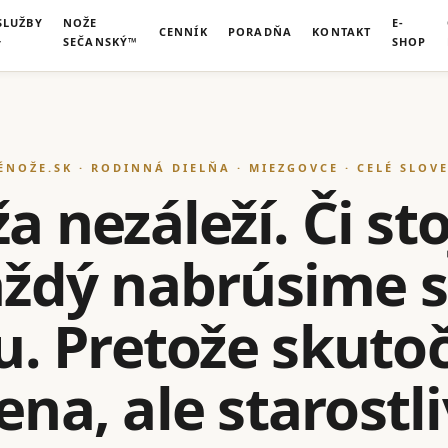
SLUŽBY
NOŽE
E-
CENNÍK
PORADŇA
KONTAKT
SEČANSKÝ™
SHOP
ÉNOŽE.SK · RODINNÁ DIELŇA · MIEZGOVCE · CELÉ SLOV
 nezáleží. Či sto
každý nabrúsime 
u. Pretože skut
na, ale starostl