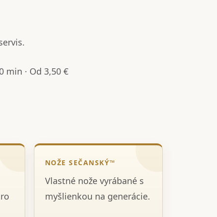
servis.
 min · Od 3,50 €
NOŽE SEČANSKÝ™
Vlastné nože vyrábané s
tro
myšlienkou na generácie.