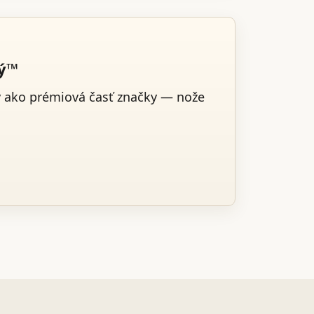
ký™
v ako prémiová časť značky — nože