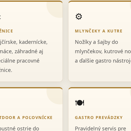
️
⚙️
ŽNICE
MLYNČEKY A KUTRE
jčírske, kadernícke,
Nožíky a šajby do
áce, záhradné aj
mlynčekov, kutrové no
ciálne pracovné
a ďalšie gastro nástroj
nice.

🍽️
TDOOR A POĽOVNÍCKE
GASTRO PREVÁDZKY
ustné ostrie do
Pravidelný servis pre