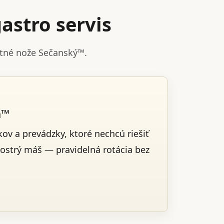
astro servis
stné nože Sečanský™.
a™
ov a prevádzky, ktoré nechcú riešiť
 ostrý máš — pravidelná rotácia bez