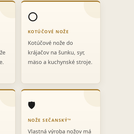
⭕
KOTÚČOVÉ NOŽE
Kotúčové nože do
že
krájačov na šunku, syr,
e.
mäso a kuchynské stroje.
🛡️
NOŽE SEČANSKÝ™
Vlastná výroba nožov má