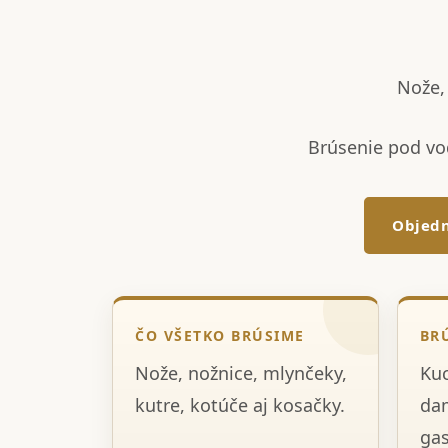
Nože, 
Brúsenie pod vo
Objedn
ČO VŠETKO BRÚSIME
BR
Nože, nožnice, mlynčeky,
Kuc
kutre, kotúče aj kosačky.
dam
gas