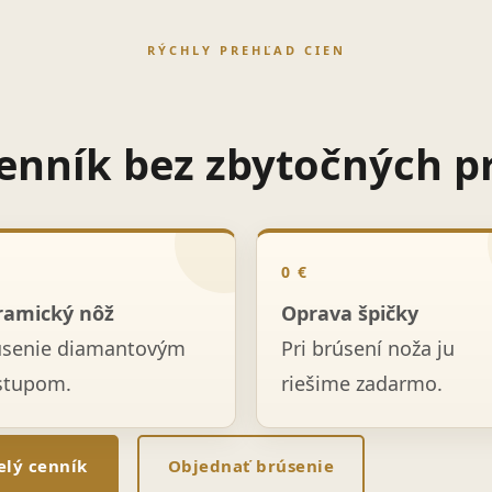
RÝCHLY PREHĽAD CIEN
enník bez zbytočných p
0 €
ramický nôž
Oprava špičky
úsenie diamantovým
Pri brúsení noža ju
stupom.
riešime zadarmo.
elý cenník
Objednať brúsenie