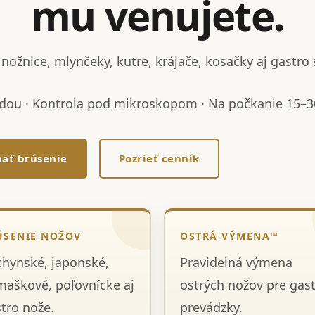
mu venujete.
nožnice, mlynčeky, kutre, krájače, kosačky aj gastro 
dou · Kontrola pod mikroskopom · Na počkanie 15–30
ať brúsenie
Pozrieť cenník
ÚSENIE NOŽOV
OSTRÁ VÝMENA™
hynské, japonské,
Pravidelná výmena
aškové, poľovnícke aj
ostrých nožov pre gas
tro nože.
prevádzky.