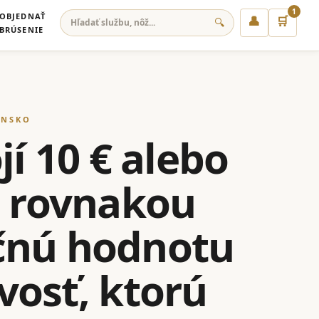
1
OBJEDNAŤ
👤
🛒
🔍
BRÚSENIE
ENSKO
jí 10 € alebo
s rovnakou
očnú hodnotu
ivosť, ktorú