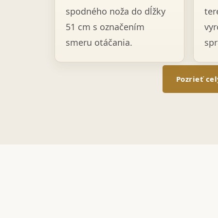
spodného noža do dĺžky
ter
51 cm s označením
vyr
smeru otáčania.
spr
Pozrieť ce