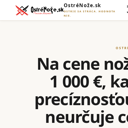
OstréNože.sk
OSTRIE SA STRÁCA. HODNOTA
NIE.
OSTR
Na cene noža
1 000 €, 
precíznosťo
neurčuje ce