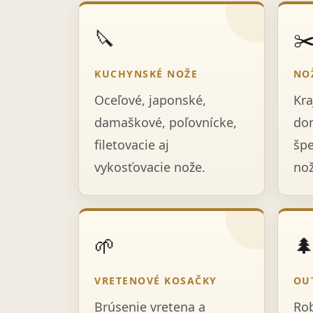
🔪
✂
KUCHYNSKÉ NOŽE
NO
Oceľové, japonské,
Kra
damaškové, poľovnícke,
dom
filetovacie aj
špe
vykosťovacie nože.
nož
🌱

VRETENOVÉ KOSAČKY
OU
Brúsenie vretena a
Rob