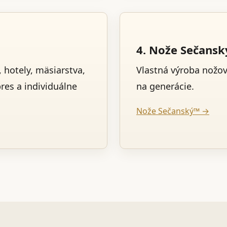
4. Nože Sečans
 hotely, mäsiarstva,
Vlastná výroba nožo
pres a individuálne
na generácie.
Nože Sečanský™ →