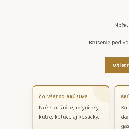
Nože, 
Brúsenie pod vo
Objedn
ČO VŠETKO BRÚSIME
BR
Nože, nožnice, mlynčeky,
Kuc
kutre, kotúče aj kosačky.
dam
gas