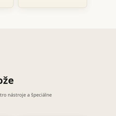
ože
ro nástroje a špeciálne