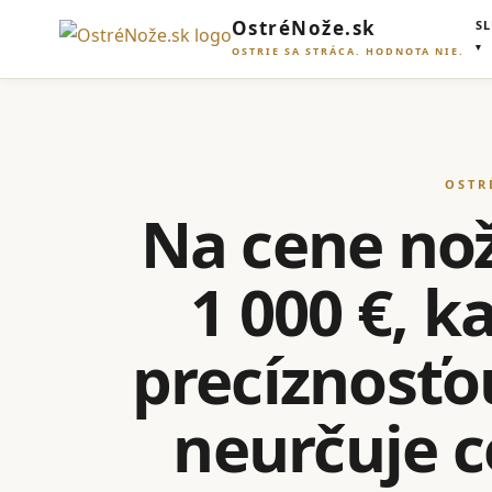
OstréNože.sk
S
OSTRIE SA STRÁCA. HODNOTA NIE.
OSTR
Na cene noža
1 000 €, 
precíznosťo
neurčuje ce