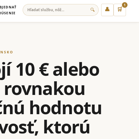
1
BJEDNAŤ
👤
🛒
🔍
RÚSENIE
ENSKO
jí 10 € alebo
s rovnakou
očnú hodnotu
ivosť, ktorú