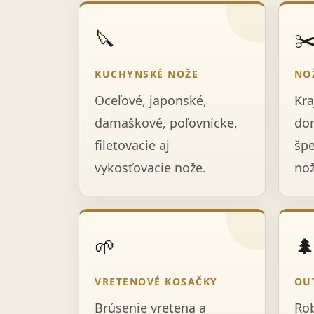
🔪
✂
KUCHYNSKÉ NOŽE
NO
Oceľové, japonské,
Kra
damaškové, poľovnícke,
dom
filetovacie aj
špe
vykosťovacie nože.
nož
🌱

VRETENOVÉ KOSAČKY
OU
Brúsenie vretena a
Rob