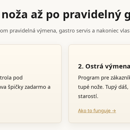
noža až po pravidelný g
tom pravidelná výmena, gastro servis a nakoniec vla
2. Ostrá výmen
trola pod
Program pre zákazník
ava špičky zadarmo a
tupé nože. Tupý dáš,
starostí.
Ako to funguje →