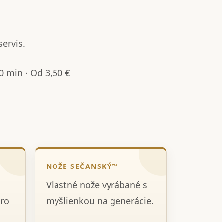
servis.
 min · Od 3,50 €
NOŽE SEČANSKÝ™
Vlastné nože vyrábané s
tro
myšlienkou na generácie.