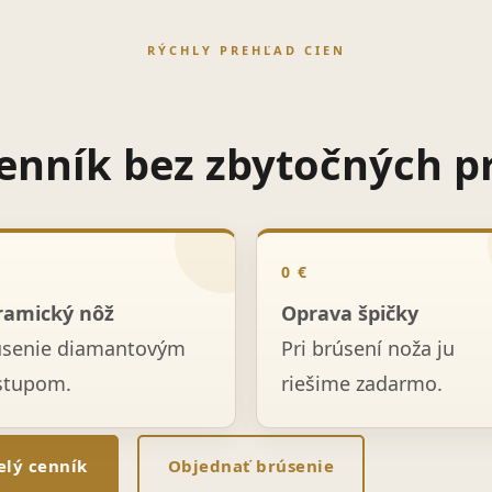
RÝCHLY PREHĽAD CIEN
enník bez zbytočných p
0 €
ramický nôž
Oprava špičky
úsenie diamantovým
Pri brúsení noža ju
stupom.
riešime zadarmo.
elý cenník
Objednať brúsenie