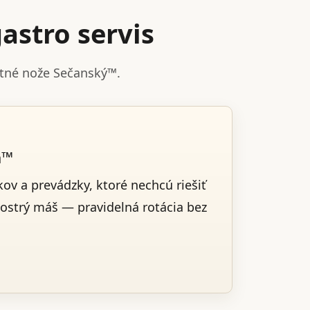
astro servis
stné nože Sečanský™.
a™
ov a prevádzky, ktoré nechcú riešiť
 ostrý máš — pravidelná rotácia bez