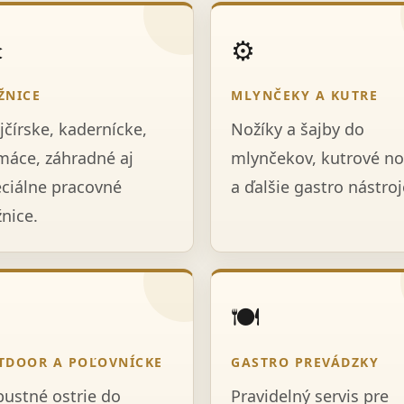
️
⚙️
ŽNICE
MLYNČEKY A KUTRE
jčírske, kadernícke,
Nožíky a šajby do
áce, záhradné aj
mlynčekov, kutrové no
ciálne pracovné
a ďalšie gastro nástroj
nice.

🍽️
TDOOR A POĽOVNÍCKE
GASTRO PREVÁDZKY
ustné ostrie do
Pravidelný servis pre