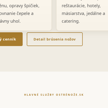
énu, opravy špičiek,
reštaurácie, hotely,
ovnanie čepele a
mäsiarstva, jedálne a
ávny uhol.
catering.
lý cenník
Detail brúsenia nožov
HLAVNÉ SLUŽBY OSTRÉNOŽE.SK