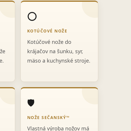
⭕
KOTÚČOVÉ NOŽE
Kotúčové nože do
že
krájačov na šunku, syr,
e.
mäso a kuchynské stroje.
🛡️
NOŽE SEČANSKÝ™
Vlastná výroba nožov má