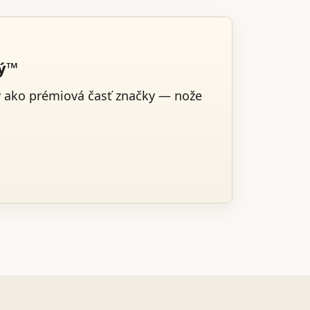
ký™
v ako prémiová časť značky — nože