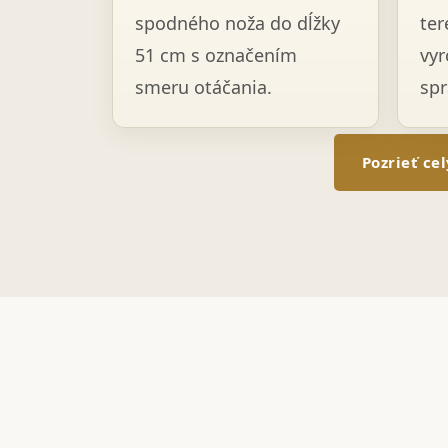
spodného noža do dĺžky
ter
51 cm s označením
vyr
smeru otáčania.
spr
Pozrieť ce