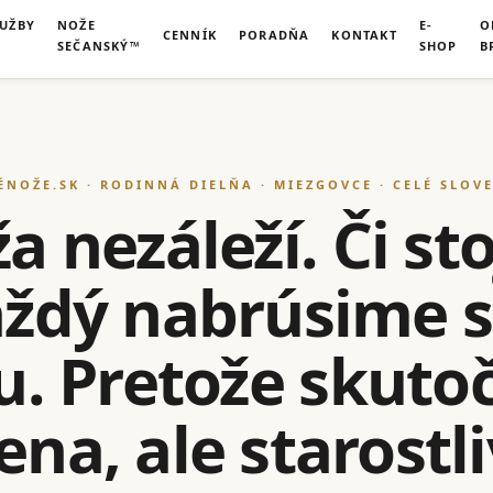
LUŽBY
NOŽE
E-
O
CENNÍK
PORADŇA
KONTAKT
SEČANSKÝ™
SHOP
B
ÉNOŽE.SK · RODINNÁ DIELŇA · MIEZGOVCE · CELÉ SLOV
 nezáleží. Či sto
každý nabrúsime 
u. Pretože skut
na, ale starostl