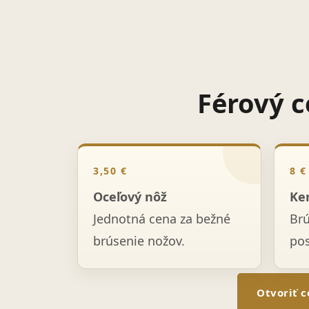
Férový c
3,50 €
8 €
Oceľový nôž
Ke
Jednotná cena za bežné
Br
brúsenie nožov.
po
Otvoriť c