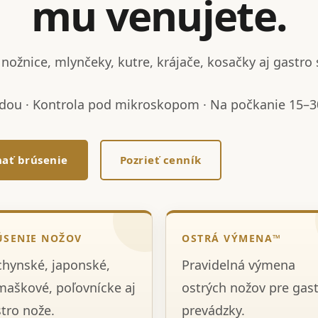
mu venujete.
nožnice, mlynčeky, kutre, krájače, kosačky aj gastro 
dou · Kontrola pod mikroskopom · Na počkanie 15–30
ať brúsenie
Pozrieť cenník
ÚSENIE NOŽOV
OSTRÁ VÝMENA™
hynské, japonské,
Pravidelná výmena
aškové, poľovnícke aj
ostrých nožov pre gas
tro nože.
prevádzky.