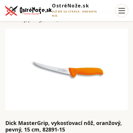
OstréNože.sk
Domov
/
Nože
/ Dick MasterGrip, vykosťovací nôž,
OSTRIE SA STRÁCA. HODNOTA
NIE.
oranžový, pevný, 15 cm, 82891-15
Dick MasterGrip, vykosťovací nôž, oranžový,
pevný, 15 cm, 82891-15