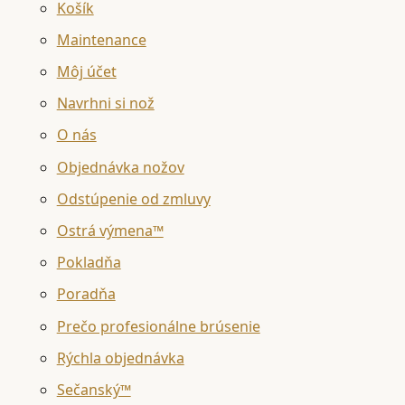
Košík
Maintenance
Môj účet
Navrhni si nož
O nás
Objednávka nožov
Odstúpenie od zmluvy
Ostrá výmena™
Pokladňa
Poradňa
Prečo profesionálne brúsenie
Rýchla objednávka
Sečanský™