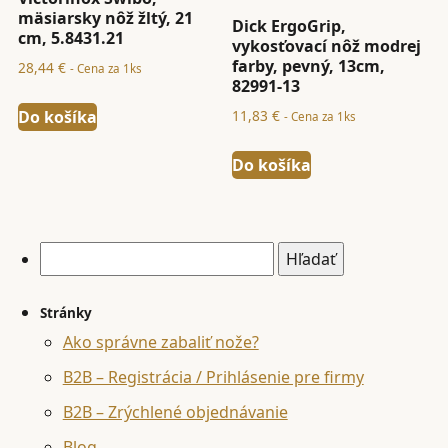
mäsiarsky nôž žltý, 21
Dick ErgoGrip,
cm, 5.8431.21
vykosťovací nôž modrej
farby, pevný, 13cm,
28,44
€
- Cena za 1ks
82991-13
Do košíka
11,83
€
- Cena za 1ks
Do košíka
Hľadať:
Stránky
Ako správne zabaliť nože?
B2B – Registrácia / Prihlásenie pre firmy
B2B – Zrýchlené objednávanie
Blog