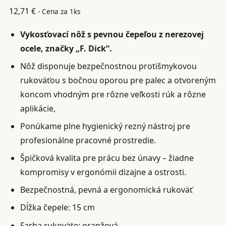
12,71
€
- Cena za 1ks
Vykosťovací nôž s pevnou čepeľou z nerezovej
ocele, značky „F. Dick“.
Nôž disponuje bezpečnostnou protišmykovou
rukoväťou s bočnou oporou pre palec a otvoreným
koncom vhodným pre rôzne veľkosti rúk a rôzne
aplikácie,
Ponúkame plne hygienický rezný nástroj pre
profesionálne pracovné prostredie.
Špičková kvalita pre prácu bez únavy – žiadne
kompromisy v ergonómii dizajne a ostrosti.
Bezpečnostná, pevná a ergonomická rukoväť
Dĺžka čepele: 15 cm
Farba rukoväte: oranžová