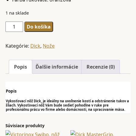
1 na sklade
množstvo
Do košíka
Dick
MasterGrip,
Kategórie:
Dick
,
Nože
vykosťovací
nôž,
Popis
Ďalšie informácie
Recenzie (0)
oranžový,
pevný,
15
Popis
cm,
Vykosťovací nôž Dick, je ideálny na uvoľnenie kostí a odstránenie tukov a
82891-
šliach. Vykosťovací nôž Vám bude sedieť pohodlne v ruke pre
profesionálnu prácu vo firme alebo domácnosti, na spracovanie mäsa.
15
Súvisiace produkty