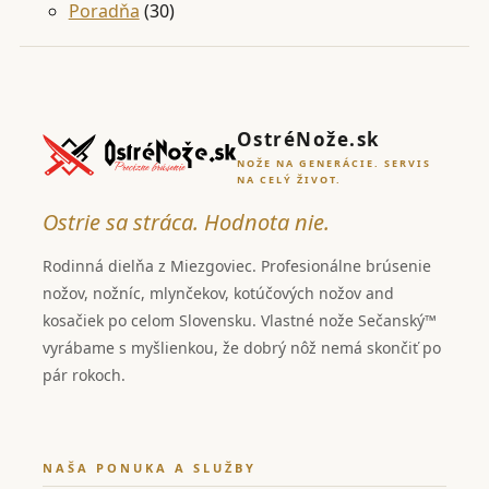
Poradňa
(30)
OstréNože.sk
NOŽE NA GENERÁCIE. SERVIS
NA CELÝ ŽIVOT.
Ostrie sa stráca. Hodnota nie.
Rodinná dielňa z Miezgoviec. Profesionálne brúsenie
nožov, nožníc, mlynčekov, kotúčových nožov and
kosačiek po celom Slovensku. Vlastné nože Sečanský™
vyrábame s myšlienkou, že dobrý nôž nemá skončiť po
pár rokoch.
NAŠA PONUKA A SLUŽBY