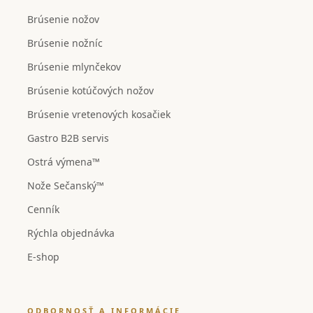
Brúsenie nožov
Brúsenie nožníc
Brúsenie mlynčekov
Brúsenie kotúčových nožov
Brúsenie vretenových kosačiek
Gastro B2B servis
Ostrá výmena™
Nože Sečanský™
Cenník
Rýchla objednávka
E-shop
ODBORNOSŤ A INFORMÁCIE