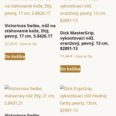
Victorinox Swibo, nôž na
sťahovanie kože, žltý,
Dick MasterGrip,
pevný, 17 cm, 5.8426.17
vykosťovací nôž,
oranžový, pevný, 13 cm,
27,23
€
- Cena za 1ks
82891-13
Do košíka
11,44
€
- Cena za 1ks
Do košíka
Victorinox Swibo,