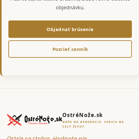
objednávku.
Objednať brúsenie
Pozrieť cenník
OstréNože.sk
NOŽE NA GENERÁCIE. SERVIS NA
CELÝ ŽIVOT.
Ostrie sa stráca. Hodnota nie.