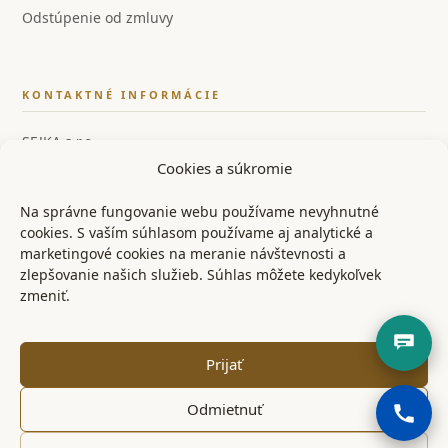
Odstúpenie od zmluvy
KONTAKTNÉ INFORMÁCIE
SEJKA s.r.o.
Cookies a súkromie
IČO: 55858554
IČ DPH: SK2122126259
Na správne fungovanie webu používame nevyhnutné
cookies. S vaším súhlasom používame aj analytické a
📞 +421 948 528 526
marketingové cookies na meranie návštevnosti a
zlepšovanie našich služieb. Súhlas môžete kedykoľvek
✉ info@ostrenoze.sk
zmeniť.
📍 Miezgovce 102, 957 01
Prijať
Odmietnuť
© 2024 OstréNože.sk – Všetky práva vyhradené
KONTAKT
OBCHODNÉ PODMIENKY
REKLAMAČNÝ PORIADOK