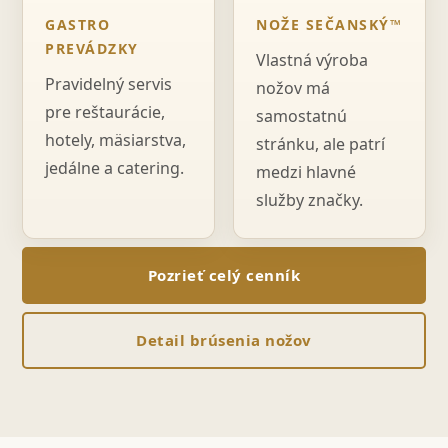
GASTRO
NOŽE SEČANSKÝ™
PREVÁDZKY
Vlastná výroba
Pravidelný servis
nožov má
pre reštaurácie,
samostatnú
hotely, mäsiarstva,
stránku, ale patrí
jedálne a catering.
medzi hlavné
služby značky.
Pozrieť celý cenník
Detail brúsenia nožov