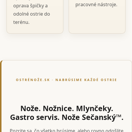
pracovné nástroje.
oprava špičky a
odolné ostrie do
terénu.
OSTRÉNOŽE.SK · NABRÚSIME KAŽDÉ OSTRIE
Nože. Nožnice. Mlynčeky.
Gastro servis. Nože Sečanský™.
Pozrite sa, čo všetko brúsime, alebo rovno odošlite