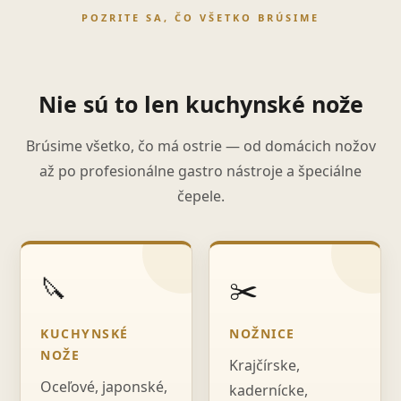
POZRITE SA, ČO VŠETKO BRÚSIME
Nie sú to len kuchynské nože
Brúsime všetko, čo má ostrie — od domácich nožov
až po profesionálne gastro nástroje a špeciálne
čepele.
🔪
✂️
KUCHYNSKÉ
NOŽNICE
NOŽE
Krajčírske,
Oceľové, japonské,
kadernícke,