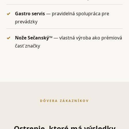
Gastro servis
— pravidelná spolupráca pre
prevádzky
Nože Sečanský™
— vlastná výroba ako prémiová
časť značky
DÔVERA ZÁKAZNÍKOV
Ostrenie, ktoré má výsledky