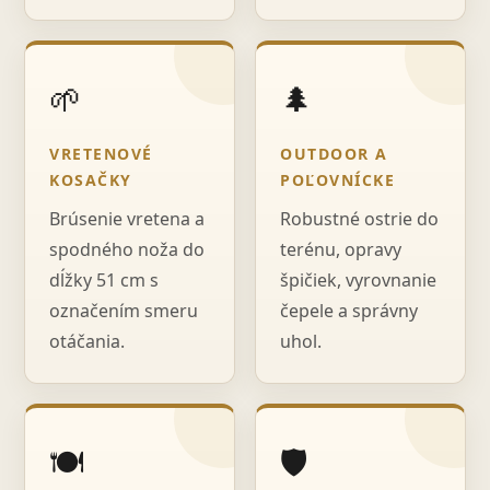
🌱
🌲
VRETENOVÉ
OUTDOOR A
KOSAČKY
POĽOVNÍCKE
Brúsenie vretena a
Robustné ostrie do
spodného noža do
terénu, opravy
dĺžky 51 cm s
špičiek, vyrovnanie
označením smeru
čepele a správny
otáčania.
uhol.
🍽️
🛡️