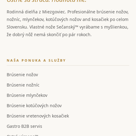
Rodinná dielňa z Miezgoviec. Profesionálne brúsenie nožov,
nožníc, mlynčekov, kotúčových nožov and kosačiek po celom
Slovensku. Vlastné nože Sečanský™ vyrábame s myšlienkou,
že dobrý nôž nemá skončiť po pár rokoch.
NAŠA PONUKA A SLUŽBY
Brúsenie nožov
Brúsenie nožníc
Brúsenie mlynčekov
Brúsenie kotúčových nožov
Brúsenie vretenových kosačiek
Gastro B2B servis