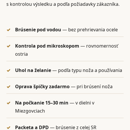
s kontrolou výsledku a podľa požiadavky zákazníka.
Brúsenie pod vodou
— bez prehrievania ocele
Kontrola pod mikroskopom
— rovnomernosť
ostria
Uhol na želanie
— podľa typu noža a používania
Oprava špičky zadarmo
— pri brúsení noža
Na počkanie 15–30 min
— v dielni v
Miezgovciach
Packeta a DPD
— brúsenie z celej SR