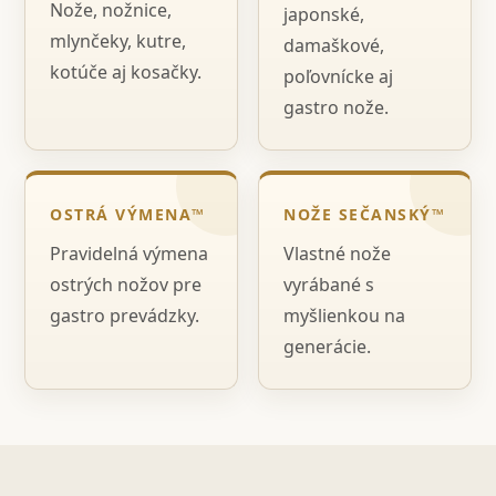
Nože, nožnice,
japonské,
mlynčeky, kutre,
damaškové,
kotúče aj kosačky.
poľovnícke aj
gastro nože.
OSTRÁ VÝMENA™
NOŽE SEČANSKÝ™
Pravidelná výmena
Vlastné nože
ostrých nožov pre
vyrábané s
gastro prevádzky.
myšlienkou na
generácie.