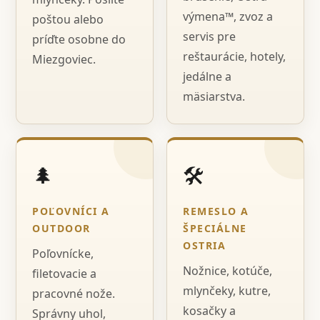
výmena™, zvoz a
poštou alebo
servis pre
príďte osobne do
reštaurácie, hotely,
Miezgoviec.
jedálne a
mäsiarstva.
🌲
🛠️
POĽOVNÍCI A
REMESLO A
OUTDOOR
ŠPECIÁLNE
OSTRIA
Poľovnícke,
Nožnice, kotúče,
filetovacie a
mlynčeky, kutre,
pracovné nože.
kosačky a
Správny uhol,