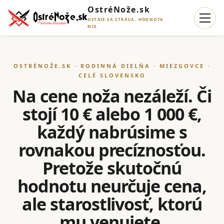
OstréNože.sk
OSTRIE SA STRÁCA. HODNOTA
NIE.
OSTRÉNOŽE.SK · RODINNÁ DIELŇA · MIEZGOVCE ·
CELÉ SLOVENSKO
Na cene noža nezáleží. Či
stojí 10 € alebo 1 000 €,
každý nabrúsime s
rovnakou precíznosťou.
Pretože skutočnú
hodnotu neurčuje cena,
ale starostlivosť, ktorú
mu venujete.