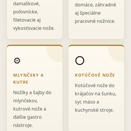
damaškové,
domáce, záhradné
poľovnícke,
aj špeciálne
filetovacie aj
pracovné nožnice.
vykosťovacie nože.
⚙️
⭕
MLYNČEKY A
KOTÚČOVÉ NOŽE
KUTRE
Kotúčové nože do
Nožíky a šajby do
krájačov na šunku,
mlynčekov,
syr, mäso a
kutrové nože a
kuchynské stroje.
ďalšie gastro
nástroje.