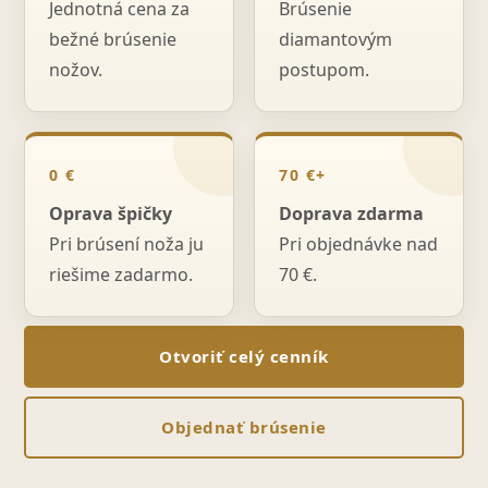
Jednotná cena za
Brúsenie
bežné brúsenie
diamantovým
nožov.
postupom.
0 €
70 €+
Oprava špičky
Doprava zdarma
Pri brúsení noža ju
Pri objednávke nad
riešime zadarmo.
70 €.
Otvoriť celý cenník
Objednať brúsenie