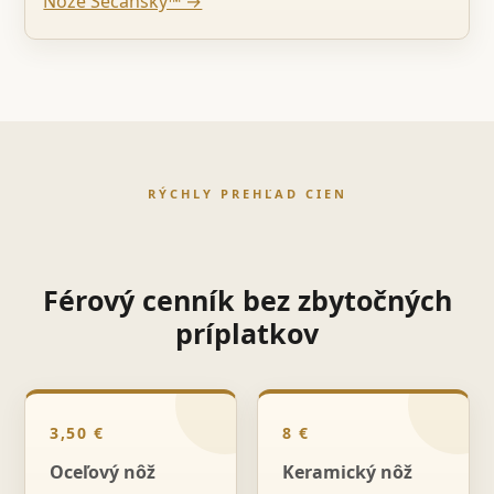
Nože Sečanský™ →
RÝCHLY PREHĽAD CIEN
Férový cenník bez zbytočných
príplatkov
3,50 €
8 €
Oceľový nôž
Keramický nôž