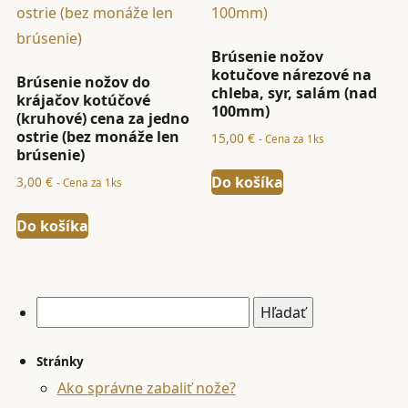
Brúsenie nožov
kotučove nárezové na
Brúsenie nožov do
chleba, syr, salám (nad
krájačov kotúčové
100mm)
(kruhové) cena za jedno
ostrie (bez monáže len
15,00
€
- Cena za 1ks
brúsenie)
Do košíka
3,00
€
- Cena za 1ks
Do košíka
Hľadať:
Stránky
Ako správne zabaliť nože?