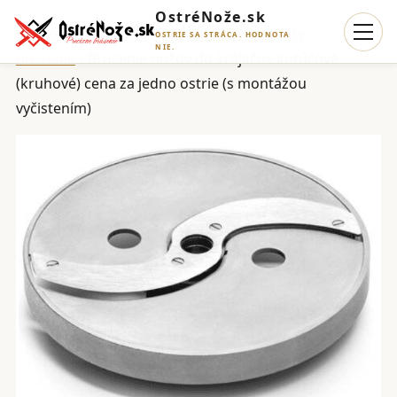
OstréNože.sk
Domov
/
Služby brúsenia
/
krájače a roboty
OSTRIE SA STRÁCA. HODNOTA
NIE.
brúsenie
/ Brúsenie nožov do krájačov kotúčové
(kruhové) cena za jedno ostrie (s montážou
vyčistením)