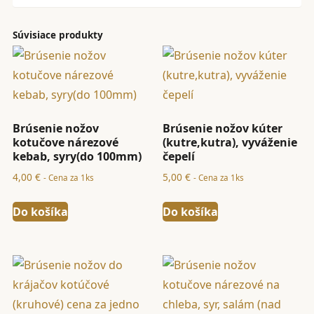
(s
montážou
Súvisiace produkty
vyčistením)
Brúsenie nožov
Brúsenie nožov kúter
kotučove nárezové
(kutre,kutra), vyváženie
kebab, syry(do 100mm)
čepelí
4,00
€
5,00
€
- Cena za 1ks
- Cena za 1ks
Do košíka
Do košíka