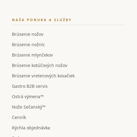
NAŠA PONUKA A SLUŽBY
Brúsenie nožov
Brúsenie nožníc
Brúsenie mlynčekov
Brúsenie kotúčových nožov
Brúsenie vretenových kosačiek
Gastro B2B servis
Ostrá výmena™
Nože Sečanský™
Cenník
Rýchla objednávka