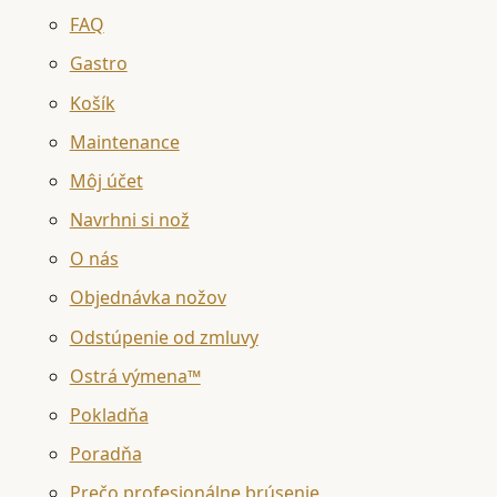
FAQ
Gastro
Košík
Maintenance
Môj účet
Navrhni si nož
O nás
Objednávka nožov
Odstúpenie od zmluvy
Ostrá výmena™
Pokladňa
Poradňa
Prečo profesionálne brúsenie