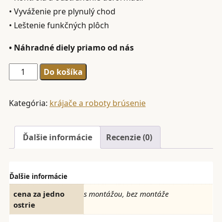
• Vyváženie pre plynulý chod
• Leštenie funkčných plôch
• Náhradné diely priamo od nás
množstvo
Do košíka
Brúsenie
nožov
Kategória:
krájače a roboty brúsenie
do
krájačov
Ďalšie informácie
Recenzie (0)
kotúčové
(kruhové)
cena
Ďalšie informácie
za
cena za jedno
s montážou, bez montáže
jedno
ostrie
ostrie