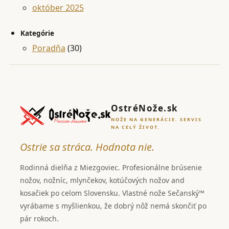
október 2025
Kategórie
Poradňa
(30)
OstréNože.sk
NOŽE NA GENERÁCIE. SERVIS
NA CELÝ ŽIVOT.
Ostrie sa stráca. Hodnota nie.
Rodinná dielňa z Miezgoviec. Profesionálne brúsenie
nožov, nožníc, mlynčekov, kotúčových nožov and
kosačiek po celom Slovensku. Vlastné nože Sečanský™
vyrábame s myšlienkou, že dobrý nôž nemá skončiť po
pár rokoch.