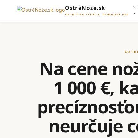
OstréNože.sk
S
OSTRIE SA STRÁCA. HODNOTA NIE.
OSTR
Na cene noža
1 000 €, 
precíznosťo
neurčuje ce