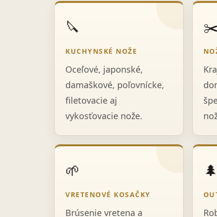
🔪
✂
KUCHYNSKÉ NOŽE
NO
Oceľové, japonské,
Kra
damaškové, poľovnícke,
dom
filetovacie aj
špe
vykosťovacie nože.
nož
🌱

VRETENOVÉ KOSAČKY
OU
Brúsenie vretena a
Rob