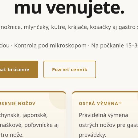
mu venujete.
nožnice, mlynčeky, kutre, krájače, kosačky aj gastro 
dou · Kontrola pod mikroskopom · Na počkanie 15–30
ať brúsenie
Pozrieť cenník
ÚSENIE NOŽOV
OSTRÁ VÝMENA™
hynské, japonské,
Pravidelná výmena
aškové, poľovnícke aj
ostrých nožov pre gas
tro nože.
prevádzky.