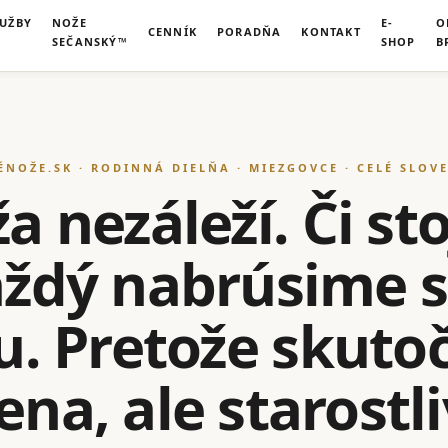
LUŽBY
NOŽE
E-
O
CENNÍK
PORADŇA
KONTAKT
SEČANSKÝ™
SHOP
B
ÉNOŽE.SK · RODINNÁ DIELŇA · MIEZGOVCE · CELÉ SLOV
 nezáleží. Či sto
každý nabrúsime 
u. Pretože skut
na, ale starostl