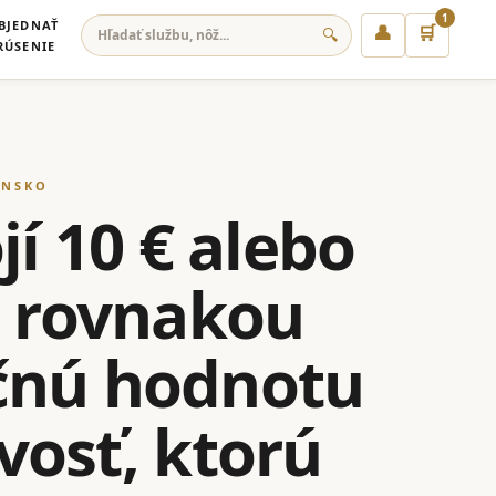
1
BJEDNAŤ
👤
🛒
🔍
RÚSENIE
ENSKO
jí 10 € alebo
s rovnakou
očnú hodnotu
ivosť, ktorú