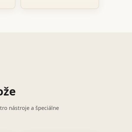
ože
ro nástroje a špeciálne