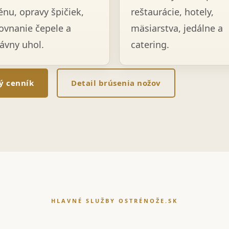
énu, opravy špičiek,
reštaurácie, hotely,
ovnanie čepele a
mäsiarstva, jedálne a
ávny uhol.
catering.
lý cenník
Detail brúsenia nožov
HLAVNÉ SLUŽBY OSTRÉNOŽE.SK