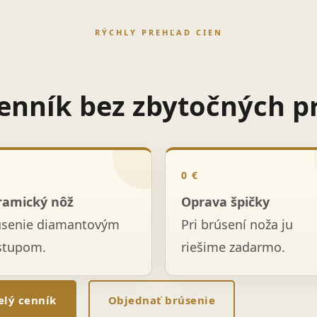
RÝCHLY PREHĽAD CIEN
enník bez zbytočných p
0 €
ramický nôž
Oprava špičky
úsenie diamantovým
Pri brúsení noža ju
stupom.
riešime zadarmo.
elý cenník
Objednať brúsenie