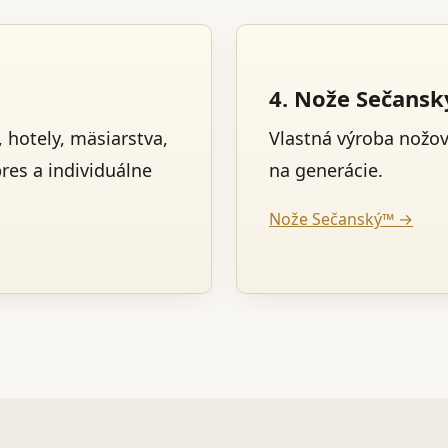
4. Nože Sečans
 hotely, mäsiarstva,
Vlastná výroba nožo
pres a individuálne
na generácie.
Nože Sečanský™ →