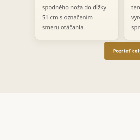
spodného noža do dĺžky
ter
51 cm s označením
vyr
smeru otáčania.
spr
Pozrieť ce