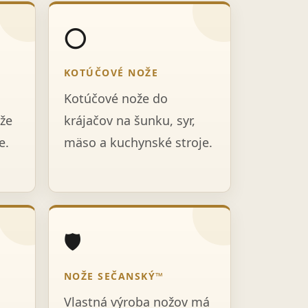
⭕
KOTÚČOVÉ NOŽE
Kotúčové nože do
že
krájačov na šunku, syr,
e.
mäso a kuchynské stroje.
🛡️
NOŽE SEČANSKÝ™
Vlastná výroba nožov má