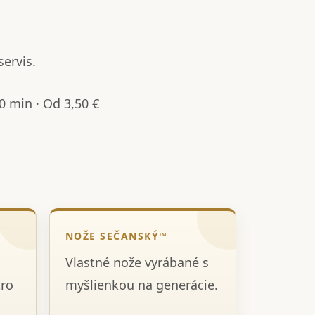
servis.
 min · Od 3,50 €
NOŽE SEČANSKÝ™
Vlastné nože vyrábané s
tro
myšlienkou na generácie.