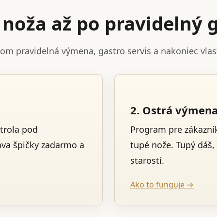
noža až po pravidelný g
tom pravidelná výmena, gastro servis a nakoniec vla
2. Ostrá výmen
trola pod
Program pre zákazník
ava špičky zadarmo a
tupé nože. Tupý dáš,
starostí.
Ako to funguje →