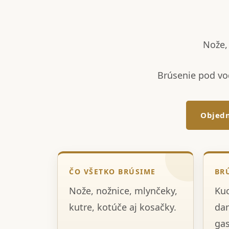
Nože, 
Brúsenie pod vo
Objedn
ČO VŠETKO BRÚSIME
BR
Nože, nožnice, mlynčeky,
Kuc
kutre, kotúče aj kosačky.
dam
gas