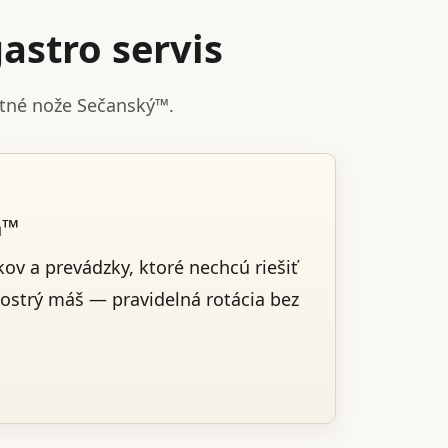
astro servis
stné nože Sečanský™.
a™
ov a prevádzky, ktoré nechcú riešiť
 ostrý máš — pravidelná rotácia bez