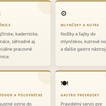
️
⚙️
ŽNICE
MLYNČEKY A KUTRE
jčírske, kadernícke,
Nožíky a šajby do
áce, záhradné aj
mlynčekov, kutrové no
ciálne pracovné
a ďalšie gastro nástroj
nice.

🍽️
TDOOR A POĽOVNÍCKE
GASTRO PREVÁDZKY
ustné ostrie do
Pravidelný servis pre