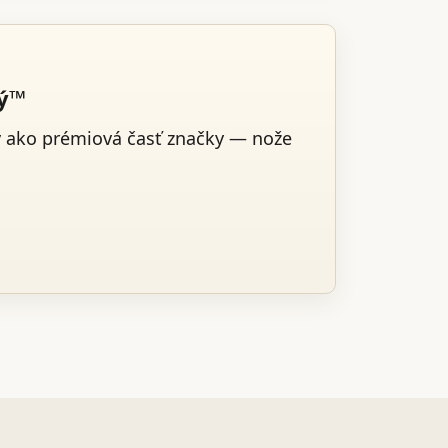
ký™
v ako prémiová časť značky — nože