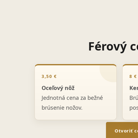
Férový c
3,50 €
8 €
Oceľový nôž
Ke
Jednotná cena za bežné
Br
brúsenie nožov.
po
Otvoriť c