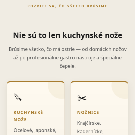
POZRITE SA, ČO VŠETKO BRÚSIME
Nie sú to len kuchynské nože
Brúsime všetko, čo má ostrie — od domácich nožov
až po profesionálne gastro nástroje a špeciálne
čepele.
🔪
✂️
KUCHYNSKÉ
NOŽNICE
NOŽE
Krajčírske,
Oceľové, japonské,
kadernícke,