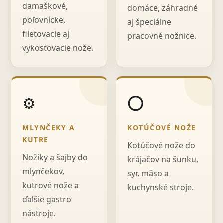
damaškové,
domáce, záhradné
poľovnícke,
aj špeciálne
filetovacie aj
pracovné nožnice.
vykosťovacie nože.
⚙️
⭕
MLYNČEKY A
KOTÚČOVÉ NOŽE
KUTRE
Kotúčové nože do
Nožíky a šajby do
krájačov na šunku,
mlynčekov,
syr, mäso a
kutrové nože a
kuchynské stroje.
ďalšie gastro
nástroje.