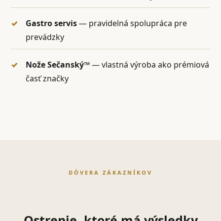
Gastro servis
— pravidelná spolupráca pre
prevádzky
Nože Sečanský™
— vlastná výroba ako prémiová
časť značky
DÔVERA ZÁKAZNÍKOV
Ostrenie, ktoré má výsledky