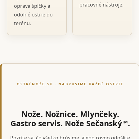
pracovné nástroje.
oprava špičky a
odolné ostrie do
terénu.
OSTRÉNOŽE.SK · NABRÚSIME KAŽDÉ OSTRIE
Nože. Nožnice. Mlynčeky.
Gastro servis. Nože Sečanský™.
Pozrite sa, čo všetko brúsime, alebo rovno odošlite