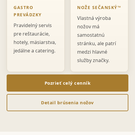
GASTRO
NOŽE SEČANSKÝ™
PREVÁDZKY
Vlastná výroba
Pravidelný servis
nožov má
pre reštaurácie,
samostatnú
hotely, mäsiarstva,
stránku, ale patrí
jedálne a catering.
medzi hlavné
služby značky.
Pozrieť celý cenník
Detail brúsenia nožov