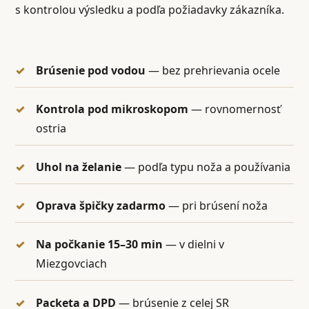
s kontrolou výsledku a podľa požiadavky zákazníka.
Brúsenie pod vodou
— bez prehrievania ocele
Kontrola pod mikroskopom
— rovnomernosť
ostria
Uhol na želanie
— podľa typu noža a používania
Oprava špičky zadarmo
— pri brúsení noža
Na počkanie 15–30 min
— v dielni v
Miezgovciach
Packeta a DPD
— brúsenie z celej SR