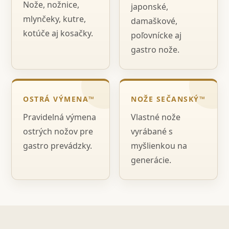
Nože, nožnice,
japonské,
mlynčeky, kutre,
damaškové,
kotúče aj kosačky.
poľovnícke aj
gastro nože.
OSTRÁ VÝMENA™
NOŽE SEČANSKÝ™
Pravidelná výmena
Vlastné nože
ostrých nožov pre
vyrábané s
gastro prevádzky.
myšlienkou na
generácie.