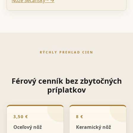
Nože Sečanský™ →
RÝCHLY PREHĽAD CIEN
Férový cenník bez zbytočných
príplatkov
3,50 €
8 €
Oceľový nôž
Keramický nôž