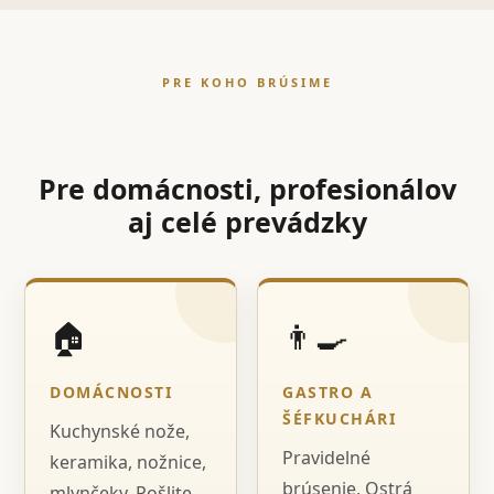
PRE KOHO BRÚSIME
Pre domácnosti, profesionálov
aj celé prevádzky
🏠
👨‍🍳
DOMÁCNOSTI
GASTRO A
ŠÉFKUCHÁRI
Kuchynské nože,
Pravidelné
keramika, nožnice,
brúsenie, Ostrá
mlynčeky. Pošlite