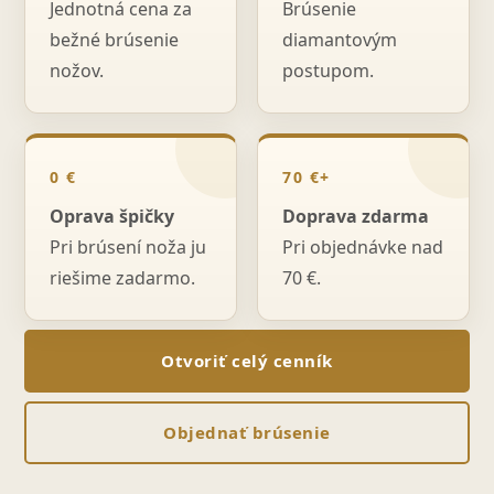
Jednotná cena za
Brúsenie
bežné brúsenie
diamantovým
nožov.
postupom.
0 €
70 €+
Oprava špičky
Doprava zdarma
Pri brúsení noža ju
Pri objednávke nad
riešime zadarmo.
70 €.
Otvoriť celý cenník
Objednať brúsenie