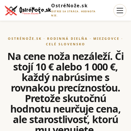
OstréNože.sk
OSTRIE SA STRÁCA. HODNOTA
NIE.
OSTRÉNOŽE.SK · RODINNÁ DIELŇA · MIEZGOVCE ·
CELÉ SLOVENSKO
Na cene noža nezáleží. Či
stojí 10 € alebo 1 000 €,
každý nabrúsime s
rovnakou precíznosťou.
Pretože skutočnú
hodnotu neurčuje cena,
ale starostlivosť, ktorú
mu venujete.