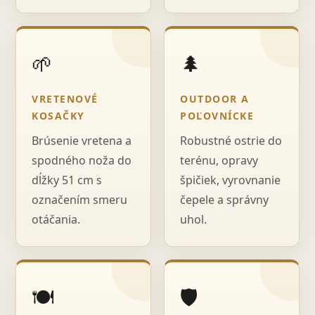
🌱
🌲
VRETENOVÉ
OUTDOOR A
KOSAČKY
POĽOVNÍCKE
Brúsenie vretena a
Robustné ostrie do
spodného noža do
terénu, opravy
dĺžky 51 cm s
špičiek, vyrovnanie
označením smeru
čepele a správny
otáčania.
uhol.
🍽️
🛡️