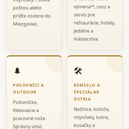
výmena™, zvoz a
poštou alebo
servis pre
príďte osobne do
reštaurácie, hotely,
Miezgoviec.
jedálne a
mäsiarstva.
🌲
🛠️
POĽOVNÍCI A
REMESLO A
OUTDOOR
ŠPECIÁLNE
OSTRIA
Poľovnícke,
Nožnice, kotúče,
filetovacie a
mlynčeky, kutre,
pracovné nože.
kosačky a
Správny uhol,