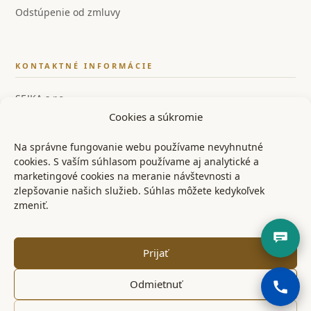
Odstúpenie od zmluvy
KONTAKTNÉ INFORMÁCIE
SEJKA s.r.o.
Cookies a súkromie
IČO: 55858554
IČ DPH: SK2122126259
Na správne fungovanie webu používame nevyhnutné
cookies. S vaším súhlasom používame aj analytické a
📞 +421 948 528 526
marketingové cookies na meranie návštevnosti a
zlepšovanie našich služieb. Súhlas môžete kedykoľvek
✉ info@ostrenoze.sk
zmeniť.
📍 Miezgovce 102, 957 01
Prijať
Odmietnuť
© 2024 OstréNože.sk – Všetky práva vyhradené
KONTAKT
OBCHODNÉ PODMIENKY
REKLAMAČNÝ PORIADOK