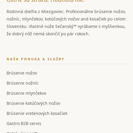
Rodinná dielňa z Miezgoviec. Profesionálne brúsenie nožov,
nožníc, mlynčekov, kotúčových nožov and kosačiek po celom
Slovensku. Vlastné nože Sečanský™ vyrábame s myšlienkou,
že dobrý nôž nemá skončiť po pár rokoch.
NAŠA PONUKA A SLUŽBY
Brúsenie nožov
Brúsenie nožníc
Brúsenie mlynčekov
Brúsenie kotúčových nožov
Brúsenie vretenových kosačiek
Gastro B2B servis