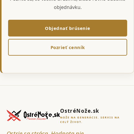
objednávku.
Objednať brúsenie
Pozrieť cenník
OstréNože.sk
NOŽE NA GENERÁCIE. SERVIS NA
CELÝ ŽIVOT.
Ostrie sa stráca. Hodnota nie.