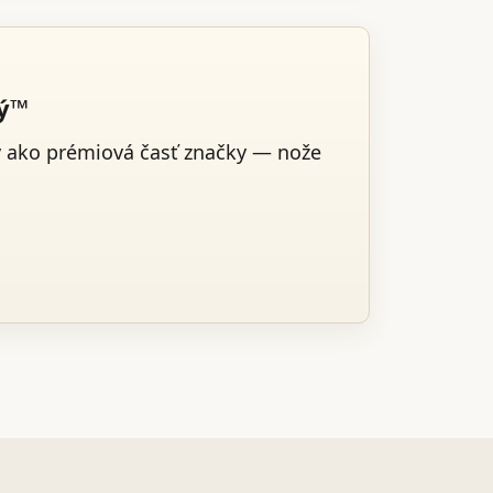
ký™
v ako prémiová časť značky — nože