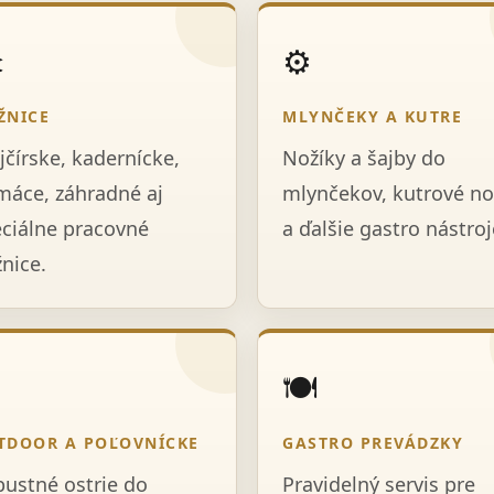
️
⚙️
ŽNICE
MLYNČEKY A KUTRE
jčírske, kadernícke,
Nožíky a šajby do
áce, záhradné aj
mlynčekov, kutrové no
ciálne pracovné
a ďalšie gastro nástroj
nice.

🍽️
TDOOR A POĽOVNÍCKE
GASTRO PREVÁDZKY
ustné ostrie do
Pravidelný servis pre