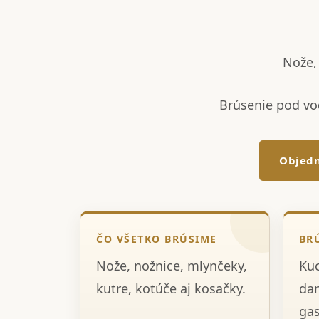
Nože, 
Brúsenie pod vo
Objedn
ČO VŠETKO BRÚSIME
BR
Nože, nožnice, mlynčeky,
Kuc
kutre, kotúče aj kosačky.
dam
gas