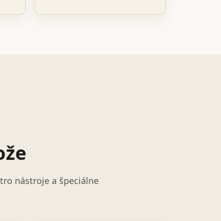
ože
ro nástroje a špeciálne