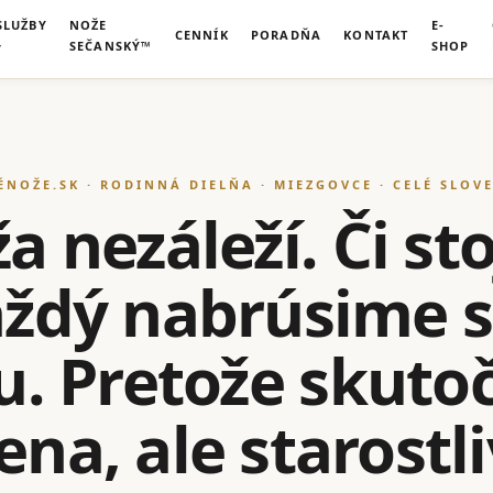
SLUŽBY
NOŽE
E-
CENNÍK
PORADŇA
KONTAKT
SEČANSKÝ™
SHOP
ÉNOŽE.SK · RODINNÁ DIELŇA · MIEZGOVCE · CELÉ SLOV
 nezáleží. Či sto
každý nabrúsime 
u. Pretože skut
na, ale starostl