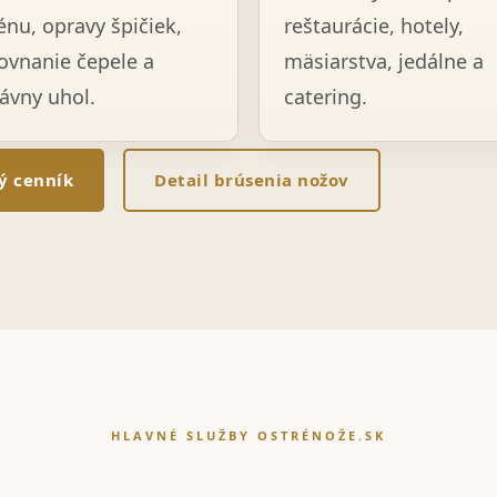
énu, opravy špičiek,
reštaurácie, hotely,
ovnanie čepele a
mäsiarstva, jedálne a
ávny uhol.
catering.
lý cenník
Detail brúsenia nožov
HLAVNÉ SLUŽBY OSTRÉNOŽE.SK