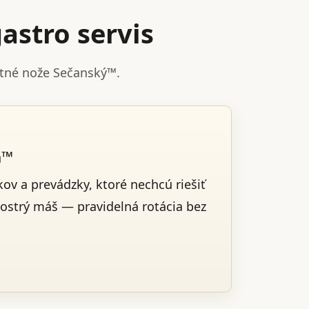
astro servis
stné nože Sečanský™.
a™
ov a prevádzky, ktoré nechcú riešiť
 ostrý máš — pravidelná rotácia bez