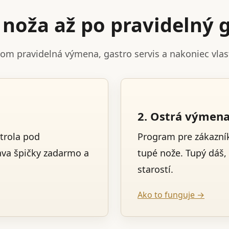
noža až po pravidelný g
tom pravidelná výmena, gastro servis a nakoniec vla
2. Ostrá výmen
trola pod
Program pre zákazník
ava špičky zadarmo a
tupé nože. Tupý dáš,
starostí.
Ako to funguje →