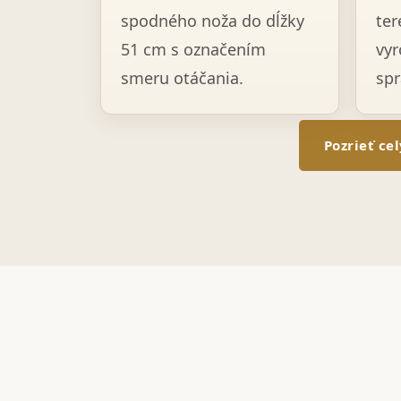
spodného noža do dĺžky
ter
51 cm s označením
vyr
smeru otáčania.
spr
Pozrieť ce