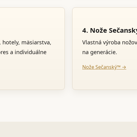
4. Nože Sečans
 hotely, mäsiarstva,
Vlastná výroba nožo
pres a individuálne
na generácie.
Nože Sečanský™ →