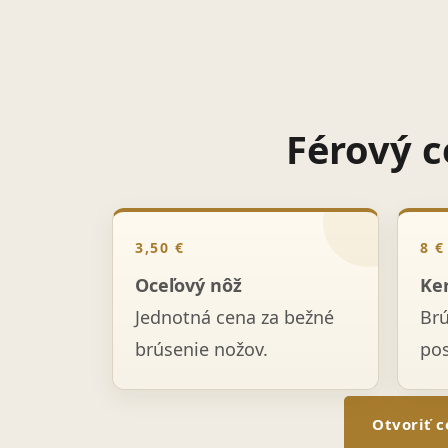
Férový c
3,50 €
8 €
Oceľový nôž
Ke
Jednotná cena za bežné
Br
brúsenie nožov.
po
Otvoriť c