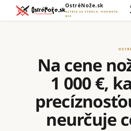
OstréNože.sk
OSTRIE SA STRÁCA. HODNOTA
NIE.
OSTR
Na cene noža
1 000 €, 
precíznosťo
neurčuje ce