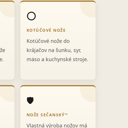
⭕
KOTÚČOVÉ NOŽE
Kotúčové nože do
že
krájačov na šunku, syr,
e.
mäso a kuchynské stroje.
🛡️
NOŽE SEČANSKÝ™
Vlastná výroba nožov má