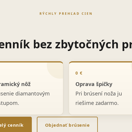
RÝCHLY PREHĽAD CIEN
enník bez zbytočných p
0 €
ramický nôž
Oprava špičky
úsenie diamantovým
Pri brúsení noža ju
stupom.
riešime zadarmo.
elý cenník
Objednať brúsenie