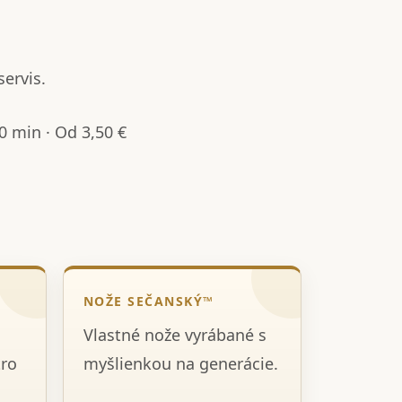
servis.
 min · Od 3,50 €
NOŽE SEČANSKÝ™
Vlastné nože vyrábané s
tro
myšlienkou na generácie.