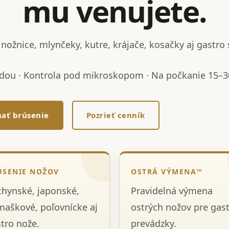
mu venujete.
nožnice, mlynčeky, kutre, krájače, kosačky aj gastro 
dou · Kontrola pod mikroskopom · Na počkanie 15–30
ať brúsenie
Pozrieť cenník
ÚSENIE NOŽOV
OSTRÁ VÝMENA™
hynské, japonské,
Pravidelná výmena
aškové, poľovnícke aj
ostrých nožov pre gas
tro nože.
prevádzky.