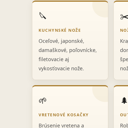
🔪
✂
KUCHYNSKÉ NOŽE
NO
Oceľové, japonské,
Kra
damaškové, poľovnícke,
dom
filetovacie aj
špe
vykosťovacie nože.
nož
🌱

VRETENOVÉ KOSAČKY
OU
Brúsenie vretena a
Rob