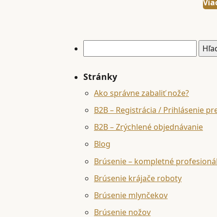
275,00 €
Via
Hľadať:
Stránky
Ako správne zabaliť nože?
B2B – Registrácia / Prihlásenie pr
B2B – Zrýchlené objednávanie
Blog
Brúsenie – kompletné profesioná
Brúsenie krájače roboty
Brúsenie mlynčekov
Brúsenie nožov