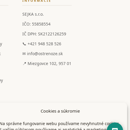
INFORMÁCIE
SEJKA s.r.o.
IČO: 55858554
IČ DPH: SK2122126259
y
📞 +421 948 528 526
k
✉ info@ostrenoze.sk
📍 Miezgovce 102, 957 01
vy
Cookies a súkromie
Na správne fungovanie webu používame nevyhnutné cookies.
S vaším súhlasom používame aj analytické a marketingové