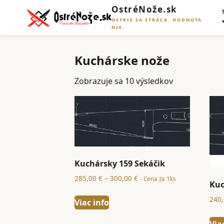
OstréNože.sk
OSTRIE SA STRÁCA. HODNOTA
Domov
/ Kuchárske nože
NIE.
Kuchárske nože
Zobrazuje sa 10 výsledkov
Kuchársky 159 Sekáčik
Price
285,00
€
–
300,00
€
- Cena za 1ks
Kuc
range:
240
285,00 €
Viac info
through
Via