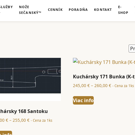
SLUŽBY
NOŽE
E-
CENNÍK
PORADŇA
KONTAKT
SEČANSKÝ™
SHOP
Kuchársky 171 Bunka (K-t
Price
245,00
€
–
260,00
€
- Cena za 1ks
range:
245,00 €
Viac info
through
hársky 168 Santoku
260,00 €
Price
,00
€
–
255,00
€
- Cena za 1ks
range:
240,00 €
c info