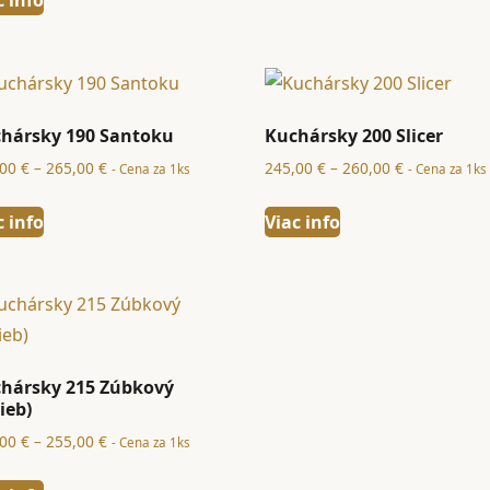
through
255,00 €
hársky 190 Santoku
Kuchársky 200 Slicer
Price
Price
,00
€
–
265,00
€
245,00
€
–
260,00
€
- Cena za 1ks
- Cena za 1ks
range:
range:
250,00 €
245,00 €
c info
Viac info
through
through
265,00 €
260,00 €
hársky 215 Zúbkový
lieb)
Price
,00
€
–
255,00
€
- Cena za 1ks
range: