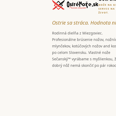
NOŽE NA G
SERVIS NA
ŽIVOT.
Ostrie sa stráca. Hodnota ni
Rodinná dielňa z Miezgoviec.
Profesionálne brúsenie nožov, nožní
mlynčekov, kotúčových nožov and ko
po celom Slovensku. Vlastné nože
Sečanský™ vyrábame s myšlienkou, 
dobrý nôž nemá skončiť po pár roko