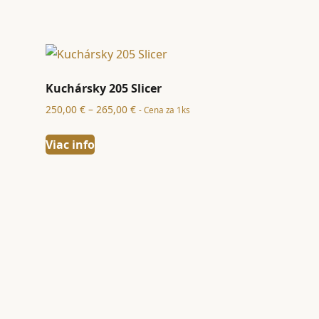
Kuchársky 205 Slicer
Price
250,00
€
–
265,00
€
- Cena za 1ks
range:
250,00 €
Viac info
through
265,00 €