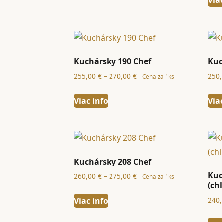
300,00 €
Kuchársky 190 Chef
Kuc
Price
255,00
€
–
270,00
€
250
- Cena za 1ks
range:
255,00 €
Viac info
Via
through
270,00 €
Kuchársky 208 Chef
Kuc
Price
260,00
€
–
275,00
€
- Cena za 1ks
(ch
range:
260,00 €
Viac info
240
through