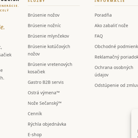
SLUŽBY
INFORMÁCIE
ENERÁCIE.
 CELÝ
Brúsenie nožov
Poradňa
Brúsenie nožníc
Ako zabaliť nože
e.
Brúsenie mlynčekov
FAQ
Brúsenie kotúčových
Obchodné podmienk
c,
nožov
sačiek
Reklamačný poriado
Brúsenie vretenových
Ochrana osobných
že
kosačiek
údajov
ch.
Gastro B2B servis
Odstúpenie od zmlu
Ostrá výmena™
Nože Sečanský™
Cenník
Rýchla objednávka
E-shop