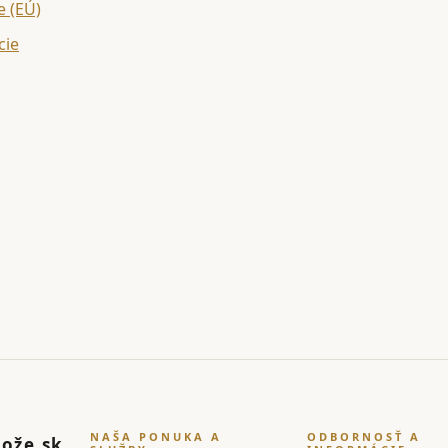
e (EÚ)
cie
NAŠA PONUKA A
ODBORNOSŤ A
ože.sk