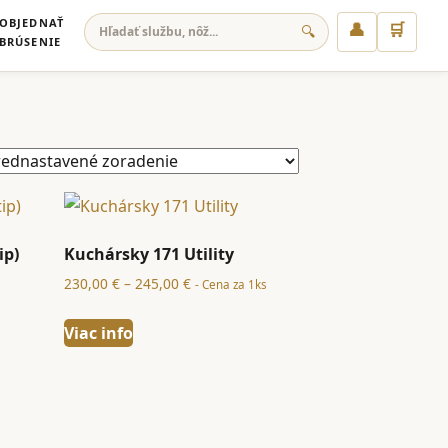
OBJEDNAŤ
👤
🛒
🔍
BRÚSENIE
ip)
Kuchársky 171 Utility
Price
230,00
€
–
245,00
€
- Cena za 1ks
range:
230,00 €
Viac info
through
245,00 €