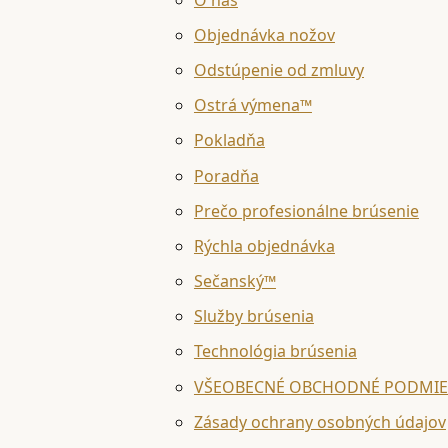
Objednávka nožov
Odstúpenie od zmluvy
Ostrá výmena™
Pokladňa
Poradňa
Prečo profesionálne brúsenie
Rýchla objednávka
Sečanský™
Služby brúsenia
Technológia brúsenia
VŠEOBECNÉ OBCHODNÉ PODMI
Zásady ochrany osobných údajov