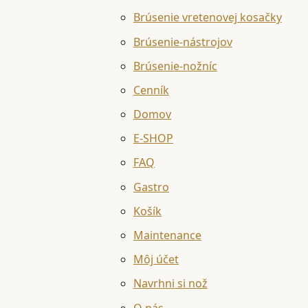
Brúsenie vretenovej kosačky
Brúsenie-nástrojov
Brúsenie-nožníc
Cenník
Domov
E-SHOP
FAQ
Gastro
Košík
Maintenance
Môj účet
Navrhni si nož
O nás