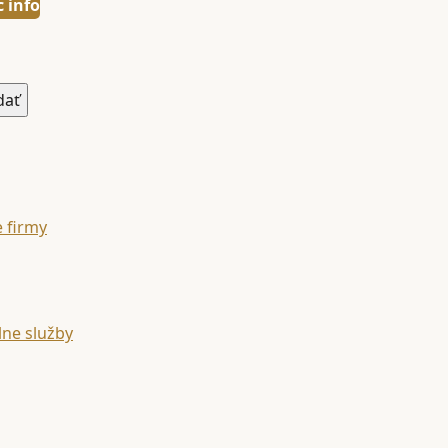
240,00 €
c info
through
255,00 €
e firmy
lne služby